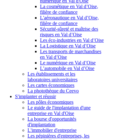
numérique en Val d'Oise
La cosmétique en Val d’Oise,
filière de confiance
L'aéronautique en Val d’Oise,
filière de confiance
Sécurité-sûreté et maîtrise des
risques en Val d’Oise
Les éco-industries en Val d’Oise
La Logistique en Val d’Oise
Les transports de marchandises
en Val d’Oise
Le numérique en Val d’Oise
L’automobile en Val d’Oise
Les établissements et les
laboratoires universitaires
Les cartes économiques
La photothèque du Ceevo
S'implanter et réussir
Les pôles économiques
Le guide de l'implantation d'une
entreprise en Val d'Oise
La bourse d'opportunités
d'implantation
L'immobilier d'entreprise
Les pépinières d'entreprises, les