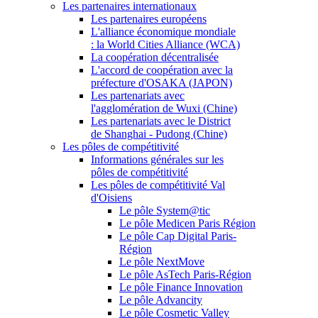
Les partenaires internationaux
Les partenaires européens
L'alliance économique mondiale
: la World Cities Alliance (WCA)
La coopération décentralisée
L'accord de coopération avec la
préfecture d'OSAKA (JAPON)
Les partenariats avec
l'agglomération de Wuxi (Chine)
Les partenariats avec le District
de Shanghai - Pudong (Chine)
Les pôles de compétitivité
Informations générales sur les
pôles de compétitivité
Les pôles de compétitivité Val
d'Oisiens
Le pôle System@tic
Le pôle Medicen Paris Région
Le pôle Cap Digital Paris-
Région
Le pôle NextMove
Le pôle AsTech Paris-Région
Le pôle Finance Innovation
Le pôle Advancity
Le pôle Cosmetic Valley