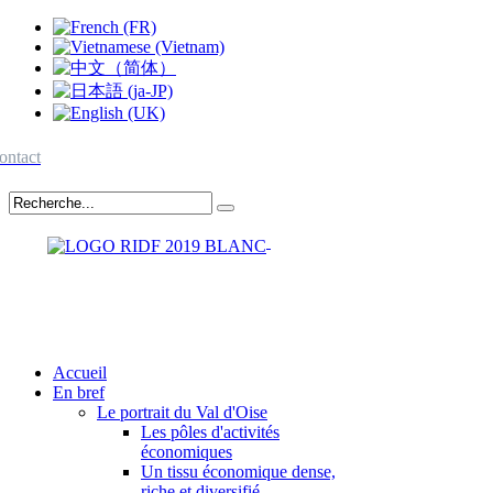
ontact
Accueil
En bref
Le portrait du Val d'Oise
Les pôles d'activités
économiques
Un tissu économique dense,
riche et diversifié