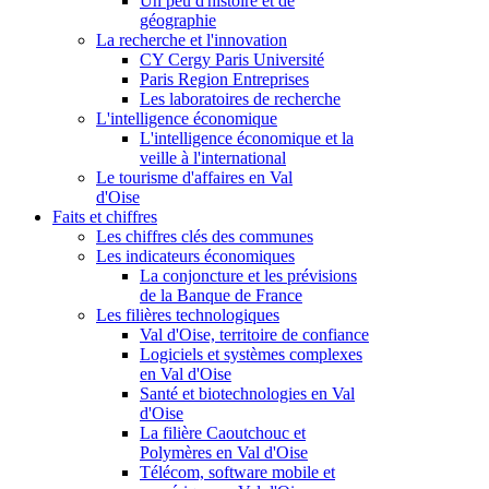
Un peu d'histoire et de
géographie
La recherche et l'innovation
CY Cergy Paris Université
Paris Region Entreprises
Les laboratoires de recherche
L'intelligence économique
L'intelligence économique et la
veille à l'international
Le tourisme d'affaires en Val
d'Oise
Faits et chiffres
Les chiffres clés des communes
Les indicateurs économiques
La conjoncture et les prévisions
de la Banque de France
Les filières technologiques
Val d'Oise, territoire de confiance
Logiciels et systèmes complexes
en Val d'Oise
Santé et biotechnologies en Val
d'Oise
La filière Caoutchouc et
Polymères en Val d'Oise
Télécom, software mobile et