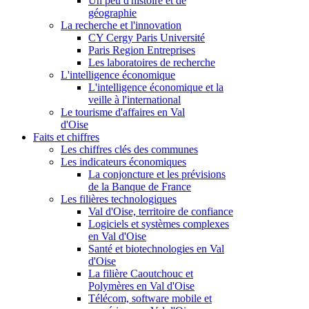
Un peu d'histoire et de
géographie
La recherche et l'innovation
CY Cergy Paris Université
Paris Region Entreprises
Les laboratoires de recherche
L'intelligence économique
L'intelligence économique et la
veille à l'international
Le tourisme d'affaires en Val
d'Oise
Faits et chiffres
Les chiffres clés des communes
Les indicateurs économiques
La conjoncture et les prévisions
de la Banque de France
Les filières technologiques
Val d'Oise, territoire de confiance
Logiciels et systèmes complexes
en Val d'Oise
Santé et biotechnologies en Val
d'Oise
La filière Caoutchouc et
Polymères en Val d'Oise
Télécom, software mobile et