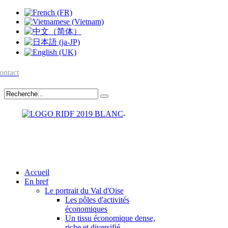
ontact
Accueil
En bref
Le portrait du Val d'Oise
Les pôles d'activités
économiques
Un tissu économique dense,
riche et diversifié