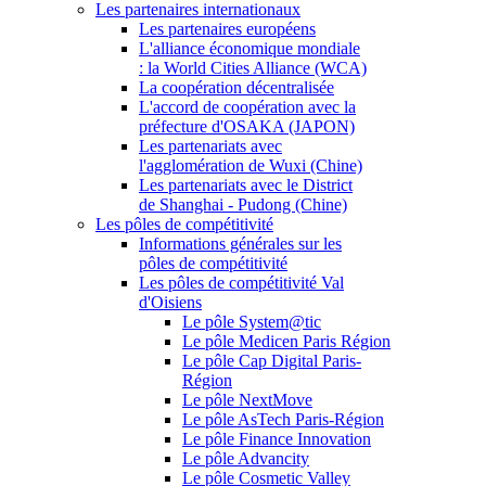
Les partenaires internationaux
Les partenaires européens
L'alliance économique mondiale
: la World Cities Alliance (WCA)
La coopération décentralisée
L'accord de coopération avec la
préfecture d'OSAKA (JAPON)
Les partenariats avec
l'agglomération de Wuxi (Chine)
Les partenariats avec le District
de Shanghai - Pudong (Chine)
Les pôles de compétitivité
Informations générales sur les
pôles de compétitivité
Les pôles de compétitivité Val
d'Oisiens
Le pôle System@tic
Le pôle Medicen Paris Région
Le pôle Cap Digital Paris-
Région
Le pôle NextMove
Le pôle AsTech Paris-Région
Le pôle Finance Innovation
Le pôle Advancity
Le pôle Cosmetic Valley