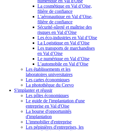
numérique en Val d'Oise
La cosmétique en Val d’Oise,
filière de confiance
L'aéronautique en Val d’Oise,
filière de confiance
Sécurité-sûreté et maîtrise des
risques en Val d’Oise
Les éco-industries en Val d’Oise
La Logistique en Val d’Oise
Les transports de marchandises
en Val d’Oise
Le numérique en Val d’Oise
L’automobile en Val d’Oise
Les établissements et les
laboratoires universitaires
Les cartes économiques
La photothèque du Ceevo
S'implanter et réussir
Les pôles économiques
Le guide de l'implantation d'une
entreprise en Val d'Oise
La bourse d'opportunités
d'implantation
L'immobilier d'entreprise
Les pépinières d'entreprises, les