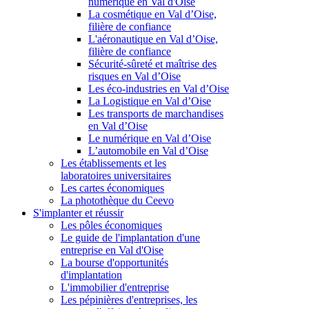
numérique en Val d'Oise
La cosmétique en Val d’Oise,
filière de confiance
L'aéronautique en Val d’Oise,
filière de confiance
Sécurité-sûreté et maîtrise des
risques en Val d’Oise
Les éco-industries en Val d’Oise
La Logistique en Val d’Oise
Les transports de marchandises
en Val d’Oise
Le numérique en Val d’Oise
L’automobile en Val d’Oise
Les établissements et les
laboratoires universitaires
Les cartes économiques
La photothèque du Ceevo
S'implanter et réussir
Les pôles économiques
Le guide de l'implantation d'une
entreprise en Val d'Oise
La bourse d'opportunités
d'implantation
L'immobilier d'entreprise
Les pépinières d'entreprises, les