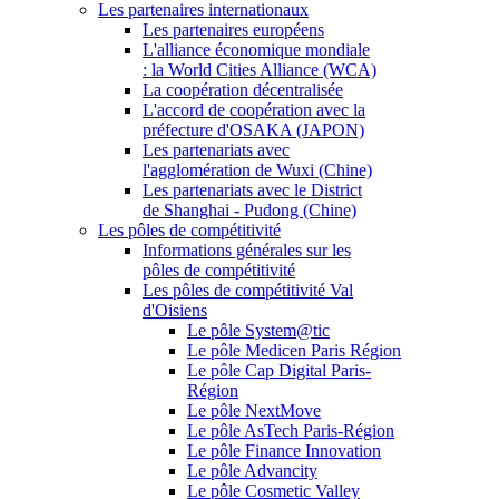
Les partenaires internationaux
Les partenaires européens
L'alliance économique mondiale
: la World Cities Alliance (WCA)
La coopération décentralisée
L'accord de coopération avec la
préfecture d'OSAKA (JAPON)
Les partenariats avec
l'agglomération de Wuxi (Chine)
Les partenariats avec le District
de Shanghai - Pudong (Chine)
Les pôles de compétitivité
Informations générales sur les
pôles de compétitivité
Les pôles de compétitivité Val
d'Oisiens
Le pôle System@tic
Le pôle Medicen Paris Région
Le pôle Cap Digital Paris-
Région
Le pôle NextMove
Le pôle AsTech Paris-Région
Le pôle Finance Innovation
Le pôle Advancity
Le pôle Cosmetic Valley