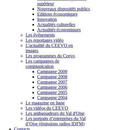
supérieur
Nouveaux dispositifs publics
Editions économiques
Innovation
Actualités culturelles
Actualités économiques
Les événements
Les reportages vidéo
L'actualité du CEEVO en
images
Les programmes du Ceevo
Les campagnes de
communication
Campagne 2009
Campagne 2008
Campagne 2007
Campagne 2006
Campagne 2005
Campagne 2004
Le magazine en ligne
Les vidéos du CEEVO
Les ambassadeurs du Val d'Oise
Les portraits d’entreprises du Val
d’Oise (émissions radios IDFM)
Contacts