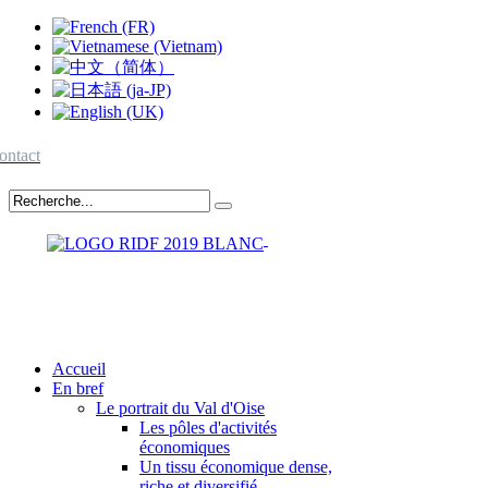
ontact
Accueil
En bref
Le portrait du Val d'Oise
Les pôles d'activités
économiques
Un tissu économique dense,
riche et diversifié