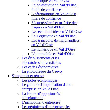
numérique en Val d'Oise
La cosmétique en Val d’Oise,
filière de confiance
L'aéronautique en Val d’Oise,
filière de confiance
Sécurité-sûreté et maîtrise des
risques en Val d’Oise
Les éco-industries en Val d’Oise
La Logistique en Val d’Oise
Les transports de marchandises
en Val d’Oise
Le numérique en Val d’Oise
L’automobile en Val d’Oise
Les établissements et les
laboratoires universitaires
Les cartes économiques
La photothèque du Ceevo
S'implanter et réussir
Les pôles économiques
Le guide de l'implantation d'une
entreprise en Val d'Oise
La bourse d'opportunités
d'implantation
L'immobilier d'entreprise
Les pépinières d'entreprises, les