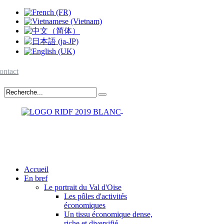
ontact
Accueil
En bref
Le portrait du Val d'Oise
Les pôles d'activités
économiques
Un tissu économique dense,
riche et diversifié