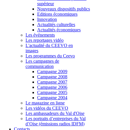
supérieur
Nouveaux dispositifs publics
Editions économiques
Innovation
Actualités culturelles
Actualités économiques
Les événements
Les reportages vidéo
L'actualité du CEEVO en
images
Les programmes du Ceevo
Les campagnes de
communication
Campagne 2009
Campagne 2008
Campagne 2007
Campagne 2006
Campagne 2005
Campagne 2004
Le magazine en ligne
Les vidéos du CEEVO
Les ambassadeurs du Val d'Oise
Les portraits d’entreprises du Val
d’Oise (émissions radios IDFM)
Contacts