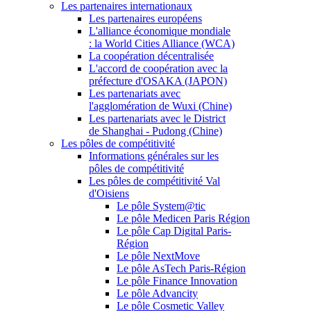
Les partenaires internationaux
Les partenaires européens
L'alliance économique mondiale
: la World Cities Alliance (WCA)
La coopération décentralisée
L'accord de coopération avec la
préfecture d'OSAKA (JAPON)
Les partenariats avec
l'agglomération de Wuxi (Chine)
Les partenariats avec le District
de Shanghai - Pudong (Chine)
Les pôles de compétitivité
Informations générales sur les
pôles de compétitivité
Les pôles de compétitivité Val
d'Oisiens
Le pôle System@tic
Le pôle Medicen Paris Région
Le pôle Cap Digital Paris-
Région
Le pôle NextMove
Le pôle AsTech Paris-Région
Le pôle Finance Innovation
Le pôle Advancity
Le pôle Cosmetic Valley