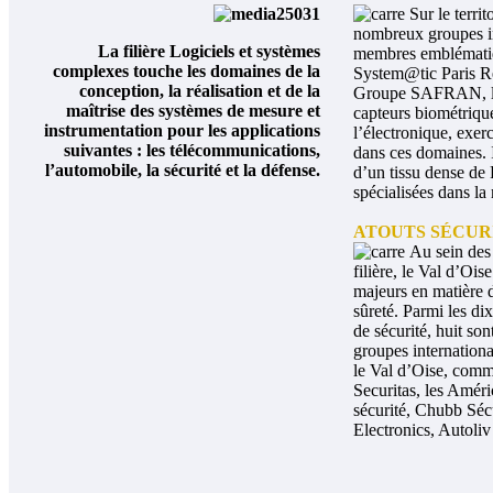
Sur le territ
nombreux groupes in
La filière Logiciels et systèmes
membres emblémati
complexes touche les domaines de la
System@tic Paris R
conception, la réalisation et de la
Groupe SAFRAN,
maîtrise des systèmes de mesure et
capteurs biométrique
instrumentation pour les applications
l’électronique, exerc
suivantes : les télécommunications,
dans ces domaines. 
l’automobile, la sécurité et la défense.
d’un tissu dense d
spécialisées dans la
ATOUTS SÉCUR
Au sein des 
filière,
le Val d’Oise
majeurs en matière d
sûreté. Parmi les di
de sécurité, huit sont
groupes internation
le
Val d’Oise, comm
Securitas, les Améri
sécurité, Chubb Sécu
Electronics, Autoliv