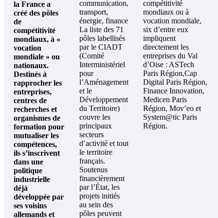
communication,
compétitivité
la France a
transport,
mondiaux ou à
créé des pôles
énergie, finance
vocation mondiale,
de
La liste des 71
six d’entre eux
compétitivité
pôles labellisés
impliquent
mondiaux, à «
par le CIADT
directement les
vocation
(Comité
entreprises du Val
mondiale » ou
Interministériel
d’Oise : ASTech
nationaux.
pour
Paris Région,Cap
Destinés à
l’Aménagement
Digital Paris Région,
rapprocher les
et le
Finance Innovation,
entreprises,
Développement
Medicen Paris
centres de
du Territoire)
Région, Mov’eo et
recherches et
couvre les
System@tic Paris
organismes de
principaux
Région.
formation pour
secteurs
mutualiser les
d’activité et tout
compétences,
le territoire
ils s’inscrivent
français.
dans une
Soutenus
politique
financièrement
industrielle
par l’État, les
déjà
projets initiés
développée par
au sein des
ses voisins
pôles peuvent
allemands et