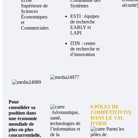
École
Commande des
sécurité
Supérieure de
Systèmes
Sciences
ESTI : équipes
Économiques
de recherche
et
EARLY et
Commerciales
LAPI
ITIN : centre
de recherche et
d’innovation
Pour
6 PÔLES DE
consolider sa
Aéronautique,
COMPÉTITIVITÉ
position dans
santé,
DANS LE VAL
une économie
technologies de
D’OISE
mondiale de
l’information et
Parmi les
plus en plus
de la
pôles de
concurrentielle,