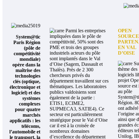
Parmi les entreprises
OPEN
impliquées dans le pôle de
SOURCE 
System@tic
compétitivité, 50% sont des
PARTEN
Paris Région
PME et trois des groupes
EN VAL
(pôle de
industriels acteurs du pôle
D’OISE
compétitivité
sont implantés dans le Val
mondiale)
Su
d’Oise (Sagem, Dassault et
opère dans la
thème des
Thalès).
Près de 2 300
maîtrise des
logiciels li
chercheurs privés du
technologies
projet Op
département travaillent sur ces
clés (optique,
source est 
thématiques. Les laboratoires
électronique et
au pôle
publics valdoisiens sont
logiciel) et des
System@ti
également de la partie :
systèmes
Région.
8
ETIS1, ECIME2,
complexes
ont adhéré
SUPMECA3, SATIE4). Ce
pour quatre
l’origine a
secteur est particulièrement
marchés
ainsi que 
stratégique pour le Val d’Oise
applicatifs : les
grandes éc
car il est à la croisée de
télécoms,
éditeurs te
nombreux domaines
l’automobile et
Unilog, I
d’excellence du département
le transport, la