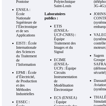
Pontoise
Polytechnique
(télépho
Saint-Louis
3G-4G)
ENSEA :
École
Laboratoires
JOHN
Nationale
publics :
CONT
Supérieure de
(systèm
ETIS
l’Électronique
embarqu
(ENSEA-
et de ses
UCP-CNRS) :
VALE
Applications
Équipe
(systèm
EISTI : École
Traitement des
contrôle
Internationale
Images et du
moteurs
des Sciences
Signal
Sagem
du Traitement
ECIME
Groupe
de
(ENSEA-
SAFR
l’Information
UCP) : Équipe
(défens
EPMI : École
Circuits
sécurité
d’Électricité,
Instrumentation
Dassaul
de Production
de
Aviatio
et des
Modélisation
(systèm
Méthodes
Électronique
Industrielles
THAL
ECS (ENSEA)
Simulat
ESSEC :
: Équipe
(contrôl