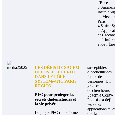
l’Ensea
3 Supmeca
Institut Su
de Mécani
Paris
4 Satie : 
et Applica
des Techn
de l’Infor
et de l’Éne
LES DÉFIS DE SAGEM
susceptibles
DÉFENSE SÉCURITÉ
d’accueillir des
DANS LE PÔLE
foules de
SYSTEM@TIC PARIS
personnes. Un
RÉGION
groupe
de chercheurs de
PFC pour protéger les
Sagem à Cergy-
secrets diplomatiques et
Pontoise a déjà
la vie privée
testé des
applications telle
Le projet PFC (Plateforme
que la