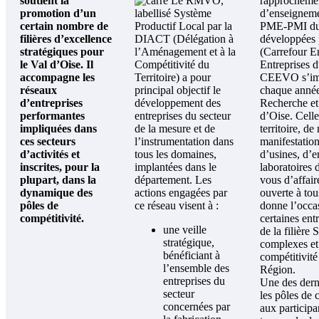
soutient la
Le RMVO,
rapprochemen
promotion d’un
labellisé Système
d’enseigneme
certain nombre de
Productif Local par la
PME-PMI du 
filières d’excellence
DIACT
(Délégation à
développées
stratégiques pour
l’Aménagement et à la
(Carrefour E
le Val d’Oise. Il
Compétitivité du
Entreprises d
accompagne les
Territoire) a pour
CEEVO s’imp
réseaux
principal objectif le
chaque année
d’entreprises
développement des
Recherche et
performantes
entreprises du secteur
d’Oise. Celle
impliquées dans
de la mesure et de
territoire, d
ces secteurs
l’instrumentation dans
manifestation
d’activités et
tous les domaines,
d’usines, d’e
inscrites, pour la
implantées dans le
laboratoires 
plupart, dans la
département. Les
vous d’affaire
dynamique des
actions engagées par
ouverte à tou
pôles de
ce réseau visent à :
donne l’occa
compétitivité.
certaines entr
une veille
de la filière 
stratégique,
complexes et
bénéficiant à
compétitivit
l’ensemble des
Région.
entreprises du
Une des derni
secteur
les pôles de 
concernées par
aux participa