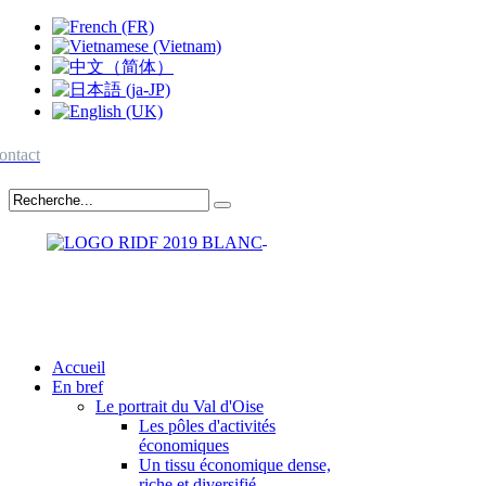
ontact
Accueil
En bref
Le portrait du Val d'Oise
Les pôles d'activités
économiques
Un tissu économique dense,
riche et diversifié