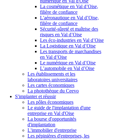
numérique en Val d'Oise
La cosmétique en Val d’Oise,
filière de confiance
L'aéronautique en Val d’Oise,
filière de confiance
Sécurité-sûreté et maîtrise des
risques en Val d’Oise
Les éco-industries en Val d’Oise
La Logistique en Val d’Oise
Les transports de marchandises
en Val d’Oise
Le numérique en Val d’Oise
L’automobile en Val d’Oise
Les établissements et les
laboratoires universitaires
Les cartes économiques
La photothèque du Ceevo
S'implanter et réussir
Les pôles économiques
Le guide de l'implantation d'une
entreprise en Val d'Oise
La bourse d'opportunités
d'implantation
L'immobilier d'entreprise
Les pépinières d'entreprises, les