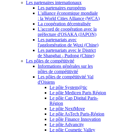
Les partenaires internationaux
Les partenaires européens
L'alliance économique mondiale
: la World Cities Alliance (WCA)
La coopération décentralisée
L'accord de coopération avec la
préfecture d'OSAKA (JAPON)
Les partenariats avec
l'agglomération de Wuxi (Chine)
Les partenariats avec le District
de Shanghai - Pudong (Chine)
Les pôles de compétitivité
Informations générales sur les
pôles de compétitivité
Les pôles de compétitivité Val
d'Oisiens
Le pôle System@tic
Le pôle Medicen Paris Région
Le pôle Cap Digital Paris-
Région
Le pôle NextMove
Le pôle AsTech Paris-Région
Le pôle Finance Innovation
Le pôle Advancity
Le pôle Cosmetic Valley