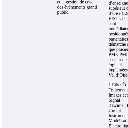
et la gestion de crise
d’enseign
des événements grand
supérieur 
public.
d’Oise (E
EISTI, ITI
sont
immédiate
positionné
partenaires
démarche a
que plusie
PME-PMI
secteur de
logiciels
implantées
Val d’Oise
1 Etis : É
Traitement
Images et 
Signal
2 Ecime :
Circuit
Instrument
Modélisat
Électroniq