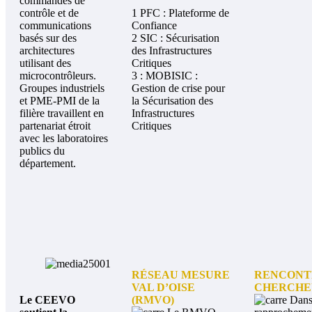
commandes de
contrôle et de
1 PFC : Plateforme de
communications
Confiance
basés sur des
2 SIC : Sécurisation
architectures
des Infrastructures
utilisant des
Critiques
microcontrôleurs.
3 : MOBISIC :
Groupes industriels
Gestion de crise pour
et PME-PMI de la
la Sécurisation des
filière travaillent en
Infrastructures
partenariat étroit
Critiques
avec les laboratoires
publics du
département.
RÉSEAU MESURE
RENCONT
VAL D’OISE
CHERCHE
Le CEEVO
(RMVO)
Dans 