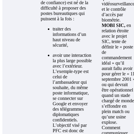
de confiance) est né de la
vidéosurveillanc
difficulté à proposer des
et le contrôle
postes bureautiques qui
d’accès par
puissent à la fois :
biométrie.
MOBI SIC,
en
traiter des
relation étroite
informations d’un
avec le projet
haut niveau de
SIC, tente de
sécurité,
définir le « poste
de
avoir une interaction
commandement
la plus large possible
idéal » qu’il
avec l’extérieur.
aurait fallu avoir
L’exemple-type est
pour gérer le « 1
celui de
septembre 2001 
l’ambassadeur qui
ou qui devrait
souhaite, du même
être opérationnel
poste informatique,
quand un stade
se connecter sur
chargé de monde
Google et envoyer
s’effondre en
des télégrammes
plein match ou
diplomatiques
qu’une usine
confidentiels.
explose.
L’objectif visé par
Comment
PFC est donc de
communiquer,