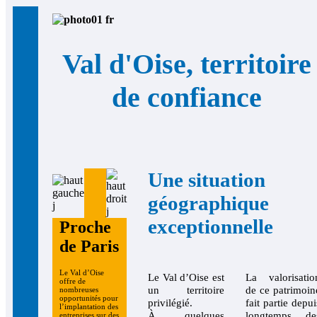
Val d'Oise, territoire
de confiance
Une situation
géographique
exceptionnelle
Proche
de Paris
Le Val d’Oise
Le Val d’Oise est
La valorisatio
offre de
un territoire
de ce patrimoin
nombreuses
opportunités pour
privilégié.
fait partie depui
l’implantation des
À quelques
longtemps de
entreprises sur des