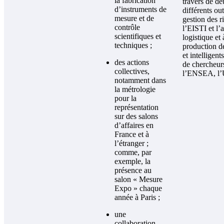
la fabrication
travers de d
d’instruments de
différents ou
mesure et de
gestion des r
contrôle
l’EISTI et l’a
scientifiques et
logistique et 
techniques ;
production d
et intelligent
des actions
de chercheu
collectives,
l’ENSEA, l’
notamment dans
la métrologie
pour la
représentation
sur des salons
d’affaires en
France et à
l’étranger ;
comme, par
exemple, la
présence au
salon « Mesure
Expo » chaque
année à Paris ;
une
collaboration