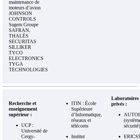
maintenance de
moteurs d’avion
JOHNSON
CONTROLS
Sagem Groupe
SAFRAN,
THALÈS
SECURITAS
SILLIKER
TYCO
ELECTRONICS
TYGA
TECHNOLOGIES
Laboratoires
Recherche et
ITIN : École
privés :
enseignement
Supérieure
supérieur :
d’Informatique,
AUTO
réseaux et
(systèm
UCP :
télécoms
sécurité
Université de
Cergy-
Institut
ERICS