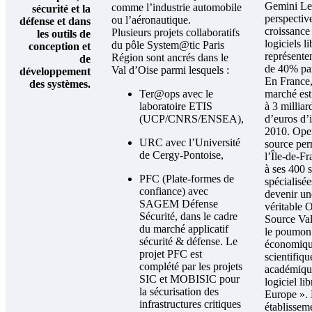
Gemini Le
comme l’industrie automobile
sécurité et la
perspectiv
ou l’aéronautique.
défense et dans
croissance
Plusieurs projets collaboratifs
les outils de
logiciels li
du pôle System@tic Paris
conception et
représente
Région sont ancrés dans le
de
de 40% par
Val d’Oise parmi lesquels :
développement
En France,
des systèmes.
Ter@ops avec le
marché est
laboratoire ETIS
à 3 milliar
(UCP/CNRS/ENSEA),
d’euros d’i
2010. Ope
URC avec l’Université
source per
de Cergy-Pontoise,
l’Île-de-Fr
à ses 400 s
PFC (Plate-formes de
spécialisée
confiance) avec
devenir un
SAGEM Défense
véritable 
Sécurité, dans le cadre
Source Val
du marché applicatif
le poumon
sécurité & défense. Le
économiqu
projet PFC est
scientifiqu
complété par les projets
académiqu
SIC et MOBISIC pour
logiciel li
la sécurisation des
Europe ».
infrastructures critiques
établissem