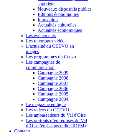
supérieur
Nouveaux dispositifs publics
Editions économiques
Innovation
Actualités culturelles
Actualités économiques
Les événements
Les reportages vidéo
L'actualité du CEEVO en
images
Les programmes du Ceevo
Les campagnes de
communication
Campagne 2009
Campagne 2008
Campagne 2007
Campagne 2006
Campagne 2005
Campagne 2004
Le magazine en ligne
Les vidéos du CEEVO
Les ambassadeurs du Val d'Oise
Les portraits d’entreprises du Val
d’Oise (émissions radios IDFM)
Contacts