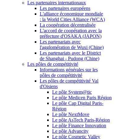
Les partenaires internationaux
Les partenaires européens
L'alliance économique mondiale
: la World Cities Alliance (WCA)
La coopération décentralisée
L'accord de coopération avec la
préfecture d'OSAKA (JAPON)
Les partenariats avec
l'agglomération de Wuxi (Chine)
Les partenariats avec le District
de Shanghai - Pudong (Chine)
Les pôles de compétitivité
Informations générales sur les
pôles de compétitivité
Les pôles de compétitivité Val
d'Oisiens
Le pôle System@tic
Le pôle Medicen Paris Région
Le pôle Cap Digital Paris-
Région
Le pôle NextMove
Le pôle AsTech Paris-Région
Le pôle Finance Innovation
Le pôle Advancity
Le pôle Cosmetic Valley