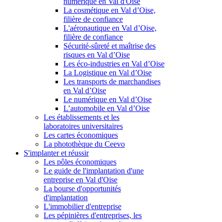
numérique en Val d'Oise
La cosmétique en Val d’Oise,
filière de confiance
L'aéronautique en Val d’Oise,
filière de confiance
Sécurité-sûreté et maîtrise des
risques en Val d’Oise
Les éco-industries en Val d’Oise
La Logistique en Val d’Oise
Les transports de marchandises
en Val d’Oise
Le numérique en Val d’Oise
L’automobile en Val d’Oise
Les établissements et les
laboratoires universitaires
Les cartes économiques
La photothèque du Ceevo
S'implanter et réussir
Les pôles économiques
Le guide de l'implantation d'une
entreprise en Val d'Oise
La bourse d'opportunités
d'implantation
L'immobilier d'entreprise
Les pépinières d'entreprises, les