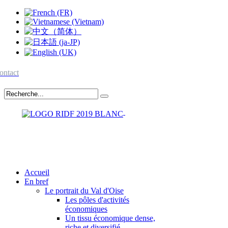
ontact
Accueil
En bref
Le portrait du Val d'Oise
Les pôles d'activités
économiques
Un tissu économique dense,
riche et diversifié