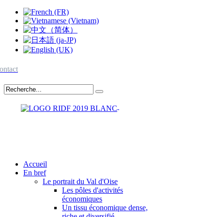
ontact
Accueil
En bref
Le portrait du Val d'Oise
Les pôles d'activités
économiques
Un tissu économique dense,
riche et diversifié