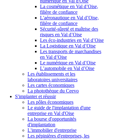
numérique en Val d'Oise
La cosmétique en Val d’Oise,
filière de confiance
L'aéronautique en Val d’Oise,
filière de confiance
Sécurité-sûreté et maîtrise des
risques en Val d’Oise
Les éco-industries en Val d’Oise
La Logistique en Val d’Oise
Les transports de marchandises
en Val d’Oise
Le numérique en Val d’Oise
L’automobile en Val d’Oise
Les établissements et les
laboratoires universitaires
Les cartes économiques
La photothèque du Ceevo
S'implanter et réussir
Les pôles économiques
Le guide de l'implantation d'une
entreprise en Val d'Oise
La bourse d'opportunités
d'implantation
L'immobilier d'entreprise
Les pépinières d'entreprises, les