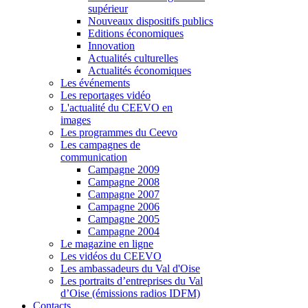
supérieur
Nouveaux dispositifs publics
Editions économiques
Innovation
Actualités culturelles
Actualités économiques
Les événements
Les reportages vidéo
L'actualité du CEEVO en
images
Les programmes du Ceevo
Les campagnes de
communication
Campagne 2009
Campagne 2008
Campagne 2007
Campagne 2006
Campagne 2005
Campagne 2004
Le magazine en ligne
Les vidéos du CEEVO
Les ambassadeurs du Val d'Oise
Les portraits d’entreprises du Val
d’Oise (émissions radios IDFM)
Contacts