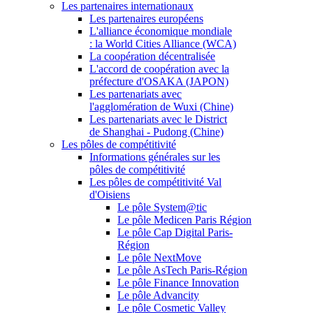
Les partenaires internationaux
Les partenaires européens
L'alliance économique mondiale
: la World Cities Alliance (WCA)
La coopération décentralisée
L'accord de coopération avec la
préfecture d'OSAKA (JAPON)
Les partenariats avec
l'agglomération de Wuxi (Chine)
Les partenariats avec le District
de Shanghai - Pudong (Chine)
Les pôles de compétitivité
Informations générales sur les
pôles de compétitivité
Les pôles de compétitivité Val
d'Oisiens
Le pôle System@tic
Le pôle Medicen Paris Région
Le pôle Cap Digital Paris-
Région
Le pôle NextMove
Le pôle AsTech Paris-Région
Le pôle Finance Innovation
Le pôle Advancity
Le pôle Cosmetic Valley