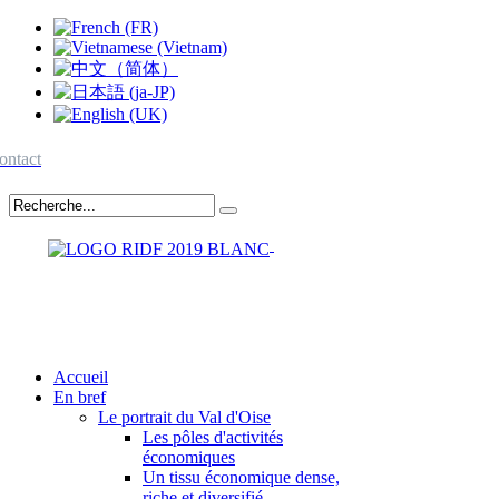
ontact
Accueil
En bref
Le portrait du Val d'Oise
Les pôles d'activités
économiques
Un tissu économique dense,
riche et diversifié