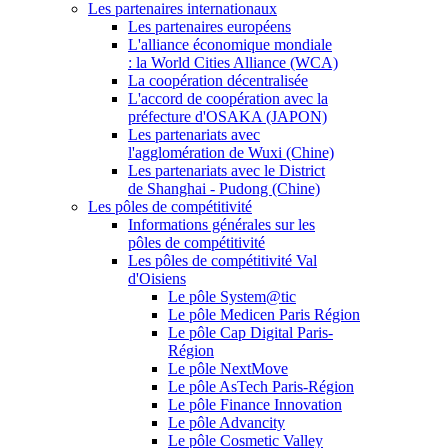
Les partenaires internationaux
Les partenaires européens
L'alliance économique mondiale
: la World Cities Alliance (WCA)
La coopération décentralisée
L'accord de coopération avec la
préfecture d'OSAKA (JAPON)
Les partenariats avec
l'agglomération de Wuxi (Chine)
Les partenariats avec le District
de Shanghai - Pudong (Chine)
Les pôles de compétitivité
Informations générales sur les
pôles de compétitivité
Les pôles de compétitivité Val
d'Oisiens
Le pôle System@tic
Le pôle Medicen Paris Région
Le pôle Cap Digital Paris-
Région
Le pôle NextMove
Le pôle AsTech Paris-Région
Le pôle Finance Innovation
Le pôle Advancity
Le pôle Cosmetic Valley