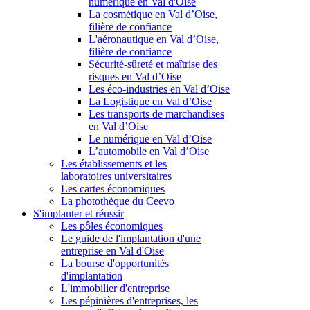
numérique en Val d'Oise
La cosmétique en Val d’Oise,
filière de confiance
L'aéronautique en Val d’Oise,
filière de confiance
Sécurité-sûreté et maîtrise des
risques en Val d’Oise
Les éco-industries en Val d’Oise
La Logistique en Val d’Oise
Les transports de marchandises
en Val d’Oise
Le numérique en Val d’Oise
L’automobile en Val d’Oise
Les établissements et les
laboratoires universitaires
Les cartes économiques
La photothèque du Ceevo
S'implanter et réussir
Les pôles économiques
Le guide de l'implantation d'une
entreprise en Val d'Oise
La bourse d'opportunités
d'implantation
L'immobilier d'entreprise
Les pépinières d'entreprises, les