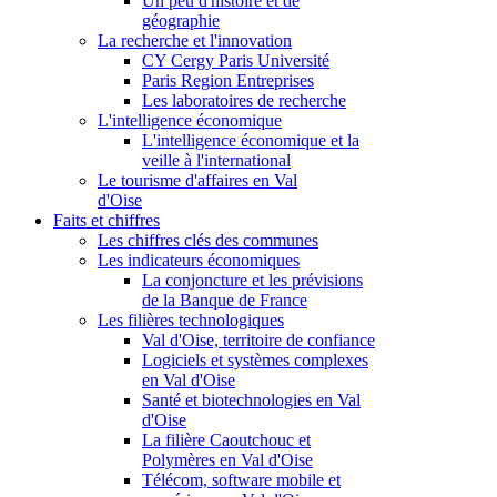
Un peu d'histoire et de
géographie
La recherche et l'innovation
CY Cergy Paris Université
Paris Region Entreprises
Les laboratoires de recherche
L'intelligence économique
L'intelligence économique et la
veille à l'international
Le tourisme d'affaires en Val
d'Oise
Faits et chiffres
Les chiffres clés des communes
Les indicateurs économiques
La conjoncture et les prévisions
de la Banque de France
Les filières technologiques
Val d'Oise, territoire de confiance
Logiciels et systèmes complexes
en Val d'Oise
Santé et biotechnologies en Val
d'Oise
La filière Caoutchouc et
Polymères en Val d'Oise
Télécom, software mobile et