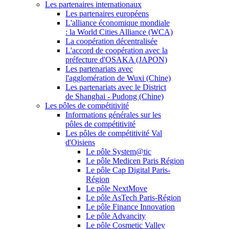
Les partenaires internationaux
Les partenaires européens
L'alliance économique mondiale
: la World Cities Alliance (WCA)
La coopération décentralisée
L'accord de coopération avec la
préfecture d'OSAKA (JAPON)
Les partenariats avec
l'agglomération de Wuxi (Chine)
Les partenariats avec le District
de Shanghai - Pudong (Chine)
Les pôles de compétitivité
Informations générales sur les
pôles de compétitivité
Les pôles de compétitivité Val
d'Oisiens
Le pôle System@tic
Le pôle Medicen Paris Région
Le pôle Cap Digital Paris-
Région
Le pôle NextMove
Le pôle AsTech Paris-Région
Le pôle Finance Innovation
Le pôle Advancity
Le pôle Cosmetic Valley