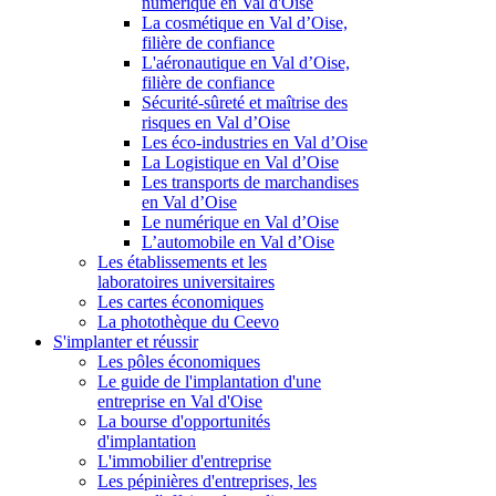
numérique en Val d'Oise
La cosmétique en Val d’Oise,
filière de confiance
L'aéronautique en Val d’Oise,
filière de confiance
Sécurité-sûreté et maîtrise des
risques en Val d’Oise
Les éco-industries en Val d’Oise
La Logistique en Val d’Oise
Les transports de marchandises
en Val d’Oise
Le numérique en Val d’Oise
L’automobile en Val d’Oise
Les établissements et les
laboratoires universitaires
Les cartes économiques
La photothèque du Ceevo
S'implanter et réussir
Les pôles économiques
Le guide de l'implantation d'une
entreprise en Val d'Oise
La bourse d'opportunités
d'implantation
L'immobilier d'entreprise
Les pépinières d'entreprises, les