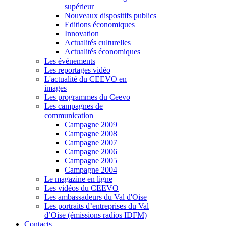
supérieur
Nouveaux dispositifs publics
Editions économiques
Innovation
Actualités culturelles
Actualités économiques
Les événements
Les reportages vidéo
L'actualité du CEEVO en
images
Les programmes du Ceevo
Les campagnes de
communication
Campagne 2009
Campagne 2008
Campagne 2007
Campagne 2006
Campagne 2005
Campagne 2004
Le magazine en ligne
Les vidéos du CEEVO
Les ambassadeurs du Val d'Oise
Les portraits d’entreprises du Val
d’Oise (émissions radios IDFM)
Contacts