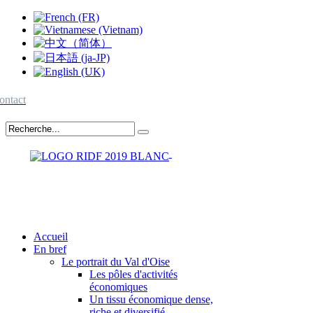
ontact
Accueil
En bref
Le portrait du Val d'Oise
Les pôles d'activités
économiques
Un tissu économique dense,
riche et diversifié