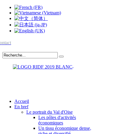
ontact
Accueil
En bref
Le portrait du Val d'Oise
Les pôles d'activités
économiques
Un tissu économique dense,
riche et diversifié