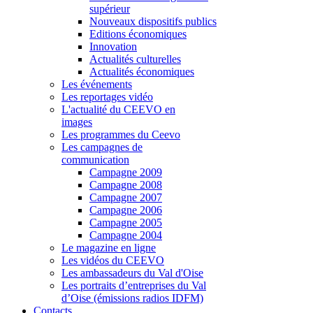
supérieur
Nouveaux dispositifs publics
Editions économiques
Innovation
Actualités culturelles
Actualités économiques
Les événements
Les reportages vidéo
L'actualité du CEEVO en
images
Les programmes du Ceevo
Les campagnes de
communication
Campagne 2009
Campagne 2008
Campagne 2007
Campagne 2006
Campagne 2005
Campagne 2004
Le magazine en ligne
Les vidéos du CEEVO
Les ambassadeurs du Val d'Oise
Les portraits d’entreprises du Val
d’Oise (émissions radios IDFM)
Contacts