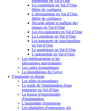
numérique en Val d'Oise
La cosmétique en Val d’Oise,
filière de confiance
L'aéronautique en Val d’Oise,
filière de confiance
Sécurité-sûreté et maîtrise des
risques en Val d’Oise
Les éco-industries en Val d’Oise
La Logistique en Val d’Oise
Les transports de marchandises
en Val d’Oise
Le numérique en Val d’Oise
L’automobile en Val d’Oise
Les établissements et les
laboratoires universitaires
Les cartes économiques
La photothèque du Ceevo
S'implanter et réussir
Les pôles économiques
Le guide de l'implantation d'une
entreprise en Val d'Oise
La bourse d'opportunités
d'implantation
L'immobilier d'entreprise
Les pépinières d'entreprises, les