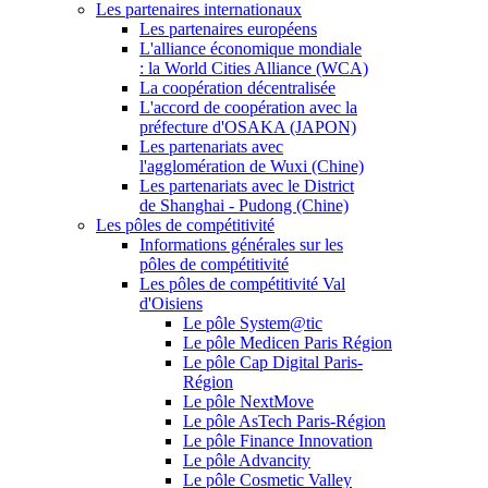
Les partenaires internationaux
Les partenaires européens
L'alliance économique mondiale
: la World Cities Alliance (WCA)
La coopération décentralisée
L'accord de coopération avec la
préfecture d'OSAKA (JAPON)
Les partenariats avec
l'agglomération de Wuxi (Chine)
Les partenariats avec le District
de Shanghai - Pudong (Chine)
Les pôles de compétitivité
Informations générales sur les
pôles de compétitivité
Les pôles de compétitivité Val
d'Oisiens
Le pôle System@tic
Le pôle Medicen Paris Région
Le pôle Cap Digital Paris-
Région
Le pôle NextMove
Le pôle AsTech Paris-Région
Le pôle Finance Innovation
Le pôle Advancity
Le pôle Cosmetic Valley