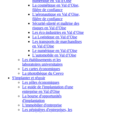
numérique en Val d'Oise
La cosmétique en Val d’Oise,
filière de confiance
L'aéronautique en Val d’Oise,
filière de confiance
Sécurité-sûreté et maîtrise des
risques en Val d’Oise
Les éco-industries en Val d’Oise
La Logistique en Val d’Oise
Les transports de marchandises
en Val d’Oise
Le numérique en Val d’Oise
L’automobile en Val d’Oise
Les établissements et les
laboratoires universitaires
Les cartes économiques
La photothèque du Ceevo
S'implanter et réussir
Les pôles économiques
Le guide de l'implantation d'une
entreprise en Val d'Oise
La bourse d'opportunités
d'implantation
L'immobilier d'entreprise
Les pépinières d'entreprises, les