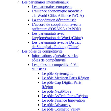
Les partenaires internationaux
Les partenaires européens
L'alliance économique mondiale
: la World Cities Alliance (WCA)
La coopération décentralisée
L'accord de coopération avec la
préfecture d'OSAKA (JAPON)
Les partenariats avec
l'agglomération de Wuxi (Chine)
Les partenariats avec le District
de Shanghai - Pudong (Chine)
Les pôles de compétitivité
Informations générales sur les
pôles de compétitivité
Les pôles de compétitivité Val
d'Oisiens
Le pôle System@tic
Le pôle Medicen Paris Région
Le pôle Cap Digital Paris-
Région
Le pôle NextMove
Le pôle AsTech Paris-Région
Le pôle Finance Innovation
Le pôle Advancity
Le pôle Cosmetic Valley