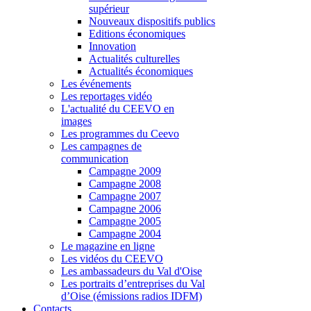
supérieur
Nouveaux dispositifs publics
Editions économiques
Innovation
Actualités culturelles
Actualités économiques
Les événements
Les reportages vidéo
L'actualité du CEEVO en
images
Les programmes du Ceevo
Les campagnes de
communication
Campagne 2009
Campagne 2008
Campagne 2007
Campagne 2006
Campagne 2005
Campagne 2004
Le magazine en ligne
Les vidéos du CEEVO
Les ambassadeurs du Val d'Oise
Les portraits d’entreprises du Val
d’Oise (émissions radios IDFM)
Contacts