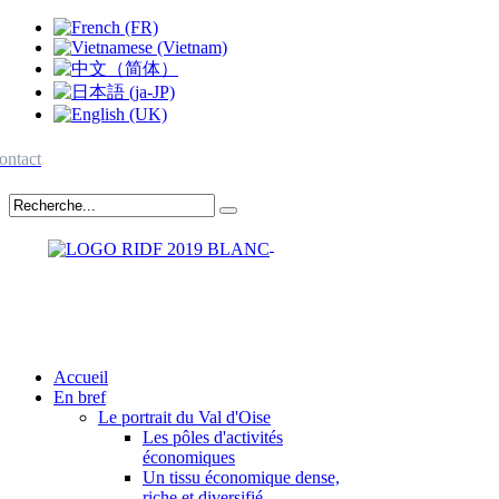
ontact
Accueil
En bref
Le portrait du Val d'Oise
Les pôles d'activités
économiques
Un tissu économique dense,
riche et diversifié