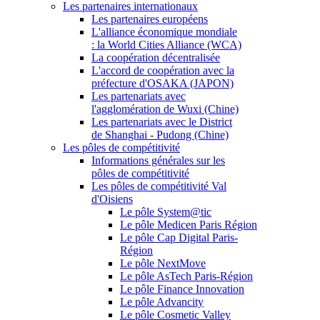
Les partenaires internationaux
Les partenaires européens
L'alliance économique mondiale
: la World Cities Alliance (WCA)
La coopération décentralisée
L'accord de coopération avec la
préfecture d'OSAKA (JAPON)
Les partenariats avec
l'agglomération de Wuxi (Chine)
Les partenariats avec le District
de Shanghai - Pudong (Chine)
Les pôles de compétitivité
Informations générales sur les
pôles de compétitivité
Les pôles de compétitivité Val
d'Oisiens
Le pôle System@tic
Le pôle Medicen Paris Région
Le pôle Cap Digital Paris-
Région
Le pôle NextMove
Le pôle AsTech Paris-Région
Le pôle Finance Innovation
Le pôle Advancity
Le pôle Cosmetic Valley