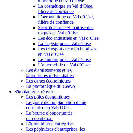
numérique en Val d'Oise
La cosmétique en Val d’Oise,
filière de confiance
L'aéronautique en Val d’Oise,
filière de confiance
Sécurité-sûreté et maîtrise des
risques en Val d’Oise
Les éco-industries en Val d’Oise
La Logistique en Val d’Oise
Les transports de marchandises
en Val d’Oise
Le numérique en Val d’Oise
L’automobile en Val d’Oise
Les établissements et les
laboratoires universitaires
Les cartes économiques
La photothèque du Ceevo
S'implanter et réussir
Les pôles économiques
Le guide de l'implantation d'une
entreprise en Val d'Oise
La bourse d'opportunités
d'implantation
L'immobilier d'entreprise
Les pépinières d'entreprises, les