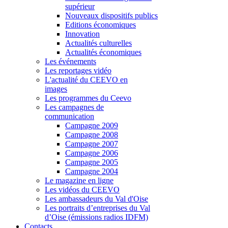
supérieur
Nouveaux dispositifs publics
Editions économiques
Innovation
Actualités culturelles
Actualités économiques
Les événements
Les reportages vidéo
L'actualité du CEEVO en
images
Les programmes du Ceevo
Les campagnes de
communication
Campagne 2009
Campagne 2008
Campagne 2007
Campagne 2006
Campagne 2005
Campagne 2004
Le magazine en ligne
Les vidéos du CEEVO
Les ambassadeurs du Val d'Oise
Les portraits d’entreprises du Val
d’Oise (émissions radios IDFM)
Contacts