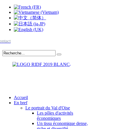
ontact
Accueil
En bref
Le portrait du Val d'Oise
Les pôles d'activités
économiques
Un tissu économique dense,
riche et diversifié