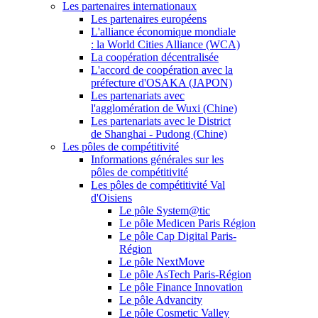
Les partenaires internationaux
Les partenaires européens
L'alliance économique mondiale
: la World Cities Alliance (WCA)
La coopération décentralisée
L'accord de coopération avec la
préfecture d'OSAKA (JAPON)
Les partenariats avec
l'agglomération de Wuxi (Chine)
Les partenariats avec le District
de Shanghai - Pudong (Chine)
Les pôles de compétitivité
Informations générales sur les
pôles de compétitivité
Les pôles de compétitivité Val
d'Oisiens
Le pôle System@tic
Le pôle Medicen Paris Région
Le pôle Cap Digital Paris-
Région
Le pôle NextMove
Le pôle AsTech Paris-Région
Le pôle Finance Innovation
Le pôle Advancity
Le pôle Cosmetic Valley