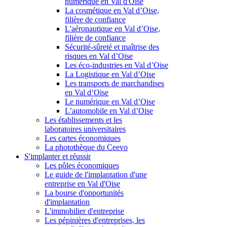
numérique en Val d'Oise
La cosmétique en Val d’Oise,
filière de confiance
L'aéronautique en Val d’Oise,
filière de confiance
Sécurité-sûreté et maîtrise des
risques en Val d’Oise
Les éco-industries en Val d’Oise
La Logistique en Val d’Oise
Les transports de marchandises
en Val d’Oise
Le numérique en Val d’Oise
L’automobile en Val d’Oise
Les établissements et les
laboratoires universitaires
Les cartes économiques
La photothèque du Ceevo
S'implanter et réussir
Les pôles économiques
Le guide de l'implantation d'une
entreprise en Val d'Oise
La bourse d'opportunités
d'implantation
L'immobilier d'entreprise
Les pépinières d'entreprises, les