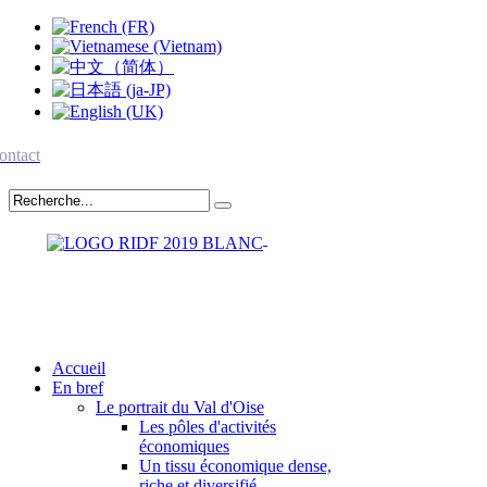
ontact
Accueil
En bref
Le portrait du Val d'Oise
Les pôles d'activités
économiques
Un tissu économique dense,
riche et diversifié