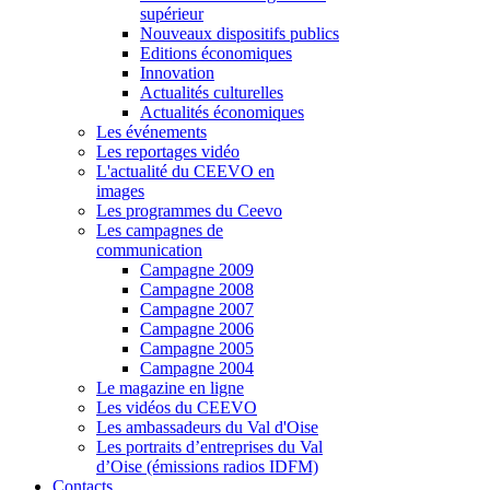
supérieur
Nouveaux dispositifs publics
Editions économiques
Innovation
Actualités culturelles
Actualités économiques
Les événements
Les reportages vidéo
L'actualité du CEEVO en
images
Les programmes du Ceevo
Les campagnes de
communication
Campagne 2009
Campagne 2008
Campagne 2007
Campagne 2006
Campagne 2005
Campagne 2004
Le magazine en ligne
Les vidéos du CEEVO
Les ambassadeurs du Val d'Oise
Les portraits d’entreprises du Val
d’Oise (émissions radios IDFM)
Contacts