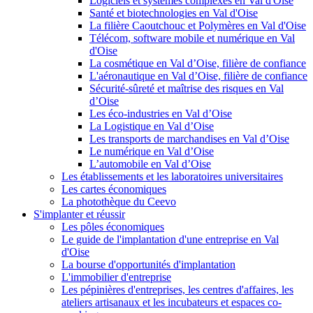
Logiciels et systèmes complexes en Val d'Oise
Santé et biotechnologies en Val d'Oise
La filière Caoutchouc et Polymères en Val d'Oise
Télécom, software mobile et numérique en Val
d'Oise
La cosmétique en Val d’Oise, filière de confiance
L'aéronautique en Val d’Oise, filière de confiance
Sécurité-sûreté et maîtrise des risques en Val
d’Oise
Les éco-industries en Val d’Oise
La Logistique en Val d’Oise
Les transports de marchandises en Val d’Oise
Le numérique en Val d’Oise
L’automobile en Val d’Oise
Les établissements et les laboratoires universitaires
Les cartes économiques
La photothèque du Ceevo
S'implanter et réussir
Les pôles économiques
Le guide de l'implantation d'une entreprise en Val
d'Oise
La bourse d'opportunités d'implantation
L'immobilier d'entreprise
Les pépinières d'entreprises, les centres d'affaires, les
ateliers artisanaux et les incubateurs et espaces co-