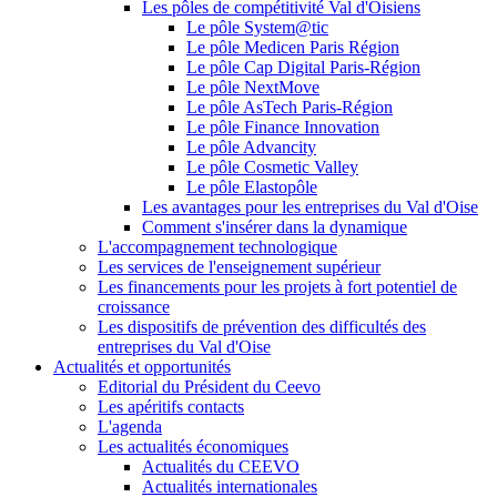
Les pôles de compétitivité Val d'Oisiens
Le pôle System@tic
Le pôle Medicen Paris Région
Le pôle Cap Digital Paris-Région
Le pôle NextMove
Le pôle AsTech Paris-Région
Le pôle Finance Innovation
Le pôle Advancity
Le pôle Cosmetic Valley
Le pôle Elastopôle
Les avantages pour les entreprises du Val d'Oise
Comment s'insérer dans la dynamique
L'accompagnement technologique
Les services de l'enseignement supérieur
Les financements pour les projets à fort potentiel de
croissance
Les dispositifs de prévention des difficultés des
entreprises du Val d'Oise
Actualités et opportunités
Editorial du Président du Ceevo
Les apéritifs contacts
L'agenda
Les actualités économiques
Actualités du CEEVO
Actualités internationales