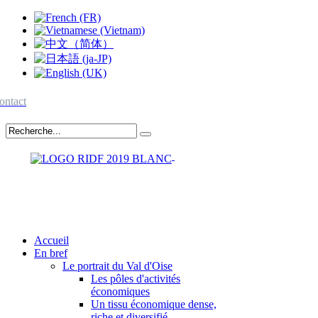
ontact
Accueil
En bref
Le portrait du Val d'Oise
Les pôles d'activités
économiques
Un tissu économique dense,
riche et diversifié