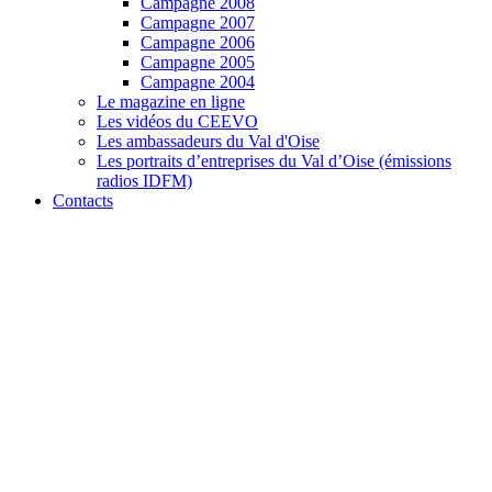
Campagne 2008
Campagne 2007
Campagne 2006
Campagne 2005
Campagne 2004
Le magazine en ligne
Les vidéos du CEEVO
Les ambassadeurs du Val d'Oise
Les portraits d’entreprises du Val d’Oise (émissions
radios IDFM)
Contacts