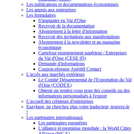
Les publications et documentations économiques
Les appuis aux entreprises
Les formulaires
S'implanter en Val d'Oise
Recevoir de la documentation
Abonnement à la lettre d'information
Recevoir des invitations aux manifestations
Abonnement à la newsletter et au magazine
économique
Carrefour enseignement supérieur / Entreprises
du Val d'Oise (CESE 95)
Demande d'informations
Coupon-réponse Apéritif Contact
L'accès aux marchés extérieurs
Le Comité Départemental de l'Exportation du Val
d'Oise (CODEX)
Obtenir un rendez-vous pour des conseils ou des
informations personnalisés à l'export
L'accueil des créateurs d'entreprises
Eazylang, ne cherchez plus votre traducteur, trouvez-le
!
Les partenaires internationaux
Les partenaires européens
L'alliance économique mondiale : la World Cities
Alliance (WCA)