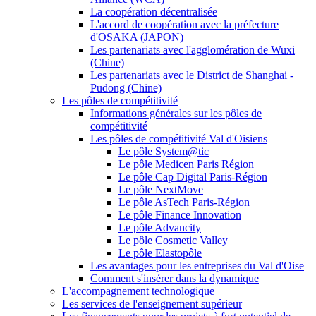
La coopération décentralisée
L'accord de coopération avec la préfecture
d'OSAKA (JAPON)
Les partenariats avec l'agglomération de Wuxi
(Chine)
Les partenariats avec le District de Shanghai -
Pudong (Chine)
Les pôles de compétitivité
Informations générales sur les pôles de
compétitivité
Les pôles de compétitivité Val d'Oisiens
Le pôle System@tic
Le pôle Medicen Paris Région
Le pôle Cap Digital Paris-Région
Le pôle NextMove
Le pôle AsTech Paris-Région
Le pôle Finance Innovation
Le pôle Advancity
Le pôle Cosmetic Valley
Le pôle Elastopôle
Les avantages pour les entreprises du Val d'Oise
Comment s'insérer dans la dynamique
L'accompagnement technologique
Les services de l'enseignement supérieur