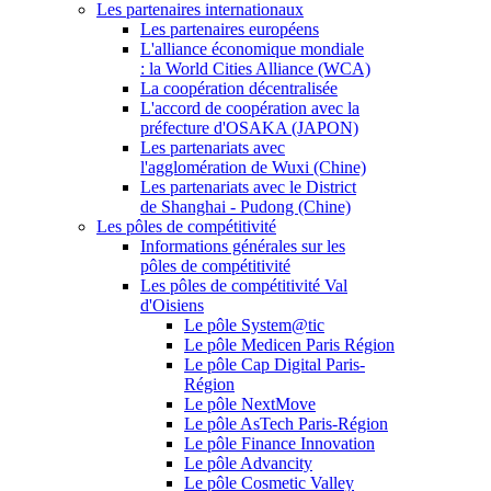
Les partenaires internationaux
Les partenaires européens
L'alliance économique mondiale
: la World Cities Alliance (WCA)
La coopération décentralisée
L'accord de coopération avec la
préfecture d'OSAKA (JAPON)
Les partenariats avec
l'agglomération de Wuxi (Chine)
Les partenariats avec le District
de Shanghai - Pudong (Chine)
Les pôles de compétitivité
Informations générales sur les
pôles de compétitivité
Les pôles de compétitivité Val
d'Oisiens
Le pôle System@tic
Le pôle Medicen Paris Région
Le pôle Cap Digital Paris-
Région
Le pôle NextMove
Le pôle AsTech Paris-Région
Le pôle Finance Innovation
Le pôle Advancity
Le pôle Cosmetic Valley