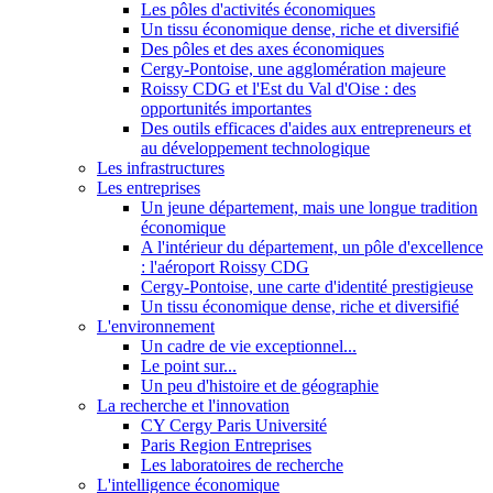
Les pôles d'activités économiques
Un tissu économique dense, riche et diversifié
Des pôles et des axes économiques
Cergy-Pontoise, une agglomération majeure
Roissy CDG et l'Est du Val d'Oise : des
opportunités importantes
Des outils efficaces d'aides aux entrepreneurs et
au développement technologique
Les infrastructures
Les entreprises
Un jeune département, mais une longue tradition
économique
A l'intérieur du département, un pôle d'excellence
: l'aéroport Roissy CDG
Cergy-Pontoise, une carte d'identité prestigieuse
Un tissu économique dense, riche et diversifié
L'environnement
Un cadre de vie exceptionnel...
Le point sur...
Un peu d'histoire et de géographie
La recherche et l'innovation
CY Cergy Paris Université
Paris Region Entreprises
Les laboratoires de recherche
L'intelligence économique