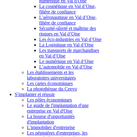
numérique en Val d'Oise
La cosmétique en Val d’Oise,
filière de confiance
L'aéronautique en Val d’Oise,
filière de confiance
Sécurité-sûreté et maîtrise des
risques en Val d’Oise
Les éco-industries en Val d’Oise
La Logistique en Val d’Oise
Les transports de marchandises
en Val d’Oise
Le numérique en Val d’Oise
L’automobile en Val d’Oise
Les établissements et les
laboratoires universitaires
Les cartes économiques
La photothèque du Ceevo
S'implanter et réussir
Les pôles économiques
Le guide de l'implantation d'une
entreprise en Val d'Oise
La bourse d'opportunités
d'implantation
L'immobilier d'entreprise
Les pépinières d'entreprises, les