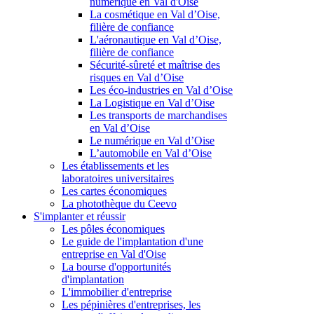
numérique en Val d'Oise
La cosmétique en Val d’Oise,
filière de confiance
L'aéronautique en Val d’Oise,
filière de confiance
Sécurité-sûreté et maîtrise des
risques en Val d’Oise
Les éco-industries en Val d’Oise
La Logistique en Val d’Oise
Les transports de marchandises
en Val d’Oise
Le numérique en Val d’Oise
L’automobile en Val d’Oise
Les établissements et les
laboratoires universitaires
Les cartes économiques
La photothèque du Ceevo
S'implanter et réussir
Les pôles économiques
Le guide de l'implantation d'une
entreprise en Val d'Oise
La bourse d'opportunités
d'implantation
L'immobilier d'entreprise
Les pépinières d'entreprises, les