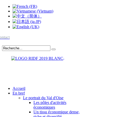
ontact
Accueil
En bref
Le portrait du Val d'Oise
Les pôles d'activités
économiques
Un tissu économique dense,
riche et diversifié