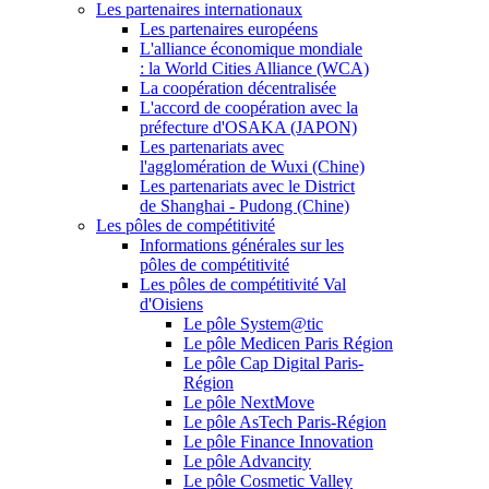
Les partenaires internationaux
Les partenaires européens
L'alliance économique mondiale
: la World Cities Alliance (WCA)
La coopération décentralisée
L'accord de coopération avec la
préfecture d'OSAKA (JAPON)
Les partenariats avec
l'agglomération de Wuxi (Chine)
Les partenariats avec le District
de Shanghai - Pudong (Chine)
Les pôles de compétitivité
Informations générales sur les
pôles de compétitivité
Les pôles de compétitivité Val
d'Oisiens
Le pôle System@tic
Le pôle Medicen Paris Région
Le pôle Cap Digital Paris-
Région
Le pôle NextMove
Le pôle AsTech Paris-Région
Le pôle Finance Innovation
Le pôle Advancity
Le pôle Cosmetic Valley