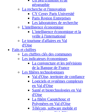
Un peu d'histoire et de
géographie
La recherche et l'innovation
CY Cergy Paris Université
Paris Region Entreprises
Les laboratoires de recherche
L'intelligence économique
L'intelligence économique et la
veille à l'international
Le tourisme d'affaires en Val
d'Oise
Faits et chiffres
Les chiffres clés des communes
Les indicateurs économiques
La conjoncture et les prévisions
de la Banque de France
Les filières technologiques
Val d'Oise, territoire de confiance
Logiciels et systèmes complexes
en Val d'Oise
Santé et biotechnologies en Val
d'Oise
La filière Caoutchouc et
Polymères en Val d'Oise
Télécom, software mobile et