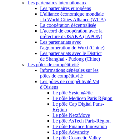
Les partenaires internationaux
Les partenaires européens
L'alliance économique mondiale
: la World Cities Alliance (WCA)
La coopération décentralisée
L'accord de coopération avec la
préfecture d'OSAKA (JAPON)
Les partenariats avec
l'agglomération de Wuxi (Chine)
Les partenariats avec le District
de Shanghai - Pudong (Chine)
Les pôles de compétitivité
Informations générales sur les
pôles de compétitivité
Les pôles de compétitivité Val
d'Oisiens
Le pôle System@tic
Le pôle Medicen Paris Région
Le pôle Cap Digital Paris-
Région
Le pôle NextMove
Le pôle AsTech Paris-Région
Le pôle Finance Innovation
Le pôle Advancity
Le pôle Cosmetic Valley