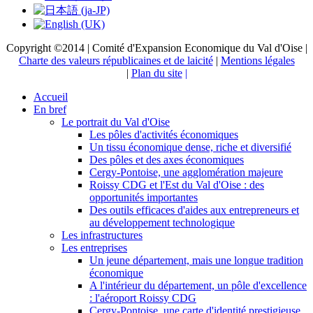
Copyright ©2014 | Comité d'Expansion Economique du Val d'Oise |
Charte des valeurs républicaines et de laicité
|
Mentions légales
|
Plan du site
|
Accueil
En bref
Le portrait du Val d'Oise
Les pôles d'activités économiques
Un tissu économique dense, riche et diversifié
Des pôles et des axes économiques
Cergy-Pontoise, une agglomération majeure
Roissy CDG et l'Est du Val d'Oise : des
opportunités importantes
Des outils efficaces d'aides aux entrepreneurs et
au développement technologique
Les infrastructures
Les entreprises
Un jeune département, mais une longue tradition
économique
A l'intérieur du département, un pôle d'excellence
: l'aéroport Roissy CDG
Cergy-Pontoise, une carte d'identité prestigieuse