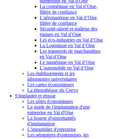
numérique en Val d'Oise
La cosmétique en Val d’Oise,
filière de confiance
L'aéronautique en Val d’Oise,
filière de confiance
Sécurité-sûreté et maîtrise des
risques en Val d’Oise
Les éco-industries en Val d’Oise
La Logistique en Val d’Oise
Les transports de marchandises
en Val d’Oise
Le numérique en Val d’Oise
L’automobile en Val d’Oise
Les établissements et les
laboratoires universitaires
Les cartes économiques
La photothèque du Ceevo
S'implanter et réussir
Les pôles économiques
Le guide de l'implantation d'une
entreprise en Val d'Oise
La bourse d'opportunités
d'implantation
L'immobilier d'entreprise
Les pépinières d'entreprises, les