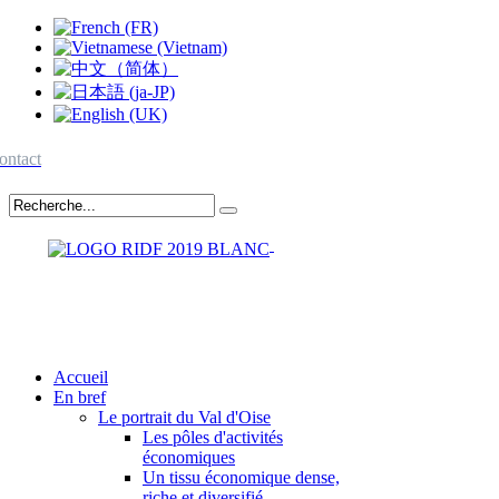
ontact
Accueil
En bref
Le portrait du Val d'Oise
Les pôles d'activités
économiques
Un tissu économique dense,
riche et diversifié