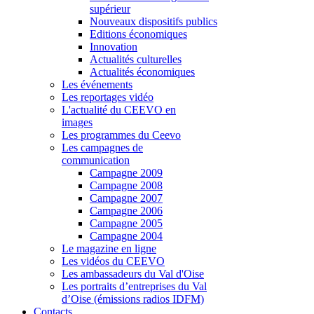
supérieur
Nouveaux dispositifs publics
Editions économiques
Innovation
Actualités culturelles
Actualités économiques
Les événements
Les reportages vidéo
L'actualité du CEEVO en
images
Les programmes du Ceevo
Les campagnes de
communication
Campagne 2009
Campagne 2008
Campagne 2007
Campagne 2006
Campagne 2005
Campagne 2004
Le magazine en ligne
Les vidéos du CEEVO
Les ambassadeurs du Val d'Oise
Les portraits d’entreprises du Val
d’Oise (émissions radios IDFM)
Contacts