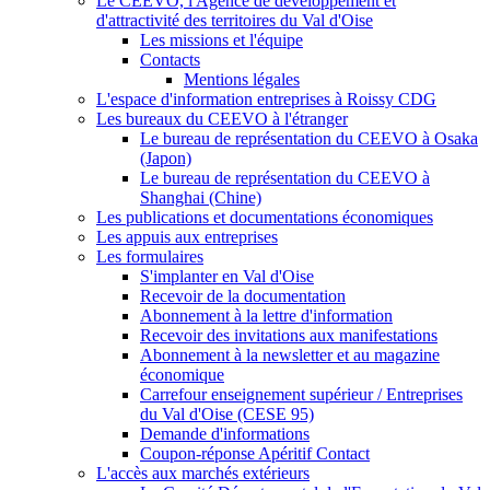
Le CEEVO, l'Agence de développement et
d'attractivité des territoires du Val d'Oise
Les missions et l'équipe
Contacts
Mentions légales
L'espace d'information entreprises à Roissy CDG
Les bureaux du CEEVO à l'étranger
Le bureau de représentation du CEEVO à Osaka
(Japon)
Le bureau de représentation du CEEVO à
Shanghai (Chine)
Les publications et documentations économiques
Les appuis aux entreprises
Les formulaires
S'implanter en Val d'Oise
Recevoir de la documentation
Abonnement à la lettre d'information
Recevoir des invitations aux manifestations
Abonnement à la newsletter et au magazine
économique
Carrefour enseignement supérieur / Entreprises
du Val d'Oise (CESE 95)
Demande d'informations
Coupon-réponse Apéritif Contact
L'accès aux marchés extérieurs