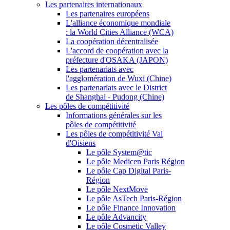
Les partenaires internationaux
Les partenaires européens
L'alliance économique mondiale
: la World Cities Alliance (WCA)
La coopération décentralisée
L'accord de coopération avec la
préfecture d'OSAKA (JAPON)
Les partenariats avec
l'agglomération de Wuxi (Chine)
Les partenariats avec le District
de Shanghai - Pudong (Chine)
Les pôles de compétitivité
Informations générales sur les
pôles de compétitivité
Les pôles de compétitivité Val
d'Oisiens
Le pôle System@tic
Le pôle Medicen Paris Région
Le pôle Cap Digital Paris-
Région
Le pôle NextMove
Le pôle AsTech Paris-Région
Le pôle Finance Innovation
Le pôle Advancity
Le pôle Cosmetic Valley