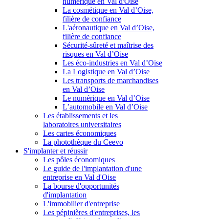
numérique en Val d'Oise
La cosmétique en Val d’Oise,
filière de confiance
L'aéronautique en Val d’Oise,
filière de confiance
Sécurité-sûreté et maîtrise des
risques en Val d’Oise
Les éco-industries en Val d’Oise
La Logistique en Val d’Oise
Les transports de marchandises
en Val d’Oise
Le numérique en Val d’Oise
L’automobile en Val d’Oise
Les établissements et les
laboratoires universitaires
Les cartes économiques
La photothèque du Ceevo
S'implanter et réussir
Les pôles économiques
Le guide de l'implantation d'une
entreprise en Val d'Oise
La bourse d'opportunités
d'implantation
L'immobilier d'entreprise
Les pépinières d'entreprises, les