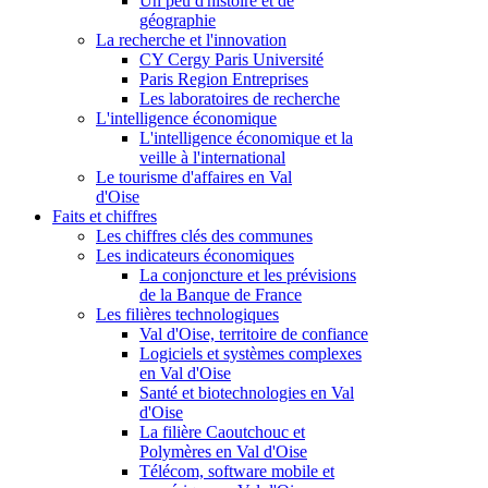
Un peu d'histoire et de
géographie
La recherche et l'innovation
CY Cergy Paris Université
Paris Region Entreprises
Les laboratoires de recherche
L'intelligence économique
L'intelligence économique et la
veille à l'international
Le tourisme d'affaires en Val
d'Oise
Faits et chiffres
Les chiffres clés des communes
Les indicateurs économiques
La conjoncture et les prévisions
de la Banque de France
Les filières technologiques
Val d'Oise, territoire de confiance
Logiciels et systèmes complexes
en Val d'Oise
Santé et biotechnologies en Val
d'Oise
La filière Caoutchouc et
Polymères en Val d'Oise
Télécom, software mobile et