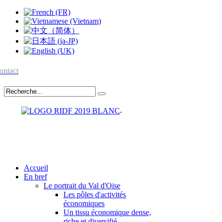
ontact
Accueil
En bref
Le portrait du Val d'Oise
Les pôles d'activités
économiques
Un tissu économique dense,
riche et diversifié