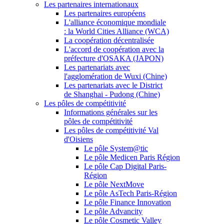
Les partenaires internationaux
Les partenaires européens
L'alliance économique mondiale
: la World Cities Alliance (WCA)
La coopération décentralisée
L'accord de coopération avec la
préfecture d'OSAKA (JAPON)
Les partenariats avec
l'agglomération de Wuxi (Chine)
Les partenariats avec le District
de Shanghai - Pudong (Chine)
Les pôles de compétitivité
Informations générales sur les
pôles de compétitivité
Les pôles de compétitivité Val
d'Oisiens
Le pôle System@tic
Le pôle Medicen Paris Région
Le pôle Cap Digital Paris-
Région
Le pôle NextMove
Le pôle AsTech Paris-Région
Le pôle Finance Innovation
Le pôle Advancity
Le pôle Cosmetic Valley