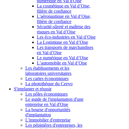
numérique en Val d'Oise
La cosmétique en Val d’Oise,
filière de confiance
L'aéronautique en Val d’Oise,
filière de confiance
Sécurité-sûreté et maîtrise des
risques en Val d’Oise
Les éco-industries en Val d’Oise
La Logistique en Val d’Oise
Les transports de marchandises
en Val d’Oise
Le numérique en Val d’Oise
L’automobile en Val d’Oise
Les établissements et les
laboratoires universitaires
Les cartes économiques
La photothèque du Ceevo
S'implanter et réussir
Les pôles économiques
Le guide de l'implantation d'une
entreprise en Val d'Oise
La bourse d'opportunités
d'implantation
L'immobilier d'entreprise
Les pépinières d'entreprises, les