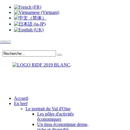
ontact
Accueil
En bref
Le portrait du Val d'Oise
Les pôles d'activités
économiques
Un tissu économique dense,
riche et diversifié