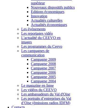
supérieur
Nouveaux dispositifs publics
Editions économiques
Innovation
Actualités culturelles
Actualités économiques
Les événements
Les reportages vidéo
L'actualité du CEEVO en
images
Les programmes du Ceevo
Les campagnes de
communication
Campagne 2009
Campagne 2008
Campagne 2007
Campagne 2006
Campagne 2005
Campagne 2004
Le magazine en ligne
Les vidéos du CEEVO
Les ambassadeurs du Val d'Oise
Les portraits d’entreprises du Val
d’Oise (émissions radios IDFM)
Contacts