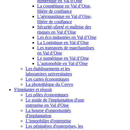
numérique en Val d'Oise
La cosmétique en Val d’Oise,
filière de confiance
L'aéronautique en Val d’Oise,
filière de confiance
Sécurité-sûreté et maîtrise des
risques en Val d’Oise
Les éco-industries en Val d’Oise
La Logistique en Val d’Oise
Les transports de marchandises
en Val d’Oise
Le numérique en Val d’Oise
L’automobile en Val d’Oise
Les établissements et les
laboratoires universitaires
Les cartes économiques
La photothèque du Ceevo
S'implanter et réussir
Les pôles économiques
Le guide de l'implantation d'une
entreprise en Val d'Oise
La bourse d'opportunités
d'implantation
L'immobilier d'entreprise
Les pépinières d'entreprises, les