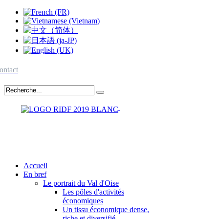
ontact
Accueil
En bref
Le portrait du Val d'Oise
Les pôles d'activités
économiques
Un tissu économique dense,
riche et diversifié