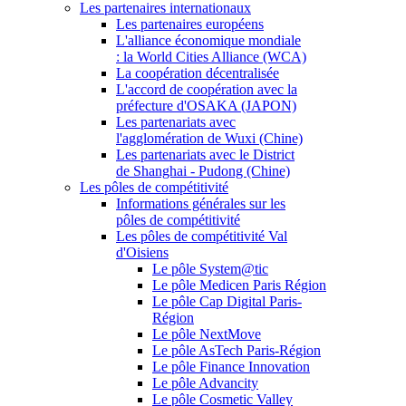
Les partenaires internationaux
Les partenaires européens
L'alliance économique mondiale
: la World Cities Alliance (WCA)
La coopération décentralisée
L'accord de coopération avec la
préfecture d'OSAKA (JAPON)
Les partenariats avec
l'agglomération de Wuxi (Chine)
Les partenariats avec le District
de Shanghai - Pudong (Chine)
Les pôles de compétitivité
Informations générales sur les
pôles de compétitivité
Les pôles de compétitivité Val
d'Oisiens
Le pôle System@tic
Le pôle Medicen Paris Région
Le pôle Cap Digital Paris-
Région
Le pôle NextMove
Le pôle AsTech Paris-Région
Le pôle Finance Innovation
Le pôle Advancity
Le pôle Cosmetic Valley