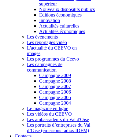
supérieur
Nouveaux dispositifs publics
Editions économiques
Innovation
Actualités culturelles
Actualités économiques
Les événements
Les reportages vidéo
L'actualité du CEEVO en
images
Les programmes du Ceevo
Les campagnes de
communication
Campagne 2009
Campagne 2008
Campagne 2007
Campagne 2006
Campagne 2005
Campagne 2004
Le magazine en ligne
Les vidéos du CEEVO
Les ambassadeurs du Val d'Oise
Les portraits d’entreprises du Val
d’Oise (émissions radios IDFM)
Contacts