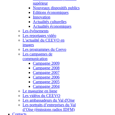
supérieur
Nouveaux dispositifs publics
Editions économiques
Innovation
Actualités culturelles
Actualités économiques
Les événements
Les reportages vidéo
L'actualité du CEEVO en
images
Les programmes du Ceevo
Les campagnes de
communication
Campagne 2009
Campagne 2008
Campagne 2007
Campagne 2006
Campagne 2005
Campagne 2004
Le magazine en ligne
Les vidéos du CEEVO
Les ambassadeurs du Val d'Oise
Les portraits d’entreprises du Val
d’Oise (émissions radios IDFM)
Contacts