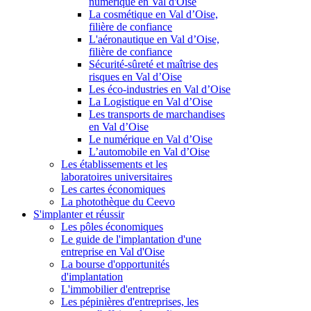
numérique en Val d'Oise
La cosmétique en Val d’Oise,
filière de confiance
L'aéronautique en Val d’Oise,
filière de confiance
Sécurité-sûreté et maîtrise des
risques en Val d’Oise
Les éco-industries en Val d’Oise
La Logistique en Val d’Oise
Les transports de marchandises
en Val d’Oise
Le numérique en Val d’Oise
L’automobile en Val d’Oise
Les établissements et les
laboratoires universitaires
Les cartes économiques
La photothèque du Ceevo
S'implanter et réussir
Les pôles économiques
Le guide de l'implantation d'une
entreprise en Val d'Oise
La bourse d'opportunités
d'implantation
L'immobilier d'entreprise
Les pépinières d'entreprises, les