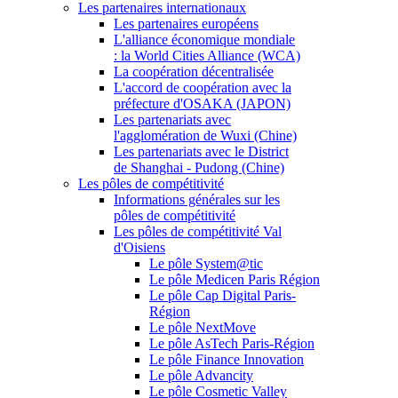
Les partenaires internationaux
Les partenaires européens
L'alliance économique mondiale
: la World Cities Alliance (WCA)
La coopération décentralisée
L'accord de coopération avec la
préfecture d'OSAKA (JAPON)
Les partenariats avec
l'agglomération de Wuxi (Chine)
Les partenariats avec le District
de Shanghai - Pudong (Chine)
Les pôles de compétitivité
Informations générales sur les
pôles de compétitivité
Les pôles de compétitivité Val
d'Oisiens
Le pôle System@tic
Le pôle Medicen Paris Région
Le pôle Cap Digital Paris-
Région
Le pôle NextMove
Le pôle AsTech Paris-Région
Le pôle Finance Innovation
Le pôle Advancity
Le pôle Cosmetic Valley