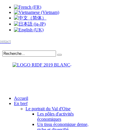
ontact
Accueil
En bref
Le portrait du Val d'Oise
Les pôles d'activités
économiques
Un tissu économique dense,
riche et diversifié