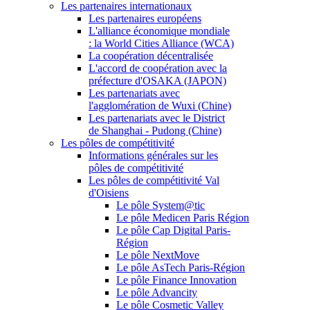
Les partenaires internationaux
Les partenaires européens
L'alliance économique mondiale
: la World Cities Alliance (WCA)
La coopération décentralisée
L'accord de coopération avec la
préfecture d'OSAKA (JAPON)
Les partenariats avec
l'agglomération de Wuxi (Chine)
Les partenariats avec le District
de Shanghai - Pudong (Chine)
Les pôles de compétitivité
Informations générales sur les
pôles de compétitivité
Les pôles de compétitivité Val
d'Oisiens
Le pôle System@tic
Le pôle Medicen Paris Région
Le pôle Cap Digital Paris-
Région
Le pôle NextMove
Le pôle AsTech Paris-Région
Le pôle Finance Innovation
Le pôle Advancity
Le pôle Cosmetic Valley