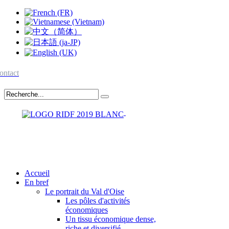
ontact
Accueil
En bref
Le portrait du Val d'Oise
Les pôles d'activités
économiques
Un tissu économique dense,
riche et diversifié