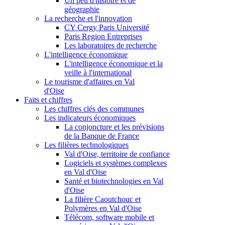
Un peu d'histoire et de
géographie
La recherche et l'innovation
CY Cergy Paris Université
Paris Region Entreprises
Les laboratoires de recherche
L'intelligence économique
L'intelligence économique et la
veille à l'international
Le tourisme d'affaires en Val
d'Oise
Faits et chiffres
Les chiffres clés des communes
Les indicateurs économiques
La conjoncture et les prévisions
de la Banque de France
Les filières technologiques
Val d'Oise, territoire de confiance
Logiciels et systèmes complexes
en Val d'Oise
Santé et biotechnologies en Val
d'Oise
La filière Caoutchouc et
Polymères en Val d'Oise
Télécom, software mobile et