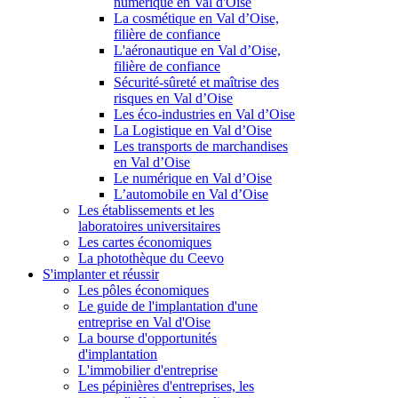
numérique en Val d'Oise
La cosmétique en Val d’Oise,
filière de confiance
L'aéronautique en Val d’Oise,
filière de confiance
Sécurité-sûreté et maîtrise des
risques en Val d’Oise
Les éco-industries en Val d’Oise
La Logistique en Val d’Oise
Les transports de marchandises
en Val d’Oise
Le numérique en Val d’Oise
L’automobile en Val d’Oise
Les établissements et les
laboratoires universitaires
Les cartes économiques
La photothèque du Ceevo
S'implanter et réussir
Les pôles économiques
Le guide de l'implantation d'une
entreprise en Val d'Oise
La bourse d'opportunités
d'implantation
L'immobilier d'entreprise
Les pépinières d'entreprises, les