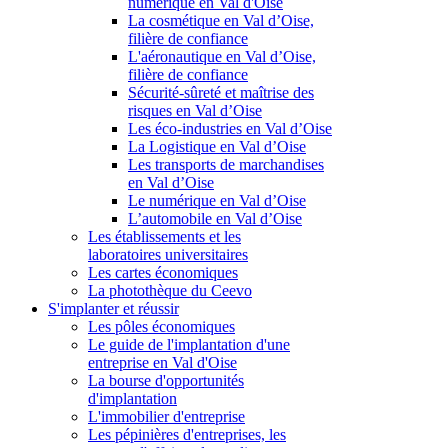
numérique en Val d'Oise
La cosmétique en Val d’Oise,
filière de confiance
L'aéronautique en Val d’Oise,
filière de confiance
Sécurité-sûreté et maîtrise des
risques en Val d’Oise
Les éco-industries en Val d’Oise
La Logistique en Val d’Oise
Les transports de marchandises
en Val d’Oise
Le numérique en Val d’Oise
L’automobile en Val d’Oise
Les établissements et les
laboratoires universitaires
Les cartes économiques
La photothèque du Ceevo
S'implanter et réussir
Les pôles économiques
Le guide de l'implantation d'une
entreprise en Val d'Oise
La bourse d'opportunités
d'implantation
L'immobilier d'entreprise
Les pépinières d'entreprises, les