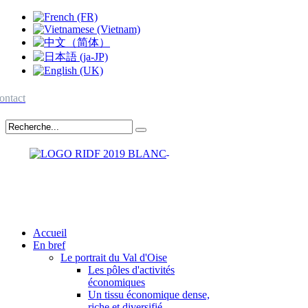
ontact
Accueil
En bref
Le portrait du Val d'Oise
Les pôles d'activités
économiques
Un tissu économique dense,
riche et diversifié