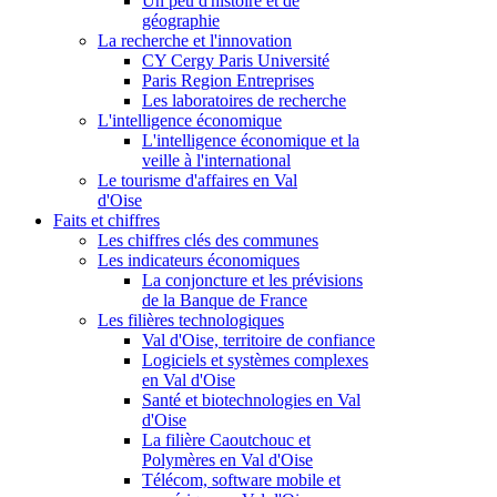
Un peu d'histoire et de
géographie
La recherche et l'innovation
CY Cergy Paris Université
Paris Region Entreprises
Les laboratoires de recherche
L'intelligence économique
L'intelligence économique et la
veille à l'international
Le tourisme d'affaires en Val
d'Oise
Faits et chiffres
Les chiffres clés des communes
Les indicateurs économiques
La conjoncture et les prévisions
de la Banque de France
Les filières technologiques
Val d'Oise, territoire de confiance
Logiciels et systèmes complexes
en Val d'Oise
Santé et biotechnologies en Val
d'Oise
La filière Caoutchouc et
Polymères en Val d'Oise
Télécom, software mobile et