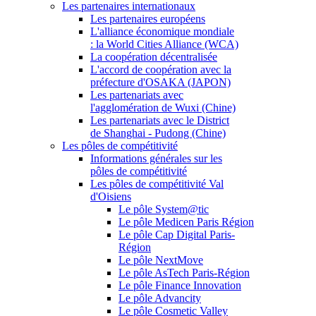
Les partenaires internationaux
Les partenaires européens
L'alliance économique mondiale
: la World Cities Alliance (WCA)
La coopération décentralisée
L'accord de coopération avec la
préfecture d'OSAKA (JAPON)
Les partenariats avec
l'agglomération de Wuxi (Chine)
Les partenariats avec le District
de Shanghai - Pudong (Chine)
Les pôles de compétitivité
Informations générales sur les
pôles de compétitivité
Les pôles de compétitivité Val
d'Oisiens
Le pôle System@tic
Le pôle Medicen Paris Région
Le pôle Cap Digital Paris-
Région
Le pôle NextMove
Le pôle AsTech Paris-Région
Le pôle Finance Innovation
Le pôle Advancity
Le pôle Cosmetic Valley