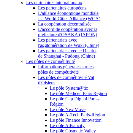
Les partenaires internationaux
Les partenaires européens
L'alliance économique mondiale
: la World Cities Alliance (WCA)
La coopération décentralisée
L'accord de coopération avec la
préfecture d'OSAKA (JAPON)
Les partenariats avec
l'agglomération de Wuxi (Chine)
Les partenariats avec le District
de Shanghai - Pudong (Chine)
Les pôles de compétitivité
Informations générales sur les
pôles de compétitivité
Les pôles de compétitivité Val
d'Oisiens
Le pôle System@tic
Le pôle Medicen Paris Région
Le pôle Cap Digital Paris-
Région
Le pôle NextMove
Le pôle AsTech Paris-Région
Le pôle Finance Innovation
Le pôle Advancity
Le pôle Cosmetic Valley