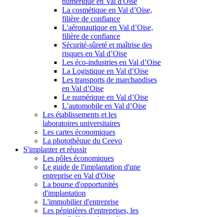
numérique en Val d'Oise
La cosmétique en Val d’Oise,
filière de confiance
L'aéronautique en Val d’Oise,
filière de confiance
Sécurité-sûreté et maîtrise des
risques en Val d’Oise
Les éco-industries en Val d’Oise
La Logistique en Val d’Oise
Les transports de marchandises
en Val d’Oise
Le numérique en Val d’Oise
L’automobile en Val d’Oise
Les établissements et les
laboratoires universitaires
Les cartes économiques
La photothèque du Ceevo
S'implanter et réussir
Les pôles économiques
Le guide de l'implantation d'une
entreprise en Val d'Oise
La bourse d'opportunités
d'implantation
L'immobilier d'entreprise
Les pépinières d'entreprises, les