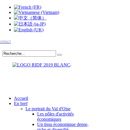
ontact
Accueil
En bref
Le portrait du Val d'Oise
Les pôles d'activités
économiques
Un tissu économique dense,
riche et diversifié