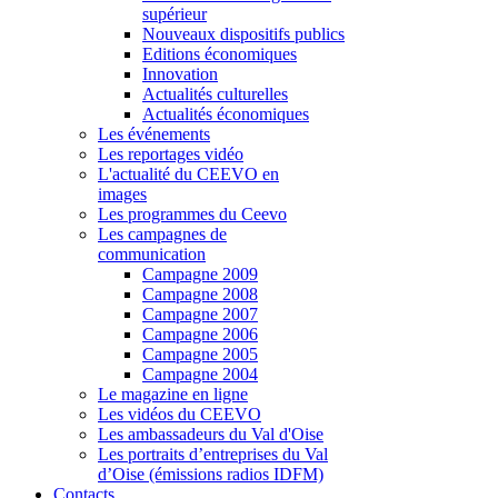
supérieur
Nouveaux dispositifs publics
Editions économiques
Innovation
Actualités culturelles
Actualités économiques
Les événements
Les reportages vidéo
L'actualité du CEEVO en
images
Les programmes du Ceevo
Les campagnes de
communication
Campagne 2009
Campagne 2008
Campagne 2007
Campagne 2006
Campagne 2005
Campagne 2004
Le magazine en ligne
Les vidéos du CEEVO
Les ambassadeurs du Val d'Oise
Les portraits d’entreprises du Val
d’Oise (émissions radios IDFM)
Contacts