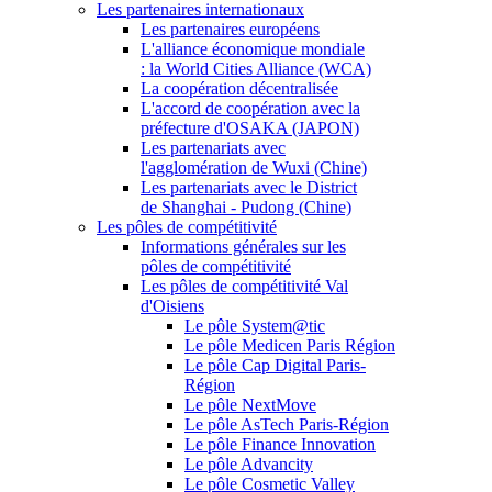
Les partenaires internationaux
Les partenaires européens
L'alliance économique mondiale
: la World Cities Alliance (WCA)
La coopération décentralisée
L'accord de coopération avec la
préfecture d'OSAKA (JAPON)
Les partenariats avec
l'agglomération de Wuxi (Chine)
Les partenariats avec le District
de Shanghai - Pudong (Chine)
Les pôles de compétitivité
Informations générales sur les
pôles de compétitivité
Les pôles de compétitivité Val
d'Oisiens
Le pôle System@tic
Le pôle Medicen Paris Région
Le pôle Cap Digital Paris-
Région
Le pôle NextMove
Le pôle AsTech Paris-Région
Le pôle Finance Innovation
Le pôle Advancity
Le pôle Cosmetic Valley