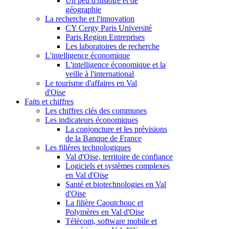
Un peu d'histoire et de
géographie
La recherche et l'innovation
CY Cergy Paris Université
Paris Region Entreprises
Les laboratoires de recherche
L'intelligence économique
L'intelligence économique et la
veille à l'international
Le tourisme d'affaires en Val
d'Oise
Faits et chiffres
Les chiffres clés des communes
Les indicateurs économiques
La conjoncture et les prévisions
de la Banque de France
Les filières technologiques
Val d'Oise, territoire de confiance
Logiciels et systèmes complexes
en Val d'Oise
Santé et biotechnologies en Val
d'Oise
La filière Caoutchouc et
Polymères en Val d'Oise
Télécom, software mobile et