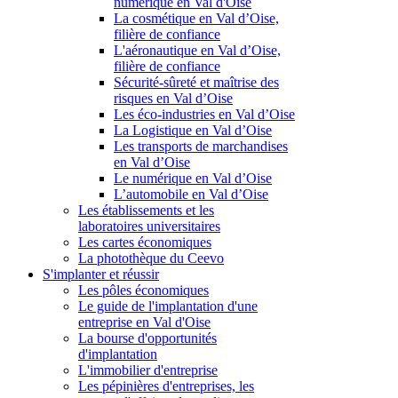
numérique en Val d'Oise
La cosmétique en Val d’Oise,
filière de confiance
L'aéronautique en Val d’Oise,
filière de confiance
Sécurité-sûreté et maîtrise des
risques en Val d’Oise
Les éco-industries en Val d’Oise
La Logistique en Val d’Oise
Les transports de marchandises
en Val d’Oise
Le numérique en Val d’Oise
L’automobile en Val d’Oise
Les établissements et les
laboratoires universitaires
Les cartes économiques
La photothèque du Ceevo
S'implanter et réussir
Les pôles économiques
Le guide de l'implantation d'une
entreprise en Val d'Oise
La bourse d'opportunités
d'implantation
L'immobilier d'entreprise
Les pépinières d'entreprises, les