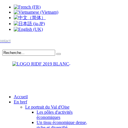
ontact
Accueil
En bref
Le portrait du Val d'Oise
Les pôles d'activités
économiques
Un tissu économique dense,
riche et diversifié