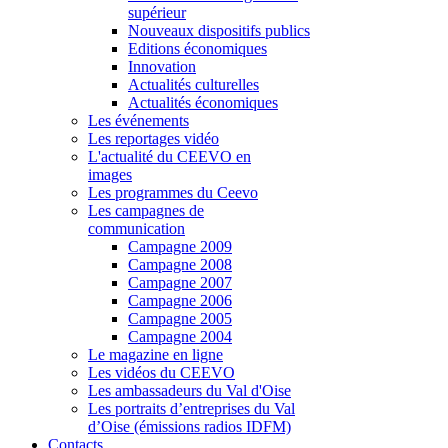
supérieur
Nouveaux dispositifs publics
Editions économiques
Innovation
Actualités culturelles
Actualités économiques
Les événements
Les reportages vidéo
L'actualité du CEEVO en
images
Les programmes du Ceevo
Les campagnes de
communication
Campagne 2009
Campagne 2008
Campagne 2007
Campagne 2006
Campagne 2005
Campagne 2004
Le magazine en ligne
Les vidéos du CEEVO
Les ambassadeurs du Val d'Oise
Les portraits d’entreprises du Val
d’Oise (émissions radios IDFM)
Contacts