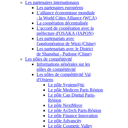
Les partenaires internationaux
Les partenaires européens
L'alliance économique mondiale
: la World Cities Alliance (WCA)
La coopération décentralisée
L'accord de coopération avec la
préfecture d'OSAKA (JAPON)
Les partenariats avec
l'agglomération de Wuxi (Chine)
Les partenariats avec le District
de Shanghai - Pudong (Chine)
Les pôles de compétitivité
Informations générales sur les
pôles de compétitivité
Les pôles de compétitivité Val
d'Oisiens
Le pôle System@tic
Le pôle Medicen Paris Région
Le pôle Cap Digital Paris-
Région
Le pôle NextMove
Le pôle AsTech Paris-Région
Le pôle Finance Innovation
Le pôle Advancity
Le pôle Cosmetic Valley