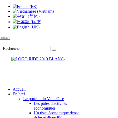
ontact
Accueil
En bref
Le portrait du Val d'Oise
Les pôles d'activités
économiques
Un tissu économique dense,
riche et diversifié