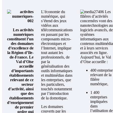
L’économie du
Les
numérique, qui
filières d’activités
s’étend des jeux
concernées vont des
vidéos aux
nanotechnologies a
Les activités
télécommunications
logiciels avancés, de
numériques
en passant par les
systèmes
constituent l’un
composants micro-
informatiques aux
des domaines
électroniques et
contenus multimédia
d’excellence de
l’Internet, implique
et à leurs services
la Région d’Ile-
tout autant les
associés en ligne.
de-France. Le
professionnels, de
Aujourd’hui, le Val
Val d’Oise
par la
d’Oise accueille :
accueille
généralisation des
400 entreprise
d’importants
outils informatiques
relevant de la
établissements
et multimédias dans
filière
relevant de ce
les entreprises, que
numérique,
secteur
les particuliers,
d’activité, ainsi
touchés notamment
1 400
que des
par l’introduction
entreprises
établissements
de la domotique.
impliquées
d’enseignement
dans
Les domaines
de premier
l’utilisation de
couverts par les
ordre qui