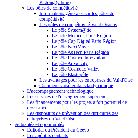
Pudong (Chine)
Les pôles de compétitivité
Informations générales sur les pôles de
compétitivité
Les pôles de compétitivité Val d'Oisiens
Le pôle System@tic
Le pôle Medicen Paris Région
Le pôle Cap Digital Paris-Région
Le pôle NextMove
Le pôle AsTech Paris-Région
Le pôle Finance Innovation
Le pôle Advancity
Le pôle Cosmetic Valley
Le pôle Elastopôle
Les avantages pour les entreprises du Val d'Oise
Comment s'insérer dans la dynamique
L'accompagnement technologique
Les services de l'enseignement supérieur
Les financements pour les projets à fort potentiel de
croissance
Les dispositifs de prévention des difficultés des
entreprises du Val d'Oise
Actualités et opportunités
Editorial du Président du Ceevo
Les apéritifs contacts