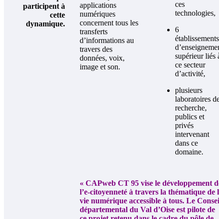
ces
applications
participent à
technologies,
numériques
cette
concernent tous les
dynamique.
6
transferts
établissements
d’informations au
d’enseigneme
travers des
supérieur liés 
données, voix,
ce secteur
image et son.
d’activité,
plusieurs
laboratoires d
recherche,
publics et
privés
intervenant
dans ce
domaine.
« CAPweb CT 95 vise le développement d
l’e-citoyenneté à travers la thématique de 
vie numérique accessible à tous. Le Consei
départemental du Val d’Oise est pilote de
ce projet retenu dans le cadre du pôle de