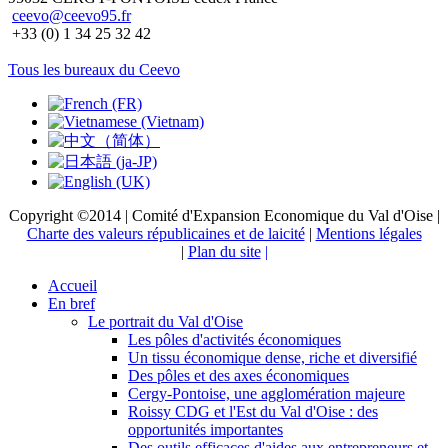
ceevo@ceevo95.fr
+33 (0) 1 34 25 32 42
Tous les bureaux du Ceevo
Copyright ©2014 | Comité d'Expansion Economique du Val d'Oise |
Charte des valeurs républicaines et de laicité
|
Mentions légales
|
Plan du site
|
Accueil
En bref
Le portrait du Val d'Oise
Les pôles d'activités économiques
Un tissu économique dense, riche et diversifié
Des pôles et des axes économiques
Cergy-Pontoise, une agglomération majeure
Roissy CDG et l'Est du Val d'Oise : des
opportunités importantes
Des outils efficaces d'aides aux entrepreneurs et