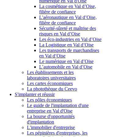
numérique en Val d'Oise
La cosmétique en Val d’Oise,
filière de confiance
L'aéronautique en Val d’Oise,
filière de confiance
Sécurité-sûreté et maîtrise des
risques en Val d’Oise
Les éco-industries en Val d’Oise
La Logistique en Val d’Oise
Les transports de marchandises
en Val d’Oise
Le numérique en Val d’Oise
L’automobile en Val d’Oise
Les établissements et les
laboratoires universitaires
Les cartes économiques
La photothèque du Ceevo
S'implanter et réussir
Les pôles économiques
Le guide de l'implantation d'une
entreprise en Val d'Oise
La bourse d'opportunités
d'implantation
L'immobilier d'entreprise
Les pépinières d'entreprises, les