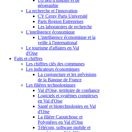
Un peu d'histoire et de
géographie
La recherche et l'innovation
CY Cergy Paris Université
Paris Region Entreprises
Les laboratoires de recherche
L'intelligence économique
L'intelligence économique et la
veille à l'international
Le tourisme d'affaires en Val
d'Oise
Faits et chiffres
Les chiffres clés des communes
Les indicateurs économiques
La conjoncture et les prévisions
de la Banque de France
Les filières technologiques
Val d'Oise, territoire de confiance
Logiciels et systèmes complexes
en Val d'Oise
Santé et biotechnologies en Val
d'Oise
La filière Caoutchouc et
Polymères en Val d'Oise
Télécom, software mobile et