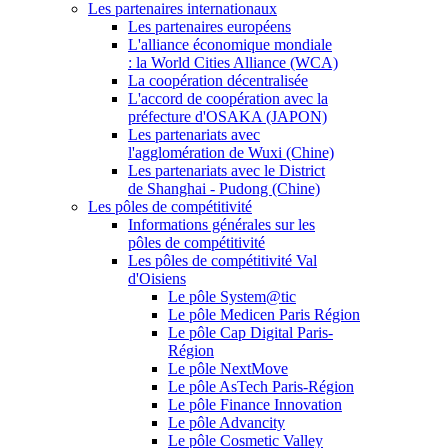
Les partenaires internationaux
Les partenaires européens
L'alliance économique mondiale
: la World Cities Alliance (WCA)
La coopération décentralisée
L'accord de coopération avec la
préfecture d'OSAKA (JAPON)
Les partenariats avec
l'agglomération de Wuxi (Chine)
Les partenariats avec le District
de Shanghai - Pudong (Chine)
Les pôles de compétitivité
Informations générales sur les
pôles de compétitivité
Les pôles de compétitivité Val
d'Oisiens
Le pôle System@tic
Le pôle Medicen Paris Région
Le pôle Cap Digital Paris-
Région
Le pôle NextMove
Le pôle AsTech Paris-Région
Le pôle Finance Innovation
Le pôle Advancity
Le pôle Cosmetic Valley