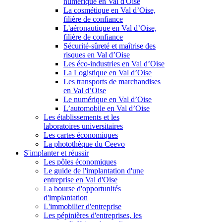
numérique en Val d'Oise
La cosmétique en Val d’Oise,
filière de confiance
L'aéronautique en Val d’Oise,
filière de confiance
Sécurité-sûreté et maîtrise des
risques en Val d’Oise
Les éco-industries en Val d’Oise
La Logistique en Val d’Oise
Les transports de marchandises
en Val d’Oise
Le numérique en Val d’Oise
L’automobile en Val d’Oise
Les établissements et les
laboratoires universitaires
Les cartes économiques
La photothèque du Ceevo
S'implanter et réussir
Les pôles économiques
Le guide de l'implantation d'une
entreprise en Val d'Oise
La bourse d'opportunités
d'implantation
L'immobilier d'entreprise
Les pépinières d'entreprises, les