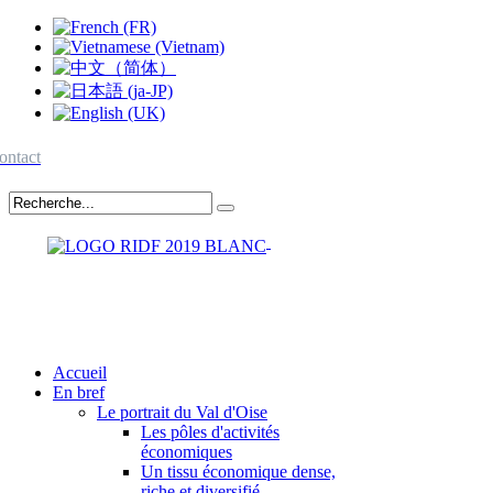
ontact
Accueil
En bref
Le portrait du Val d'Oise
Les pôles d'activités
économiques
Un tissu économique dense,
riche et diversifié