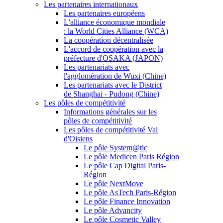
Les partenaires internationaux
Les partenaires européens
L'alliance économique mondiale
: la World Cities Alliance (WCA)
La coopération décentralisée
L'accord de coopération avec la
préfecture d'OSAKA (JAPON)
Les partenariats avec
l'agglomération de Wuxi (Chine)
Les partenariats avec le District
de Shanghai - Pudong (Chine)
Les pôles de compétitivité
Informations générales sur les
pôles de compétitivité
Les pôles de compétitivité Val
d'Oisiens
Le pôle System@tic
Le pôle Medicen Paris Région
Le pôle Cap Digital Paris-
Région
Le pôle NextMove
Le pôle AsTech Paris-Région
Le pôle Finance Innovation
Le pôle Advancity
Le pôle Cosmetic Valley