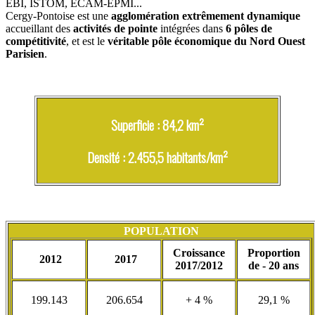
EBI, ISTOM, ECAM-EPMI...
Cergy-Pontoise est une
agglomération extrêmement dynamique
accueillant des
activités de pointe
intégrées dans
6 pôles de
compétitivité
, et est le
véritable pôle économique du Nord Ouest
Parisien
.
Superficie : 84,2 km²
Densité : 2.455,5 habitants/km²
POPULATION
Croissance
Proportion
2012
2017
2017/2012
de - 20 ans
199.143
206.654
+ 4 %
29,1 %