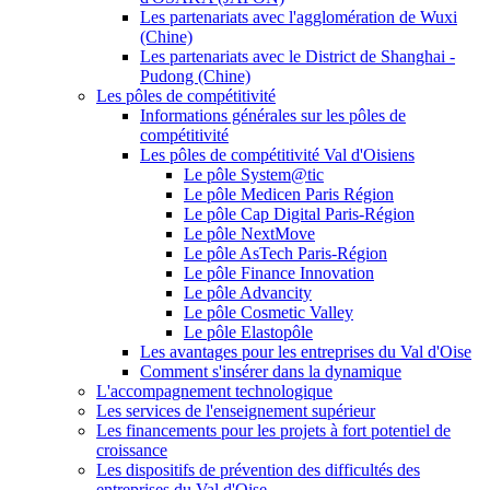
Les partenariats avec l'agglomération de Wuxi
(Chine)
Les partenariats avec le District de Shanghai -
Pudong (Chine)
Les pôles de compétitivité
Informations générales sur les pôles de
compétitivité
Les pôles de compétitivité Val d'Oisiens
Le pôle System@tic
Le pôle Medicen Paris Région
Le pôle Cap Digital Paris-Région
Le pôle NextMove
Le pôle AsTech Paris-Région
Le pôle Finance Innovation
Le pôle Advancity
Le pôle Cosmetic Valley
Le pôle Elastopôle
Les avantages pour les entreprises du Val d'Oise
Comment s'insérer dans la dynamique
L'accompagnement technologique
Les services de l'enseignement supérieur
Les financements pour les projets à fort potentiel de
croissance
Les dispositifs de prévention des difficultés des
entreprises du Val d'Oise