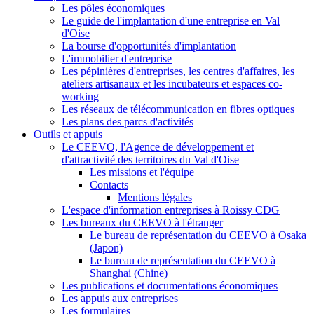
Les pôles économiques
Le guide de l'implantation d'une entreprise en Val
d'Oise
La bourse d'opportunités d'implantation
L'immobilier d'entreprise
Les pépinières d'entreprises, les centres d'affaires, les
ateliers artisanaux et les incubateurs et espaces co-
working
Les réseaux de télécommunication en fibres optiques
Les plans des parcs d'activités
Outils et appuis
Le CEEVO, l'Agence de développement et
d'attractivité des territoires du Val d'Oise
Les missions et l'équipe
Contacts
Mentions légales
L'espace d'information entreprises à Roissy CDG
Les bureaux du CEEVO à l'étranger
Le bureau de représentation du CEEVO à Osaka
(Japon)
Le bureau de représentation du CEEVO à
Shanghai (Chine)
Les publications et documentations économiques
Les appuis aux entreprises
Les formulaires