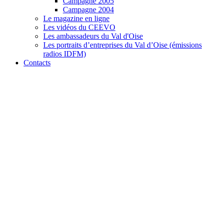
Campagne 2005
Campagne 2004
Le magazine en ligne
Les vidéos du CEEVO
Les ambassadeurs du Val d'Oise
Les portraits d’entreprises du Val d’Oise (émissions
radios IDFM)
Contacts