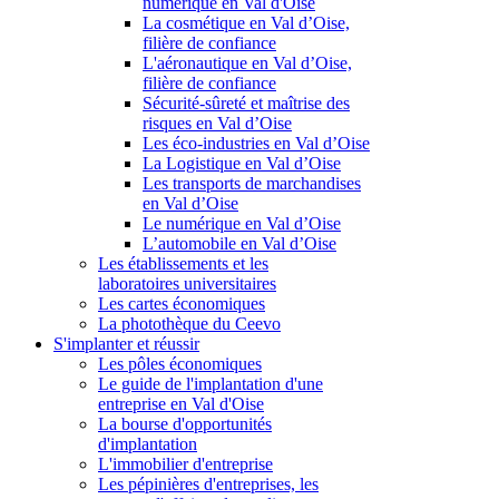
numérique en Val d'Oise
La cosmétique en Val d’Oise,
filière de confiance
L'aéronautique en Val d’Oise,
filière de confiance
Sécurité-sûreté et maîtrise des
risques en Val d’Oise
Les éco-industries en Val d’Oise
La Logistique en Val d’Oise
Les transports de marchandises
en Val d’Oise
Le numérique en Val d’Oise
L’automobile en Val d’Oise
Les établissements et les
laboratoires universitaires
Les cartes économiques
La photothèque du Ceevo
S'implanter et réussir
Les pôles économiques
Le guide de l'implantation d'une
entreprise en Val d'Oise
La bourse d'opportunités
d'implantation
L'immobilier d'entreprise
Les pépinières d'entreprises, les