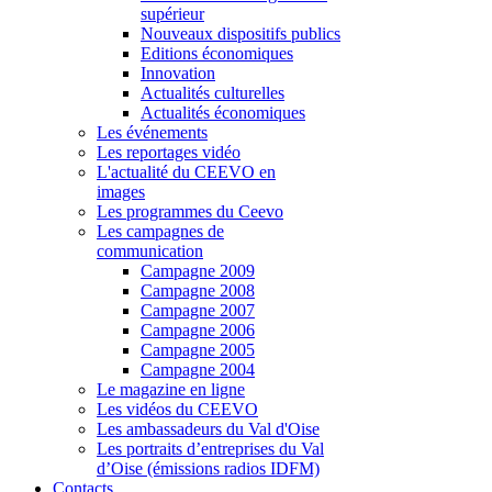
supérieur
Nouveaux dispositifs publics
Editions économiques
Innovation
Actualités culturelles
Actualités économiques
Les événements
Les reportages vidéo
L'actualité du CEEVO en
images
Les programmes du Ceevo
Les campagnes de
communication
Campagne 2009
Campagne 2008
Campagne 2007
Campagne 2006
Campagne 2005
Campagne 2004
Le magazine en ligne
Les vidéos du CEEVO
Les ambassadeurs du Val d'Oise
Les portraits d’entreprises du Val
d’Oise (émissions radios IDFM)
Contacts