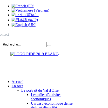
ontact
Accueil
En bref
Le portrait du Val d'Oise
Les pôles d'activités
économiques
Un tissu économique dense,
riche et diversifié