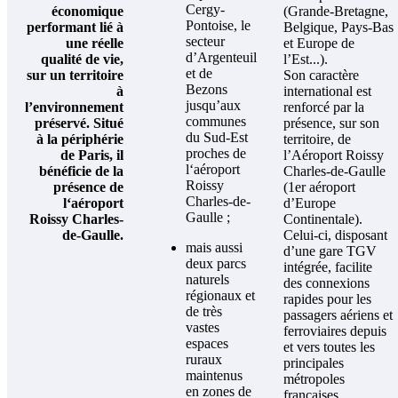
Cergy-
économique
(Grande-Bretagne,
Pontoise, le
performant lié à
Belgique, Pays-Bas
secteur
une réelle
et Europe de
d’Argenteuil
qualité de vie,
l’Est...).
et de
sur un territoire
Son caractère
Bezons
à
international est
jusqu’aux
l’environnement
renforcé par la
communes
préservé. Situé
présence, sur son
du Sud-Est
à la périphérie
territoire, de
proches de
de Paris, il
l’Aéroport Roissy
l‘aéroport
bénéficie de la
Charles-de-Gaulle
Roissy
présence de
(1er aéroport
Charles-de-
l‘aéroport
d’Europe
Gaulle ;
Roissy Charles-
Continentale).
de-Gaulle.
Celui-ci, disposant
mais aussi
d’une gare TGV
deux parcs
intégrée, facilite
naturels
des connexions
régionaux et
rapides pour les
de très
passagers aériens et
vastes
ferroviaires depuis
espaces
et vers toutes les
ruraux
principales
maintenus
métropoles
en zones de
françaises,