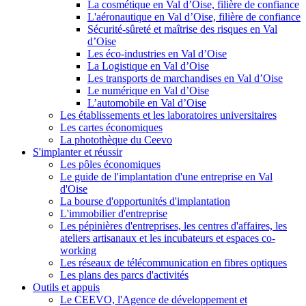
La cosmétique en Val d’Oise, filière de confiance
L'aéronautique en Val d’Oise, filière de confiance
Sécurité-sûreté et maîtrise des risques en Val
d’Oise
Les éco-industries en Val d’Oise
La Logistique en Val d’Oise
Les transports de marchandises en Val d’Oise
Le numérique en Val d’Oise
L’automobile en Val d’Oise
Les établissements et les laboratoires universitaires
Les cartes économiques
La photothèque du Ceevo
S'implanter et réussir
Les pôles économiques
Le guide de l'implantation d'une entreprise en Val
d'Oise
La bourse d'opportunités d'implantation
L'immobilier d'entreprise
Les pépinières d'entreprises, les centres d'affaires, les
ateliers artisanaux et les incubateurs et espaces co-
working
Les réseaux de télécommunication en fibres optiques
Les plans des parcs d'activités
Outils et appuis
Le CEEVO, l'Agence de développement et