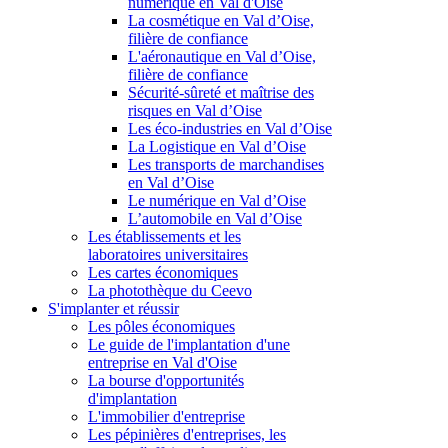
numérique en Val d'Oise
La cosmétique en Val d’Oise,
filière de confiance
L'aéronautique en Val d’Oise,
filière de confiance
Sécurité-sûreté et maîtrise des
risques en Val d’Oise
Les éco-industries en Val d’Oise
La Logistique en Val d’Oise
Les transports de marchandises
en Val d’Oise
Le numérique en Val d’Oise
L’automobile en Val d’Oise
Les établissements et les
laboratoires universitaires
Les cartes économiques
La photothèque du Ceevo
S'implanter et réussir
Les pôles économiques
Le guide de l'implantation d'une
entreprise en Val d'Oise
La bourse d'opportunités
d'implantation
L'immobilier d'entreprise
Les pépinières d'entreprises, les