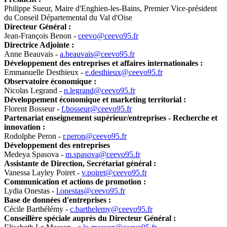
Philippe Sueur, Maire d'Enghien-les-Bains, Premier Vice-président
du Conseil Départemental du Val d'Oise
Directeur Général :
Jean-François Benon -
ceevo@ceevo95.fr
Directrice Adjointe :
Anne Beauvais -
a.beauvais@ceevo95.fr
Développement des entreprises et affaires internationales :
Emmanuelle Desthieux -
e.desthieux@ceevo95.fr
Observatoire économique :
Nicolas Legrand -
n.legrand@ceevo95.fr
Développement économique et marketing territorial :
Florent Bosseur -
f.bosseur@ceevo95.fr
Partenariat enseignement supérieur/entreprises - Recherche et
innovation :
Rodolphe Peron -
r.peron@ceevo95.fr
Développement des entreprises
Medeya Spasova -
m.spasova@ceevo95.fr
Assistante de Direction, Secrétariat général :
Vanessa Layley Poiret -
v.poiret@ceevo95.fr
Communication et actions de promotion :
Lydia Onestas -
l.onestas@ceevo95.fr
Base de données d'entreprises :
Cécile Barthélémy -
c.barthelemy@ceevo95.fr
Conseillère spéciale auprès du Directeur Général :