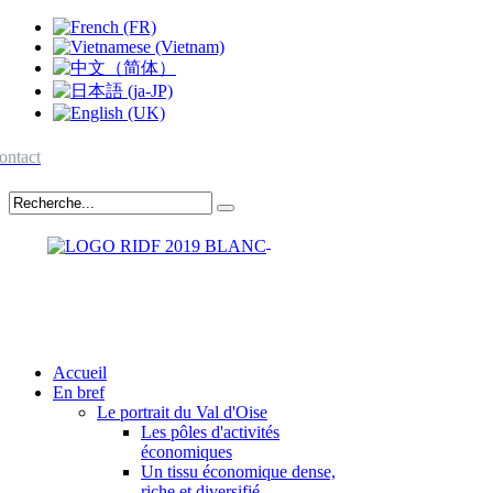
ontact
Accueil
En bref
Le portrait du Val d'Oise
Les pôles d'activités
économiques
Un tissu économique dense,
riche et diversifié