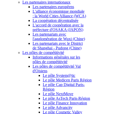
Les partenaires internationaux
Les partenaires européens
L'alliance économique mondiale
: la World Cities Alliance (WCA)
La coopération décentralisée
L'accord de coopération avec la
préfecture d'OSAKA (JAPON)
Les partenariats avec
l'agglomération de Wuxi (Chine)
Les partenariats avec le District
de Shanghai - Pudong (Chine)
Les pôles de compétitivité
Informations générales sur les
pôles de compétitivité
Les pôles de compétitivité Val
d'Oisiens
Le pôle System@tic
Le pôle Medicen Paris Région
Le pôle Cap Digital Paris-
Région
Le pôle NextMove
Le pôle AsTech Paris-Région
Le pôle Finance Innovation
Le pôle Advancity
Le pôle Cosmetic Valley