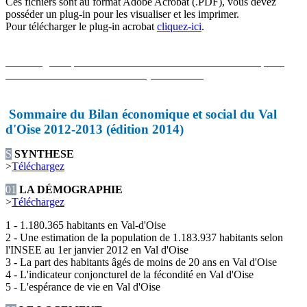
Ces fichiers sont au format Adobe Acrobat (.PDF), vous devez
posséder un plug-in pour les visualiser et les imprimer.
Pour télécharger le plug-in acrobat
cliquez-ici
.
Téléchargez la présentation PowerPoint du Bilan Économique et
Social du Val-d'Oise 2012-2013 (édition 2014)
Sommaire du Bilan économique et social du Val
d'Oise 2012-2013 (édition 2014)
S
SYNTHESE
>
Téléchargez
01
LA DÉMOGRAPHIE
>
Téléchargez
1 - 1.180.365 habitants en Val-d'Oise
2 - Une estimation de la population de 1.183.937 habitants selon
l'INSEE au 1er janvier 2012 en Val d'Oise
3 - La part des habitants âgés de moins de 20 ans en Val d'Oise
4 - L'indicateur conjoncturel de la fécondité en Val d'Oise
5 - L'espérance de vie en Val d'Oise