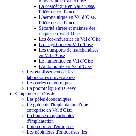
numérique en Val d'Oise
La cosmétique en Val d’Oise,
filière de confiance
L'aéronautique en Val d’Oise,
filière de confiance
Sécurité-sûreté et maîtrise des
risques en Val d’Oise
Les éco-industries en Val d’Oise
La Logistique en Val d’Oise
Les transports de marchandises
en Val d’Oise
Le numérique en Val d’Oise
L’automobile en Val d’Oise
Les établissements et les
laboratoires universitaires
Les cartes économiques
La photothèque du Ceevo
S'implanter et réussir
Les pôles économiques
Le guide de l'implantation d'une
entreprise en Val d'Oise
La bourse d'opportunités
d'implantation
L'immobilier d'entreprise
Les pépinières d'entreprises, les