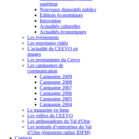
supérieur
Nouveaux dispositifs publics
Editions économiques
Innovation
Actualités culturelles
Actualités économiques
Les événements
Les reportages vidéo
L'actualité du CEEVO en
images
Les programmes du Ceevo
Les campagnes de
communication
Campagne 2009
Campagne 2008
Campagne 2007
Campagne 2006
Campagne 2005
Campagne 2004
Le magazine en ligne
Les vidéos du CEEVO
Les ambassadeurs du Val d'Oise
Les portraits d’entreprises du Val
d’Oise (émissions radios IDFM)
Contacts