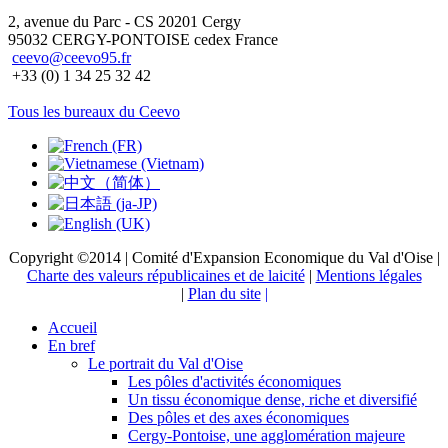
2, avenue du Parc - CS 20201 Cergy
95032 CERGY-PONTOISE cedex France
ceevo@ceevo95.fr
+33 (0) 1 34 25 32 42
Tous les bureaux du Ceevo
Copyright ©2014 | Comité d'Expansion Economique du Val d'Oise |
Charte des valeurs républicaines et de laicité
|
Mentions légales
|
Plan du site
|
Accueil
En bref
Le portrait du Val d'Oise
Les pôles d'activités économiques
Un tissu économique dense, riche et diversifié
Des pôles et des axes économiques
Cergy-Pontoise, une agglomération majeure