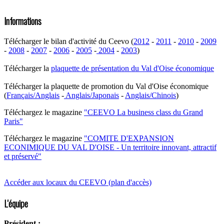
Informations
Télécharger le bilan d'activité du Ceevo (
2012
-
2011
-
2010
-
2009
-
2008
-
2007
-
2006
-
2005
-
2004
-
2003
)
Télécharger la
plaquette de présentation du Val d'Oise économique
Télécharger la plaquette de promotion du Val d'Oise économique
(
Français/Anglais
-
Anglais/Japonais
-
Anglais/Chinois
)
Téléchargez le magazine
"CEEVO La business class du Grand
Paris"
Téléchargez le magazine
"COMITE D'EXPANSION
ECONIMIQUE DU VAL D'OISE - Un territoire innovant, attractif
et préservé"
Accéder aux locaux du CEEVO (plan d'accès)
L'équipe
Président :