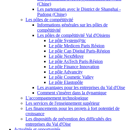
(Chine)
Les partenariats avec le District de Shanghai -
Pudong (Chine)
Les pôles de compétitivité
Informations générales sur les pôles de
compétitivité
Les pôles de compétitivité Val d'Oisiens
Le pôle System@tic
Le pôle Medicen Paris Région
Le pôle Cap Digital Paris-Région
Le pôle NextMove
Le pôle AsTech Paris-Région
Le pôle Finance Innovation
Le pôle Advancity
Le pôle Cosmetic Valley
Le pôle Elastopôle
Les avantages pour les entreprises du Val d'Oise
Comment s'insérer dans la dynamique
L'accompagnement technologique
Les services de l'enseignement supérieur
Les financements pour les projets à fort potentiel de
croissance
Les dispositifs de prévention des difficultés des
entreprises du Val d'Oise
Actualités et opportunités