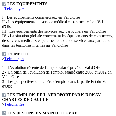
18
LES ÉQUIPEMENTS
>
Téléchargez
I - Les équipements commerciaux en Val d'Oise
II - Les équipements du service médical et paramédical en Val
d'Oise
III - Les équipements des services aux particuliers en Val d'Oise
IV - La situation globale concernant les équipements de commerces,
de services médicaux et paramédicaux et de services aux particuliers
dans les territoires internes au Val d'Oise
18
L'EMPLOI
>
Téléchargez
1 - L'évolution récente de l'emploi salarié privé en Val d'Oise
2 - Un bilan de l'évolution de l'emploi salarié entre 2008 et 2012 en
Val d'Oise
3 - Les perspectives en matière d'emploi dans la partie Est du Val
d'Oise
18
LES EMPLOIS DE L'AÉROPORT PARIS ROISSY
CHARLES DE GAULLE
>
Téléchargez
19
LES BESOINS EN MAIN D'OEUVRE