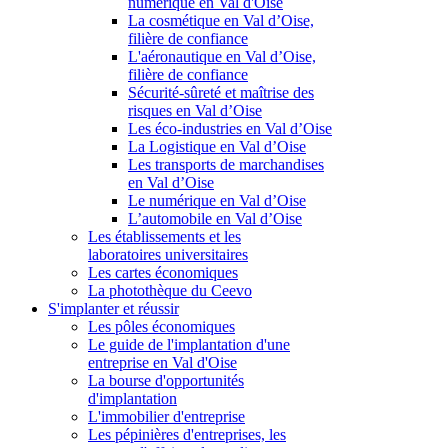
numérique en Val d'Oise
La cosmétique en Val d’Oise,
filière de confiance
L'aéronautique en Val d’Oise,
filière de confiance
Sécurité-sûreté et maîtrise des
risques en Val d’Oise
Les éco-industries en Val d’Oise
La Logistique en Val d’Oise
Les transports de marchandises
en Val d’Oise
Le numérique en Val d’Oise
L’automobile en Val d’Oise
Les établissements et les
laboratoires universitaires
Les cartes économiques
La photothèque du Ceevo
S'implanter et réussir
Les pôles économiques
Le guide de l'implantation d'une
entreprise en Val d'Oise
La bourse d'opportunités
d'implantation
L'immobilier d'entreprise
Les pépinières d'entreprises, les