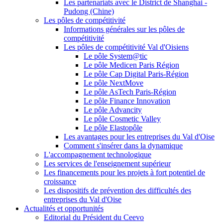
Les partenariats avec le District de Shanghai -
Pudong (Chine)
Les pôles de compétitivité
Informations générales sur les pôles de
compétitivité
Les pôles de compétitivité Val d'Oisiens
Le pôle System@tic
Le pôle Medicen Paris Région
Le pôle Cap Digital Paris-Région
Le pôle NextMove
Le pôle AsTech Paris-Région
Le pôle Finance Innovation
Le pôle Advancity
Le pôle Cosmetic Valley
Le pôle Elastopôle
Les avantages pour les entreprises du Val d'Oise
Comment s'insérer dans la dynamique
L'accompagnement technologique
Les services de l'enseignement supérieur
Les financements pour les projets à fort potentiel de
croissance
Les dispositifs de prévention des difficultés des
entreprises du Val d'Oise
Actualités et opportunités
Editorial du Président du Ceevo