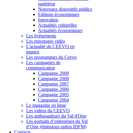
supérieur
Nouveaux dispositifs publics
Editions économiques
Innovation
Actualités culturelles
Actualités économiques
Les événements
Les reportages vidéo
L'actualité du CEEVO en
images
Les programmes du Ceevo
Les campagnes de
communication
Campagne 2009
Campagne 2008
Campagne 2007
Campagne 2006
Campagne 2005
Campagne 2004
Le magazine en ligne
Les vidéos du CEEVO
Les ambassadeurs du Val d'Oise
Les portraits d’entreprises du Val
d’Oise (émissions radios IDFM)
Contacts