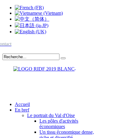
ontact
Accueil
En bref
Le portrait du Val d'Oise
Les pôles d'activités
économiques
Un tissu économique dense,
riche et diversifié