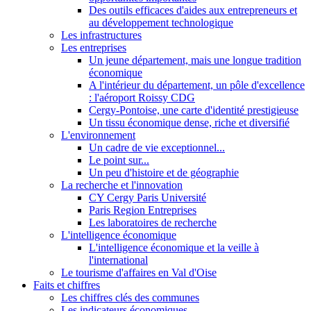
Des outils efficaces d'aides aux entrepreneurs et
au développement technologique
Les infrastructures
Les entreprises
Un jeune département, mais une longue tradition
économique
A l'intérieur du département, un pôle d'excellence
: l'aéroport Roissy CDG
Cergy-Pontoise, une carte d'identité prestigieuse
Un tissu économique dense, riche et diversifié
L'environnement
Un cadre de vie exceptionnel...
Le point sur...
Un peu d'histoire et de géographie
La recherche et l'innovation
CY Cergy Paris Université
Paris Region Entreprises
Les laboratoires de recherche
L'intelligence économique
L'intelligence économique et la veille à
l'international
Le tourisme d'affaires en Val d'Oise
Faits et chiffres
Les chiffres clés des communes
Les indicateurs économiques