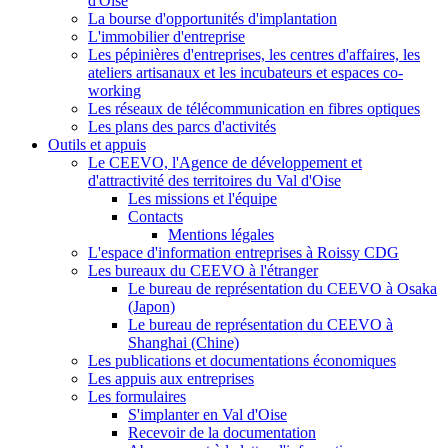
d'Oise
La bourse d'opportunités d'implantation
L'immobilier d'entreprise
Les pépinières d'entreprises, les centres d'affaires, les
ateliers artisanaux et les incubateurs et espaces co-
working
Les réseaux de télécommunication en fibres optiques
Les plans des parcs d'activités
Outils et appuis
Le CEEVO, l'Agence de développement et
d'attractivité des territoires du Val d'Oise
Les missions et l'équipe
Contacts
Mentions légales
L'espace d'information entreprises à Roissy CDG
Les bureaux du CEEVO à l'étranger
Le bureau de représentation du CEEVO à Osaka
(Japon)
Le bureau de représentation du CEEVO à
Shanghai (Chine)
Les publications et documentations économiques
Les appuis aux entreprises
Les formulaires
S'implanter en Val d'Oise
Recevoir de la documentation