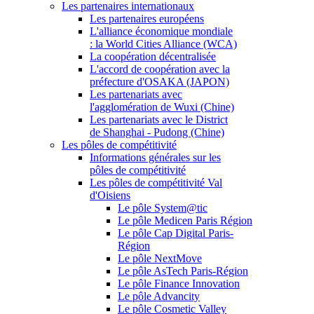
Les partenaires internationaux
Les partenaires européens
L'alliance économique mondiale
: la World Cities Alliance (WCA)
La coopération décentralisée
L'accord de coopération avec la
préfecture d'OSAKA (JAPON)
Les partenariats avec
l'agglomération de Wuxi (Chine)
Les partenariats avec le District
de Shanghai - Pudong (Chine)
Les pôles de compétitivité
Informations générales sur les
pôles de compétitivité
Les pôles de compétitivité Val
d'Oisiens
Le pôle System@tic
Le pôle Medicen Paris Région
Le pôle Cap Digital Paris-
Région
Le pôle NextMove
Le pôle AsTech Paris-Région
Le pôle Finance Innovation
Le pôle Advancity
Le pôle Cosmetic Valley