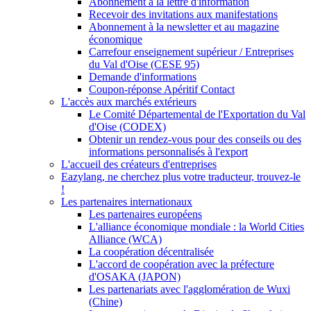
Abonnement à la lettre d'information
Recevoir des invitations aux manifestations
Abonnement à la newsletter et au magazine
économique
Carrefour enseignement supérieur / Entreprises
du Val d'Oise (CESE 95)
Demande d'informations
Coupon-réponse Apéritif Contact
L'accès aux marchés extérieurs
Le Comité Départemental de l'Exportation du Val
d'Oise (CODEX)
Obtenir un rendez-vous pour des conseils ou des
informations personnalisés à l'export
L'accueil des créateurs d'entreprises
Eazylang, ne cherchez plus votre traducteur, trouvez-le
!
Les partenaires internationaux
Les partenaires européens
L'alliance économique mondiale : la World Cities
Alliance (WCA)
La coopération décentralisée
L'accord de coopération avec la préfecture
d'OSAKA (JAPON)
Les partenariats avec l'agglomération de Wuxi
(Chine)