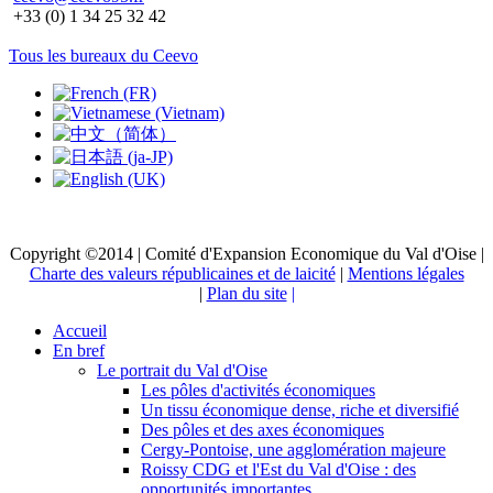
+33 (0) 1 34 25 32 42
Tous les bureaux du Ceevo
Copyright ©2014 | Comité d'Expansion Economique du Val d'Oise |
Charte des valeurs républicaines et de laicité
|
Mentions légales
|
Plan du site
|
Accueil
En bref
Le portrait du Val d'Oise
Les pôles d'activités économiques
Un tissu économique dense, riche et diversifié
Des pôles et des axes économiques
Cergy-Pontoise, une agglomération majeure
Roissy CDG et l'Est du Val d'Oise : des
opportunités importantes