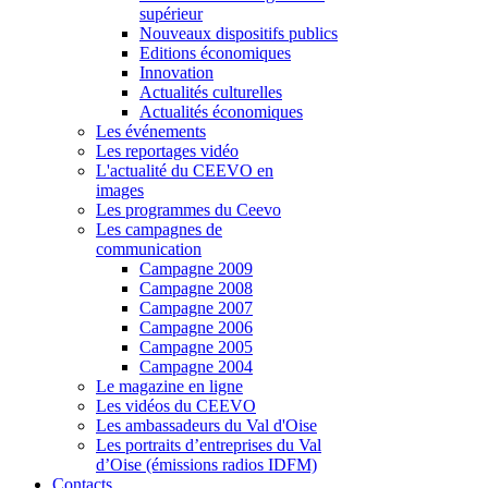
supérieur
Nouveaux dispositifs publics
Editions économiques
Innovation
Actualités culturelles
Actualités économiques
Les événements
Les reportages vidéo
L'actualité du CEEVO en
images
Les programmes du Ceevo
Les campagnes de
communication
Campagne 2009
Campagne 2008
Campagne 2007
Campagne 2006
Campagne 2005
Campagne 2004
Le magazine en ligne
Les vidéos du CEEVO
Les ambassadeurs du Val d'Oise
Les portraits d’entreprises du Val
d’Oise (émissions radios IDFM)
Contacts