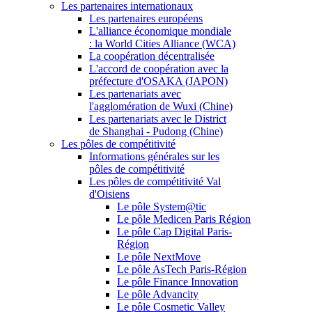
Les partenaires internationaux
Les partenaires européens
L'alliance économique mondiale
: la World Cities Alliance (WCA)
La coopération décentralisée
L'accord de coopération avec la
préfecture d'OSAKA (JAPON)
Les partenariats avec
l'agglomération de Wuxi (Chine)
Les partenariats avec le District
de Shanghai - Pudong (Chine)
Les pôles de compétitivité
Informations générales sur les
pôles de compétitivité
Les pôles de compétitivité Val
d'Oisiens
Le pôle System@tic
Le pôle Medicen Paris Région
Le pôle Cap Digital Paris-
Région
Le pôle NextMove
Le pôle AsTech Paris-Région
Le pôle Finance Innovation
Le pôle Advancity
Le pôle Cosmetic Valley