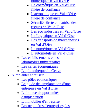
numérique en Val d'Oise
La cosmétique en Val d’Oise,
filière de confiance
L'aéronautique en Val d’Oise,
filière de confiance
Sécurité-sûreté et maîtrise des
risques en Val d’Oise
Les éco-industries en Val d’Oise
La Logistique en Val d’Oise
Les transports de marchandises
en Val d’Oise
Le numérique en Val d’Oise
L’automobile en Val d’Oise
Les établissements et les
laboratoires universitaires
Les cartes économiques
La photothèque du Ceevo
S'implanter et réussir
Les pôles économiques
Le guide de l'implantation d'une
entreprise en Val d'Oise
La bourse d'opportunités
d'implantation
L'immobilier d'entreprise
Les pépinières d'entreprises, les