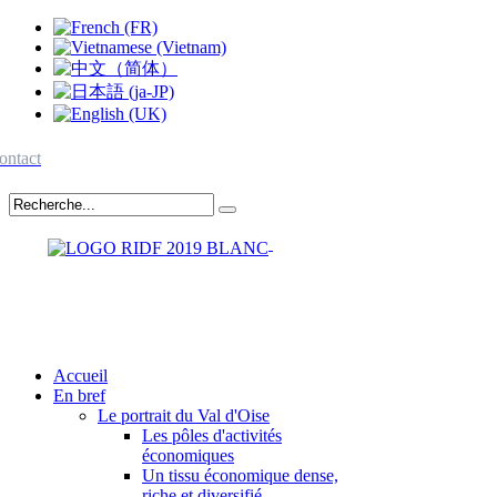
ontact
Accueil
En bref
Le portrait du Val d'Oise
Les pôles d'activités
économiques
Un tissu économique dense,
riche et diversifié