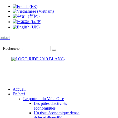
ontact
Accueil
En bref
Le portrait du Val d'Oise
Les pôles d'activités
économiques
Un tissu économique dense,
riche et diversifié