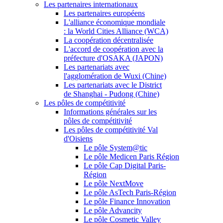
Les partenaires internationaux
Les partenaires européens
L'alliance économique mondiale
: la World Cities Alliance (WCA)
La coopération décentralisée
L'accord de coopération avec la
préfecture d'OSAKA (JAPON)
Les partenariats avec
l'agglomération de Wuxi (Chine)
Les partenariats avec le District
de Shanghai - Pudong (Chine)
Les pôles de compétitivité
Informations générales sur les
pôles de compétitivité
Les pôles de compétitivité Val
d'Oisiens
Le pôle System@tic
Le pôle Medicen Paris Région
Le pôle Cap Digital Paris-
Région
Le pôle NextMove
Le pôle AsTech Paris-Région
Le pôle Finance Innovation
Le pôle Advancity
Le pôle Cosmetic Valley