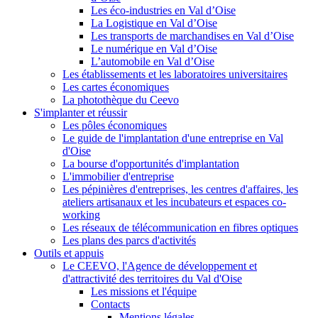
Les éco-industries en Val d’Oise
La Logistique en Val d’Oise
Les transports de marchandises en Val d’Oise
Le numérique en Val d’Oise
L’automobile en Val d’Oise
Les établissements et les laboratoires universitaires
Les cartes économiques
La photothèque du Ceevo
S'implanter et réussir
Les pôles économiques
Le guide de l'implantation d'une entreprise en Val
d'Oise
La bourse d'opportunités d'implantation
L'immobilier d'entreprise
Les pépinières d'entreprises, les centres d'affaires, les
ateliers artisanaux et les incubateurs et espaces co-
working
Les réseaux de télécommunication en fibres optiques
Les plans des parcs d'activités
Outils et appuis
Le CEEVO, l'Agence de développement et
d'attractivité des territoires du Val d'Oise
Les missions et l'équipe
Contacts
Mentions légales