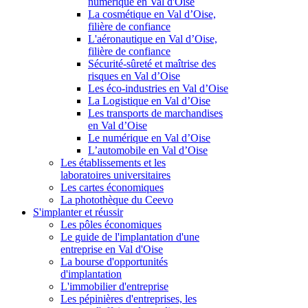
numérique en Val d'Oise
La cosmétique en Val d’Oise,
filière de confiance
L'aéronautique en Val d’Oise,
filière de confiance
Sécurité-sûreté et maîtrise des
risques en Val d’Oise
Les éco-industries en Val d’Oise
La Logistique en Val d’Oise
Les transports de marchandises
en Val d’Oise
Le numérique en Val d’Oise
L’automobile en Val d’Oise
Les établissements et les
laboratoires universitaires
Les cartes économiques
La photothèque du Ceevo
S'implanter et réussir
Les pôles économiques
Le guide de l'implantation d'une
entreprise en Val d'Oise
La bourse d'opportunités
d'implantation
L'immobilier d'entreprise
Les pépinières d'entreprises, les