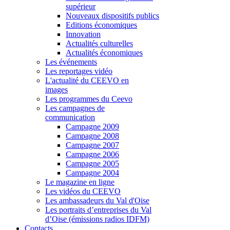
supérieur
Nouveaux dispositifs publics
Editions économiques
Innovation
Actualités culturelles
Actualités économiques
Les événements
Les reportages vidéo
L'actualité du CEEVO en
images
Les programmes du Ceevo
Les campagnes de
communication
Campagne 2009
Campagne 2008
Campagne 2007
Campagne 2006
Campagne 2005
Campagne 2004
Le magazine en ligne
Les vidéos du CEEVO
Les ambassadeurs du Val d'Oise
Les portraits d’entreprises du Val
d’Oise (émissions radios IDFM)
Contacts