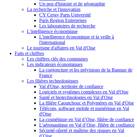
Un peu d'histoire et de géographie
La recherche et l'innovation
CY Cergy Paris Université
Paris Region Entreprises
Les laboratoires de recherche
L'intelligence économique
L'intelligence économique et la veille à
l'international
Le tourisme d'affaires en Val d'Oise
Faits et chiffres
Les chiffres clés des communes
Les indicateurs économiques
La conjoncture et les prévisions de la Banque de
France
Les filières technologiques
Val d'Oise, territoire de confiance
Logiciels et systèmes complexes en Val d'Oise
Santé et biotechnologies en Val d'Oise
La filière Caoutchouc et Polymères en Val d'Oise
Télécom, software mobile et numérique en Val
d'Oise
La cosmétique en Val d’Oise, filière de confiance
L'aéronautique en Val d’Oise, filière de confiance
Sécurité-sûreté et maîtrise des risques en Val
d’Oise