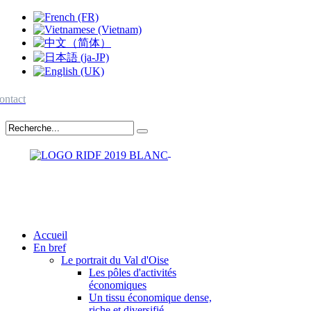
ontact
Accueil
En bref
Le portrait du Val d'Oise
Les pôles d'activités
économiques
Un tissu économique dense,
riche et diversifié