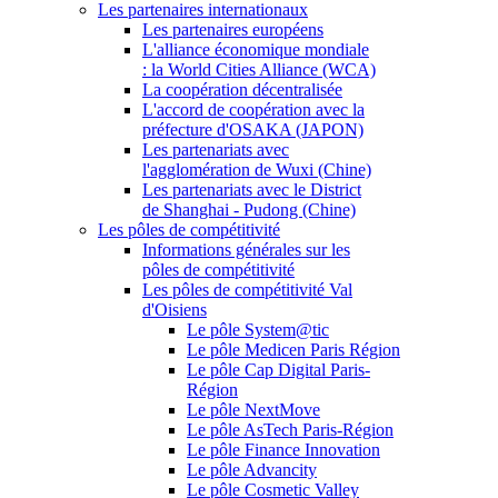
Les partenaires internationaux
Les partenaires européens
L'alliance économique mondiale
: la World Cities Alliance (WCA)
La coopération décentralisée
L'accord de coopération avec la
préfecture d'OSAKA (JAPON)
Les partenariats avec
l'agglomération de Wuxi (Chine)
Les partenariats avec le District
de Shanghai - Pudong (Chine)
Les pôles de compétitivité
Informations générales sur les
pôles de compétitivité
Les pôles de compétitivité Val
d'Oisiens
Le pôle System@tic
Le pôle Medicen Paris Région
Le pôle Cap Digital Paris-
Région
Le pôle NextMove
Le pôle AsTech Paris-Région
Le pôle Finance Innovation
Le pôle Advancity
Le pôle Cosmetic Valley