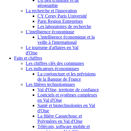
Un peu d'histoire et de
géographie
La recherche et l'innovation
CY Cergy Paris Université
Paris Region Entreprises
Les laboratoires de recherche
L'intelligence économique
L'intelligence économique et la
veille à l'international
Le tourisme d'affaires en Val
d'Oise
Faits et chiffres
Les chiffres clés des communes
Les indicateurs économiques
La conjoncture et les prévisions
de la Banque de France
Les filières technologiques
Val d'Oise, territoire de confiance
Logiciels et systèmes complexes
en Val d'Oise
Santé et biotechnologies en Val
d'Oise
La filière Caoutchouc et
Polymères en Val d'Oise
Télécom, software mobile et