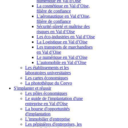
numérique en Val d'Oise
La cosmétique en Val d’Oise,
filière de confiance
L'aéronautique en Val d’Oise,
filière de confiance
Sécurité-sûreté et maîtrise des
risques en Val d’Oise
Les éco-industries en Val d’Oise
La Logistique en Val d’Oise
Les transports de marchandises
en Val d’Oise
Le numérique en Val d’Oise
L’automobile en Val d’Oise
Les établissements et les
laboratoires universitaires
Les cartes économiques
La photothèque du Ceevo
S'implanter et réussir
Les pôles économiques
Le guide de l'implantation d'une
entreprise en Val d'Oise
La bourse d'opportunités
d'implantation
L'immobilier d'entreprise
Les pépinières d'entreprises, les