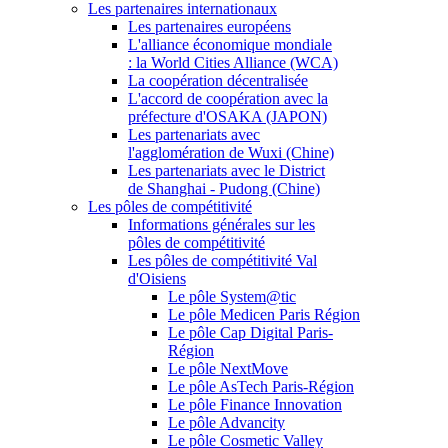
Les partenaires internationaux
Les partenaires européens
L'alliance économique mondiale
: la World Cities Alliance (WCA)
La coopération décentralisée
L'accord de coopération avec la
préfecture d'OSAKA (JAPON)
Les partenariats avec
l'agglomération de Wuxi (Chine)
Les partenariats avec le District
de Shanghai - Pudong (Chine)
Les pôles de compétitivité
Informations générales sur les
pôles de compétitivité
Les pôles de compétitivité Val
d'Oisiens
Le pôle System@tic
Le pôle Medicen Paris Région
Le pôle Cap Digital Paris-
Région
Le pôle NextMove
Le pôle AsTech Paris-Région
Le pôle Finance Innovation
Le pôle Advancity
Le pôle Cosmetic Valley