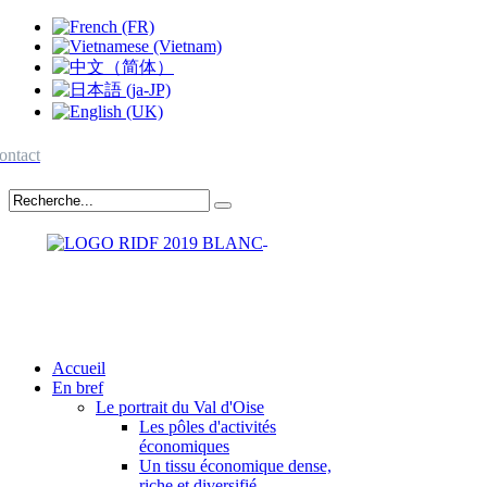
ontact
Accueil
En bref
Le portrait du Val d'Oise
Les pôles d'activités
économiques
Un tissu économique dense,
riche et diversifié