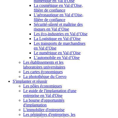
numérique en Val d'Oise
La cosmétique en Val d’Oise,
filière de confiance
L'aéronautique en Val d’Oise,
filière de confiance
Sécurité-sûreté et maîtrise des
risques en Val d’Oise
Les éco-industries en Val d’Oise
La Logistique en Val d’Oise
Les transports de marchandises
en Val d’Oise
Le numérique en Val d’Oise
L’automobile en Val d’Oise
Les établissements et les
laboratoires universitaires
Les cartes économiques
La photothèque du Ceevo
S'implanter et réussir
Les pôles économiques
Le guide de l'implantation d'une
entreprise en Val d'Oise
La bourse d'opportunités
d'implantation
L'immobilier d'entreprise
Les pépinières d'entreprises, les