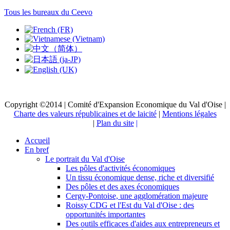
Tous les bureaux du Ceevo
Copyright ©2014 | Comité d'Expansion Economique du Val d'Oise |
Charte des valeurs républicaines et de laicité
|
Mentions légales
|
Plan du site
|
Accueil
En bref
Le portrait du Val d'Oise
Les pôles d'activités économiques
Un tissu économique dense, riche et diversifié
Des pôles et des axes économiques
Cergy-Pontoise, une agglomération majeure
Roissy CDG et l'Est du Val d'Oise : des
opportunités importantes
Des outils efficaces d'aides aux entrepreneurs et