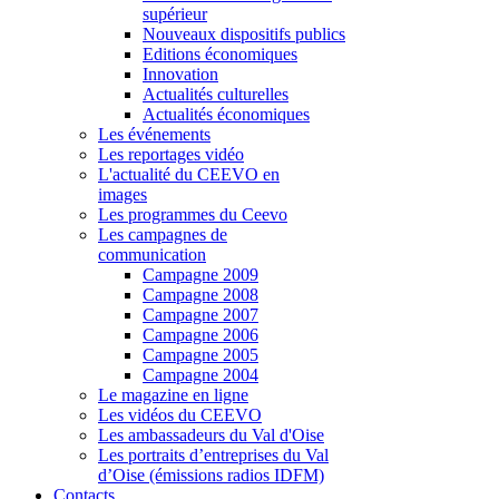
supérieur
Nouveaux dispositifs publics
Editions économiques
Innovation
Actualités culturelles
Actualités économiques
Les événements
Les reportages vidéo
L'actualité du CEEVO en
images
Les programmes du Ceevo
Les campagnes de
communication
Campagne 2009
Campagne 2008
Campagne 2007
Campagne 2006
Campagne 2005
Campagne 2004
Le magazine en ligne
Les vidéos du CEEVO
Les ambassadeurs du Val d'Oise
Les portraits d’entreprises du Val
d’Oise (émissions radios IDFM)
Contacts