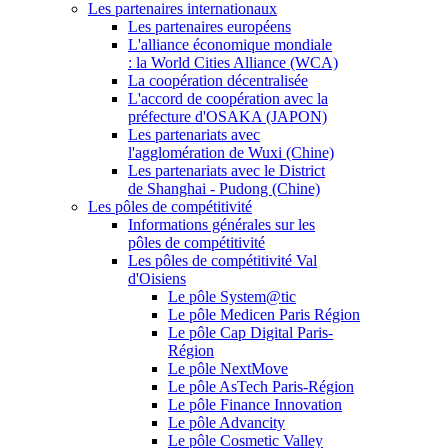
Les partenaires internationaux
Les partenaires européens
L'alliance économique mondiale
: la World Cities Alliance (WCA)
La coopération décentralisée
L'accord de coopération avec la
préfecture d'OSAKA (JAPON)
Les partenariats avec
l'agglomération de Wuxi (Chine)
Les partenariats avec le District
de Shanghai - Pudong (Chine)
Les pôles de compétitivité
Informations générales sur les
pôles de compétitivité
Les pôles de compétitivité Val
d'Oisiens
Le pôle System@tic
Le pôle Medicen Paris Région
Le pôle Cap Digital Paris-
Région
Le pôle NextMove
Le pôle AsTech Paris-Région
Le pôle Finance Innovation
Le pôle Advancity
Le pôle Cosmetic Valley