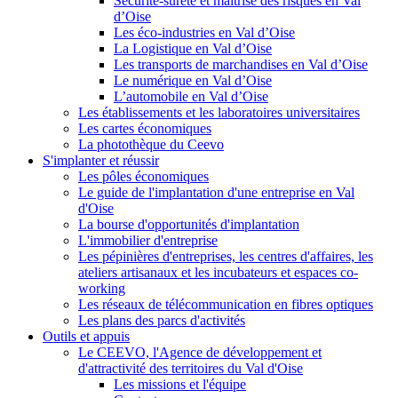
Sécurité-sûreté et maîtrise des risques en Val
d’Oise
Les éco-industries en Val d’Oise
La Logistique en Val d’Oise
Les transports de marchandises en Val d’Oise
Le numérique en Val d’Oise
L’automobile en Val d’Oise
Les établissements et les laboratoires universitaires
Les cartes économiques
La photothèque du Ceevo
S'implanter et réussir
Les pôles économiques
Le guide de l'implantation d'une entreprise en Val
d'Oise
La bourse d'opportunités d'implantation
L'immobilier d'entreprise
Les pépinières d'entreprises, les centres d'affaires, les
ateliers artisanaux et les incubateurs et espaces co-
working
Les réseaux de télécommunication en fibres optiques
Les plans des parcs d'activités
Outils et appuis
Le CEEVO, l'Agence de développement et
d'attractivité des territoires du Val d'Oise
Les missions et l'équipe