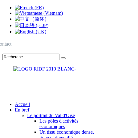
ontact
Accueil
En bref
Le portrait du Val d'Oise
Les pôles d'activités
économiques
Un tissu économique dense,
riche et diversifié