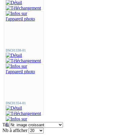
DSC01338-01
DSC01354-01
Tri
Nb à afficher