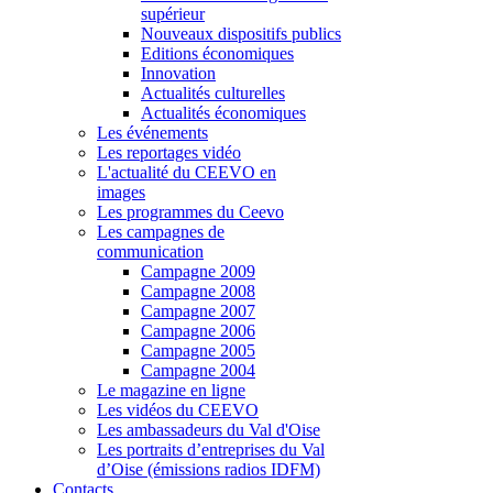
supérieur
Nouveaux dispositifs publics
Editions économiques
Innovation
Actualités culturelles
Actualités économiques
Les événements
Les reportages vidéo
L'actualité du CEEVO en
images
Les programmes du Ceevo
Les campagnes de
communication
Campagne 2009
Campagne 2008
Campagne 2007
Campagne 2006
Campagne 2005
Campagne 2004
Le magazine en ligne
Les vidéos du CEEVO
Les ambassadeurs du Val d'Oise
Les portraits d’entreprises du Val
d’Oise (émissions radios IDFM)
Contacts