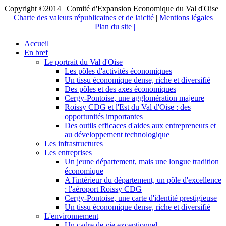
Copyright ©2014 | Comité d'Expansion Economique du Val d'Oise |
Charte des valeurs républicaines et de laicité
|
Mentions légales
|
Plan du site
|
Accueil
En bref
Le portrait du Val d'Oise
Les pôles d'activités économiques
Un tissu économique dense, riche et diversifié
Des pôles et des axes économiques
Cergy-Pontoise, une agglomération majeure
Roissy CDG et l'Est du Val d'Oise : des
opportunités importantes
Des outils efficaces d'aides aux entrepreneurs et
au développement technologique
Les infrastructures
Les entreprises
Un jeune département, mais une longue tradition
économique
A l'intérieur du département, un pôle d'excellence
: l'aéroport Roissy CDG
Cergy-Pontoise, une carte d'identité prestigieuse
Un tissu économique dense, riche et diversifié
L'environnement
Un cadre de vie exceptionnel...