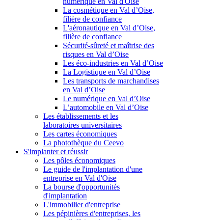
numérique en Val d'Oise
La cosmétique en Val d’Oise,
filière de confiance
L'aéronautique en Val d’Oise,
filière de confiance
Sécurité-sûreté et maîtrise des
risques en Val d’Oise
Les éco-industries en Val d’Oise
La Logistique en Val d’Oise
Les transports de marchandises
en Val d’Oise
Le numérique en Val d’Oise
L’automobile en Val d’Oise
Les établissements et les
laboratoires universitaires
Les cartes économiques
La photothèque du Ceevo
S'implanter et réussir
Les pôles économiques
Le guide de l'implantation d'une
entreprise en Val d'Oise
La bourse d'opportunités
d'implantation
L'immobilier d'entreprise
Les pépinières d'entreprises, les