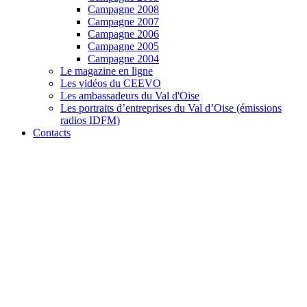
Campagne 2008
Campagne 2007
Campagne 2006
Campagne 2005
Campagne 2004
Le magazine en ligne
Les vidéos du CEEVO
Les ambassadeurs du Val d'Oise
Les portraits d’entreprises du Val d’Oise (émissions
radios IDFM)
Contacts