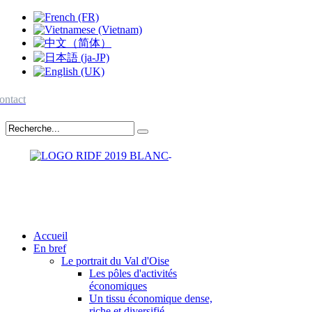
ontact
Accueil
En bref
Le portrait du Val d'Oise
Les pôles d'activités
économiques
Un tissu économique dense,
riche et diversifié