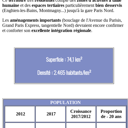
Ce
territoire
très
résidentiel
compte des
zones d'activités à taille
humaine
et des
espaces tertiaires
particulièrement
bien desservis
(Enghien-les-Bains, Montmagny...) jusqu'à la gare Paris Nord.
Les
aménagements importants
(bouclage de l'Avenue du Parisis,
Grand Paris Express, tangentielle Nord) devraient encore confirmer
et conforter son
excellente intégration régionale
.
Superficie : 74,1 km²
Densité : 2.465 habitants/km²
POPULATION
Croissance
Proportion
2012
2017
2017/2012
de - 20 ans