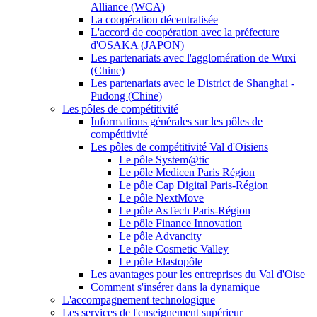
Alliance (WCA)
La coopération décentralisée
L'accord de coopération avec la préfecture
d'OSAKA (JAPON)
Les partenariats avec l'agglomération de Wuxi
(Chine)
Les partenariats avec le District de Shanghai -
Pudong (Chine)
Les pôles de compétitivité
Informations générales sur les pôles de
compétitivité
Les pôles de compétitivité Val d'Oisiens
Le pôle System@tic
Le pôle Medicen Paris Région
Le pôle Cap Digital Paris-Région
Le pôle NextMove
Le pôle AsTech Paris-Région
Le pôle Finance Innovation
Le pôle Advancity
Le pôle Cosmetic Valley
Le pôle Elastopôle
Les avantages pour les entreprises du Val d'Oise
Comment s'insérer dans la dynamique
L'accompagnement technologique
Les services de l'enseignement supérieur