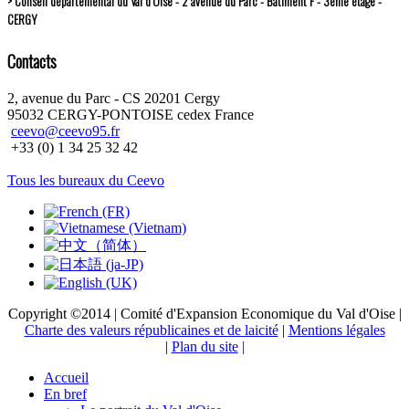
> Conseil départemental du Val d’Oise - 2 avenue du Parc - Bâtiment F - 3ème étage -
CERGY
Contacts
2, avenue du Parc - CS 20201 Cergy
95032 CERGY-PONTOISE cedex France
ceevo@ceevo95.fr
+33 (0) 1 34 25 32 42
Tous les bureaux du Ceevo
Copyright ©2014 | Comité d'Expansion Economique du Val d'Oise |
Charte des valeurs républicaines et de laicité
|
Mentions légales
|
Plan du site
|
Accueil
En bref