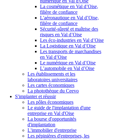
numérique en Val d'Oise
La cosmétique en Val d’Oise,
filière de confiance
L'aéronautique en Val d’Oise,
filière de confiance
Sécurité-sûreté et maîtrise des
risques en Val d’Oise
Les éco-industries en Val d’Oise
La Logistique en Val d’Oise
Les transports de marchandises
en Val d’Oise
Le numérique en Val d’Oise
L’automobile en Val d’Oise
Les établissements et les
laboratoires universitaires
Les cartes économiques
La photothèque du Ceevo
S'implanter et réussir
Les pôles économiques
Le guide de l'implantation d'une
entreprise en Val d'Oise
La bourse d'opportunités
d'implantation
L'immobilier d'entreprise
Les pépinières d'entreprises, les