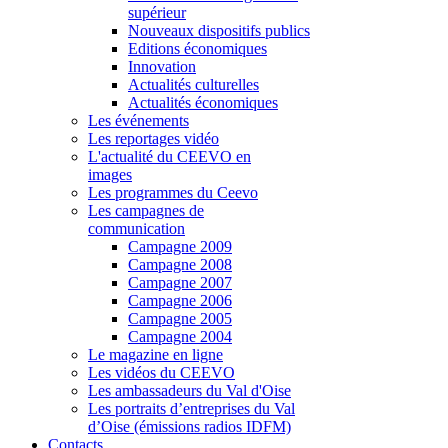
supérieur
Nouveaux dispositifs publics
Editions économiques
Innovation
Actualités culturelles
Actualités économiques
Les événements
Les reportages vidéo
L'actualité du CEEVO en
images
Les programmes du Ceevo
Les campagnes de
communication
Campagne 2009
Campagne 2008
Campagne 2007
Campagne 2006
Campagne 2005
Campagne 2004
Le magazine en ligne
Les vidéos du CEEVO
Les ambassadeurs du Val d'Oise
Les portraits d’entreprises du Val
d’Oise (émissions radios IDFM)
Contacts