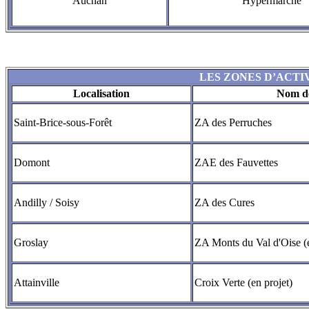
Auchan
Hypermarché
LES ZONES D’ACTI
Localisation
Nom de
Saint-Brice-sous-Forêt
ZA des Perruches
Domont
ZAE des Fauvettes
Andilly / Soisy
ZA des Cures
Groslay
ZA Monts du Val d'Oise (
Attainville
Croix Verte (en projet)