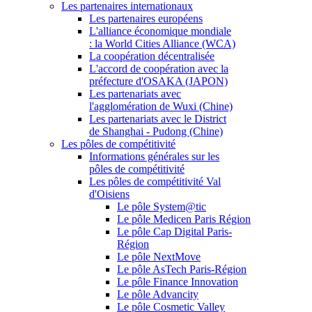
Les partenaires internationaux
Les partenaires européens
L'alliance économique mondiale
: la World Cities Alliance (WCA)
La coopération décentralisée
L'accord de coopération avec la
préfecture d'OSAKA (JAPON)
Les partenariats avec
l'agglomération de Wuxi (Chine)
Les partenariats avec le District
de Shanghai - Pudong (Chine)
Les pôles de compétitivité
Informations générales sur les
pôles de compétitivité
Les pôles de compétitivité Val
d'Oisiens
Le pôle System@tic
Le pôle Medicen Paris Région
Le pôle Cap Digital Paris-
Région
Le pôle NextMove
Le pôle AsTech Paris-Région
Le pôle Finance Innovation
Le pôle Advancity
Le pôle Cosmetic Valley