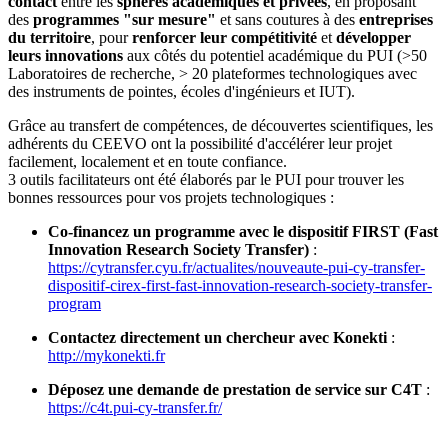
contact
entre les
sphères académiques et privées
, en proposant
des
programmes "sur mesure"
et sans coutures à des
entreprises
du territoire
, pour
renforcer leur compétitivité
et
développer
leurs innovations
aux côtés du potentiel académique du PUI (>50
Laboratoires de recherche, > 20 plateformes technologiques avec
des instruments de pointes, écoles d'ingénieurs et IUT).
Grâce au transfert de compétences, de découvertes scientifiques, les
adhérents du CEEVO ont la possibilité d'accélérer leur projet
facilement, localement et en toute confiance.
3 outils facilitateurs ont été élaborés par le PUI pour trouver les
bonnes ressources pour vos projets technologiques :
Co-financez un programme avec le dispositif FIRST (Fast
Innovation Research Society Transfer)
:
https://cytransfer.cyu.fr/actualites/nouveaute-pui-cy-transfer-
dispositif-cirex-first-fast-innovation-research-society-transfer-
program
Contactez directement un chercheur avec Konekti
:
http://mykonekti.fr
Déposez une demande de prestation de service sur C4T
:
https://c4t.pui-cy-transfer.fr/