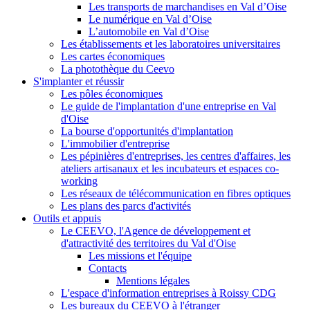
Les transports de marchandises en Val d’Oise
Le numérique en Val d’Oise
L’automobile en Val d’Oise
Les établissements et les laboratoires universitaires
Les cartes économiques
La photothèque du Ceevo
S'implanter et réussir
Les pôles économiques
Le guide de l'implantation d'une entreprise en Val
d'Oise
La bourse d'opportunités d'implantation
L'immobilier d'entreprise
Les pépinières d'entreprises, les centres d'affaires, les
ateliers artisanaux et les incubateurs et espaces co-
working
Les réseaux de télécommunication en fibres optiques
Les plans des parcs d'activités
Outils et appuis
Le CEEVO, l'Agence de développement et
d'attractivité des territoires du Val d'Oise
Les missions et l'équipe
Contacts
Mentions légales
L'espace d'information entreprises à Roissy CDG
Les bureaux du CEEVO à l'étranger