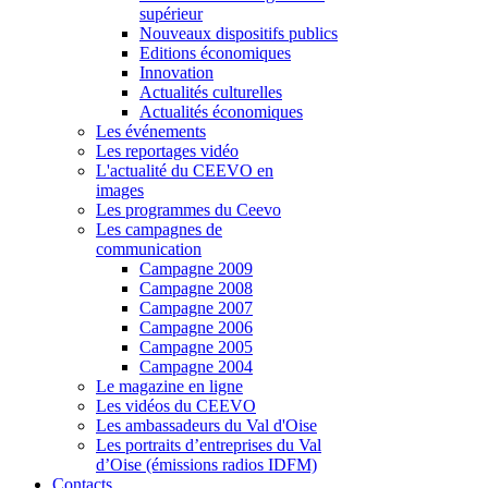
supérieur
Nouveaux dispositifs publics
Editions économiques
Innovation
Actualités culturelles
Actualités économiques
Les événements
Les reportages vidéo
L'actualité du CEEVO en
images
Les programmes du Ceevo
Les campagnes de
communication
Campagne 2009
Campagne 2008
Campagne 2007
Campagne 2006
Campagne 2005
Campagne 2004
Le magazine en ligne
Les vidéos du CEEVO
Les ambassadeurs du Val d'Oise
Les portraits d’entreprises du Val
d’Oise (émissions radios IDFM)
Contacts