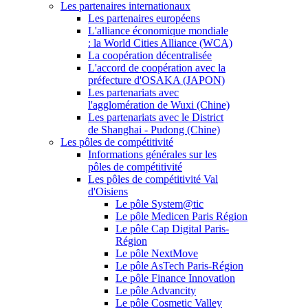
Les partenaires internationaux
Les partenaires européens
L'alliance économique mondiale
: la World Cities Alliance (WCA)
La coopération décentralisée
L'accord de coopération avec la
préfecture d'OSAKA (JAPON)
Les partenariats avec
l'agglomération de Wuxi (Chine)
Les partenariats avec le District
de Shanghai - Pudong (Chine)
Les pôles de compétitivité
Informations générales sur les
pôles de compétitivité
Les pôles de compétitivité Val
d'Oisiens
Le pôle System@tic
Le pôle Medicen Paris Région
Le pôle Cap Digital Paris-
Région
Le pôle NextMove
Le pôle AsTech Paris-Région
Le pôle Finance Innovation
Le pôle Advancity
Le pôle Cosmetic Valley