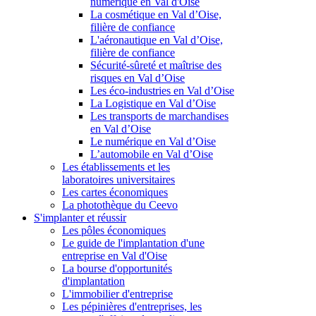
numérique en Val d'Oise
La cosmétique en Val d’Oise,
filière de confiance
L'aéronautique en Val d’Oise,
filière de confiance
Sécurité-sûreté et maîtrise des
risques en Val d’Oise
Les éco-industries en Val d’Oise
La Logistique en Val d’Oise
Les transports de marchandises
en Val d’Oise
Le numérique en Val d’Oise
L’automobile en Val d’Oise
Les établissements et les
laboratoires universitaires
Les cartes économiques
La photothèque du Ceevo
S'implanter et réussir
Les pôles économiques
Le guide de l'implantation d'une
entreprise en Val d'Oise
La bourse d'opportunités
d'implantation
L'immobilier d'entreprise
Les pépinières d'entreprises, les