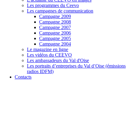
Les programmes du Ceevo
Les campagnes de communication
Campagne 2009
Campagne 2008
Campagne 2007
Campagne 2006
Campagne 2005
Campagne 2004
Le magazine en ligne
Les vidéos du CEEVO
Les ambassadeurs du Val d'Oise
Les portraits d’entreprises du Val d’Oise (émissions
radios IDFM)
Contacts