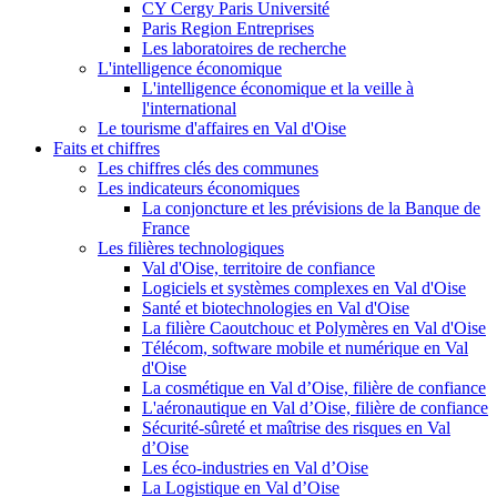
CY Cergy Paris Université
Paris Region Entreprises
Les laboratoires de recherche
L'intelligence économique
L'intelligence économique et la veille à
l'international
Le tourisme d'affaires en Val d'Oise
Faits et chiffres
Les chiffres clés des communes
Les indicateurs économiques
La conjoncture et les prévisions de la Banque de
France
Les filières technologiques
Val d'Oise, territoire de confiance
Logiciels et systèmes complexes en Val d'Oise
Santé et biotechnologies en Val d'Oise
La filière Caoutchouc et Polymères en Val d'Oise
Télécom, software mobile et numérique en Val
d'Oise
La cosmétique en Val d’Oise, filière de confiance
L'aéronautique en Val d’Oise, filière de confiance
Sécurité-sûreté et maîtrise des risques en Val
d’Oise
Les éco-industries en Val d’Oise
La Logistique en Val d’Oise