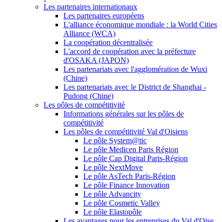
Les partenaires internationaux
Les partenaires européens
L'alliance économique mondiale : la World Cities
Alliance (WCA)
La coopération décentralisée
L'accord de coopération avec la préfecture
d'OSAKA (JAPON)
Les partenariats avec l'agglomération de Wuxi
(Chine)
Les partenariats avec le District de Shanghai -
Pudong (Chine)
Les pôles de compétitivité
Informations générales sur les pôles de
compétitivité
Les pôles de compétitivité Val d'Oisiens
Le pôle System@tic
Le pôle Medicen Paris Région
Le pôle Cap Digital Paris-Région
Le pôle NextMove
Le pôle AsTech Paris-Région
Le pôle Finance Innovation
Le pôle Advancity
Le pôle Cosmetic Valley
Le pôle Elastopôle
Les avantages pour les entreprises du Val d'Oise