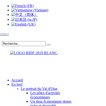
ontact
Accueil
En bref
Le portrait du Val d'Oise
Les pôles d'activités
économiques
Un tissu économique dense,
riche et diversifié