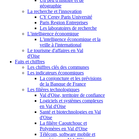
Un peu d'histoire et de
géographie
La recherche et l'innovation
CY Cergy Paris Université
Paris Region Entreprises
Les laboratoires de recherche
L'intelligence économique
L'intelligence économique et la
veille à l'international
Le tourisme d'affaires en Val
d'Oise
Faits et chiffres
Les chiffres clés des communes
Les indicateurs économiques
La conjoncture et les prévisions
de la Banque de France
Les filières technologiques
Val d'Oise, territoire de confiance
Logiciels et systèmes complexes
en Val d'Oise
Santé et biotechnologies en Val
d'Oise
La filière Caoutchouc et
Polymères en Val d'Oise
Télécom, software mobile et