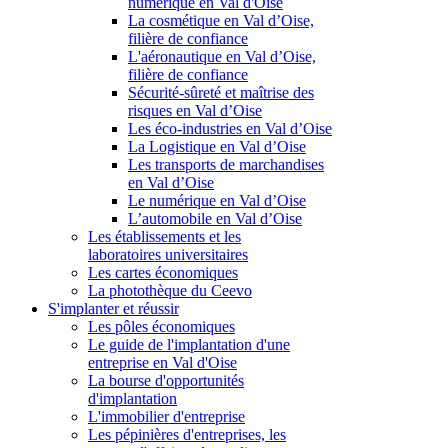
numérique en Val d'Oise
La cosmétique en Val d’Oise,
filière de confiance
L'aéronautique en Val d’Oise,
filière de confiance
Sécurité-sûreté et maîtrise des
risques en Val d’Oise
Les éco-industries en Val d’Oise
La Logistique en Val d’Oise
Les transports de marchandises
en Val d’Oise
Le numérique en Val d’Oise
L’automobile en Val d’Oise
Les établissements et les
laboratoires universitaires
Les cartes économiques
La photothèque du Ceevo
S'implanter et réussir
Les pôles économiques
Le guide de l'implantation d'une
entreprise en Val d'Oise
La bourse d'opportunités
d'implantation
L'immobilier d'entreprise
Les pépinières d'entreprises, les