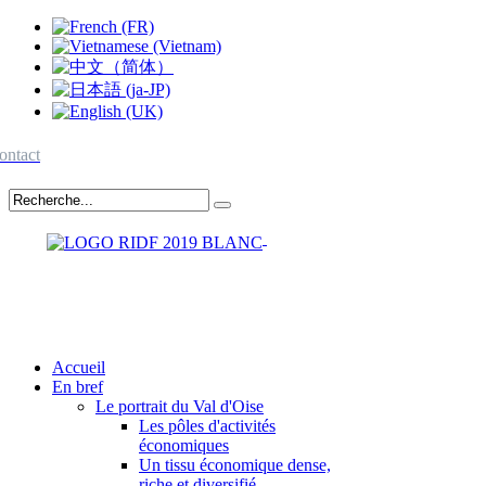
ontact
Accueil
En bref
Le portrait du Val d'Oise
Les pôles d'activités
économiques
Un tissu économique dense,
riche et diversifié