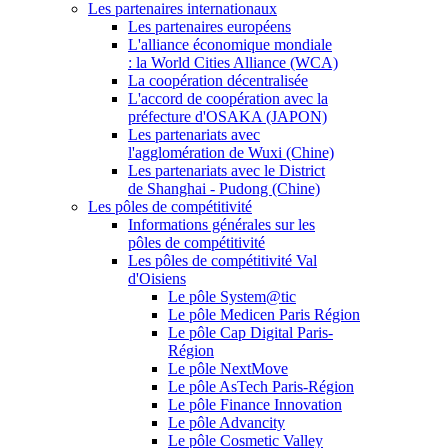
Les partenaires internationaux
Les partenaires européens
L'alliance économique mondiale
: la World Cities Alliance (WCA)
La coopération décentralisée
L'accord de coopération avec la
préfecture d'OSAKA (JAPON)
Les partenariats avec
l'agglomération de Wuxi (Chine)
Les partenariats avec le District
de Shanghai - Pudong (Chine)
Les pôles de compétitivité
Informations générales sur les
pôles de compétitivité
Les pôles de compétitivité Val
d'Oisiens
Le pôle System@tic
Le pôle Medicen Paris Région
Le pôle Cap Digital Paris-
Région
Le pôle NextMove
Le pôle AsTech Paris-Région
Le pôle Finance Innovation
Le pôle Advancity
Le pôle Cosmetic Valley