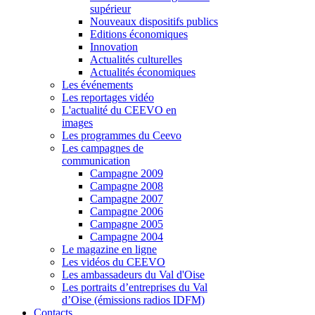
supérieur
Nouveaux dispositifs publics
Editions économiques
Innovation
Actualités culturelles
Actualités économiques
Les événements
Les reportages vidéo
L'actualité du CEEVO en
images
Les programmes du Ceevo
Les campagnes de
communication
Campagne 2009
Campagne 2008
Campagne 2007
Campagne 2006
Campagne 2005
Campagne 2004
Le magazine en ligne
Les vidéos du CEEVO
Les ambassadeurs du Val d'Oise
Les portraits d’entreprises du Val
d’Oise (émissions radios IDFM)
Contacts