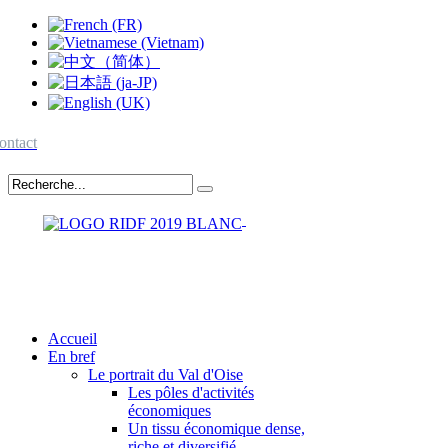
ontact
Accueil
En bref
Le portrait du Val d'Oise
Les pôles d'activités
économiques
Un tissu économique dense,
riche et diversifié