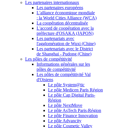
Les partenaires internationaux
Les partenaires européens
L'alliance économique mondiale
: la World Cities Alliance (WCA)
La coopération décentralisée
L'accord de coopération avec la
préfecture d'OSAKA (JAPON)
Les partenariats avec
l'agglomération de Wuxi (Chine)
Les partenariats avec le District
de Shanghai - Pudong (Chine)
Les pôles de compétitivité
Informations générales sur les
pôles de compétitivité
Les pôles de compétitivité Val
d'Oisiens
Le pôle System@tic
Le pôle Medicen Paris Région
Le pôle Cap Digital Paris-
Région
Le pôle NextMove
Le pôle AsTech Paris-Région
Le pôle Finance Innovation
Le pôle Advancity
Le pôle Cosmetic Valley