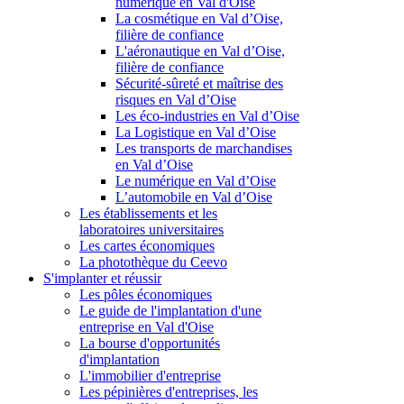
numérique en Val d'Oise
La cosmétique en Val d’Oise,
filière de confiance
L'aéronautique en Val d’Oise,
filière de confiance
Sécurité-sûreté et maîtrise des
risques en Val d’Oise
Les éco-industries en Val d’Oise
La Logistique en Val d’Oise
Les transports de marchandises
en Val d’Oise
Le numérique en Val d’Oise
L’automobile en Val d’Oise
Les établissements et les
laboratoires universitaires
Les cartes économiques
La photothèque du Ceevo
S'implanter et réussir
Les pôles économiques
Le guide de l'implantation d'une
entreprise en Val d'Oise
La bourse d'opportunités
d'implantation
L'immobilier d'entreprise
Les pépinières d'entreprises, les