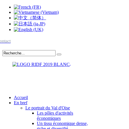
ontact
Accueil
En bref
Le portrait du Val d'Oise
Les pôles d'activités
économiques
Un tissu économique dense,
riche et diversifié