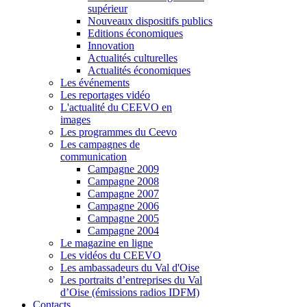
supérieur
Nouveaux dispositifs publics
Editions économiques
Innovation
Actualités culturelles
Actualités économiques
Les événements
Les reportages vidéo
L'actualité du CEEVO en
images
Les programmes du Ceevo
Les campagnes de
communication
Campagne 2009
Campagne 2008
Campagne 2007
Campagne 2006
Campagne 2005
Campagne 2004
Le magazine en ligne
Les vidéos du CEEVO
Les ambassadeurs du Val d'Oise
Les portraits d’entreprises du Val
d’Oise (émissions radios IDFM)
Contacts