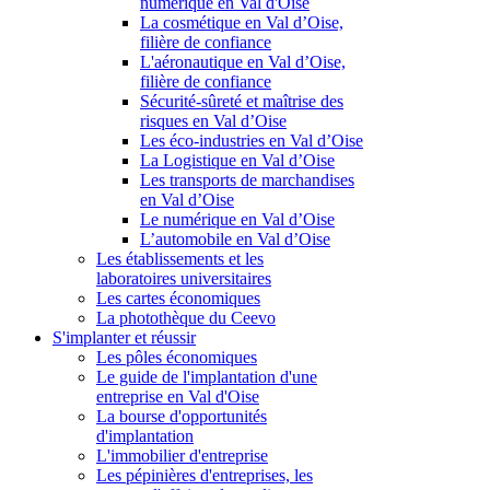
numérique en Val d'Oise
La cosmétique en Val d’Oise,
filière de confiance
L'aéronautique en Val d’Oise,
filière de confiance
Sécurité-sûreté et maîtrise des
risques en Val d’Oise
Les éco-industries en Val d’Oise
La Logistique en Val d’Oise
Les transports de marchandises
en Val d’Oise
Le numérique en Val d’Oise
L’automobile en Val d’Oise
Les établissements et les
laboratoires universitaires
Les cartes économiques
La photothèque du Ceevo
S'implanter et réussir
Les pôles économiques
Le guide de l'implantation d'une
entreprise en Val d'Oise
La bourse d'opportunités
d'implantation
L'immobilier d'entreprise
Les pépinières d'entreprises, les