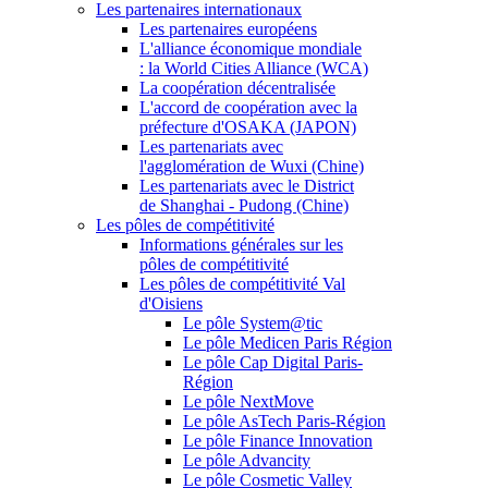
Les partenaires internationaux
Les partenaires européens
L'alliance économique mondiale
: la World Cities Alliance (WCA)
La coopération décentralisée
L'accord de coopération avec la
préfecture d'OSAKA (JAPON)
Les partenariats avec
l'agglomération de Wuxi (Chine)
Les partenariats avec le District
de Shanghai - Pudong (Chine)
Les pôles de compétitivité
Informations générales sur les
pôles de compétitivité
Les pôles de compétitivité Val
d'Oisiens
Le pôle System@tic
Le pôle Medicen Paris Région
Le pôle Cap Digital Paris-
Région
Le pôle NextMove
Le pôle AsTech Paris-Région
Le pôle Finance Innovation
Le pôle Advancity
Le pôle Cosmetic Valley