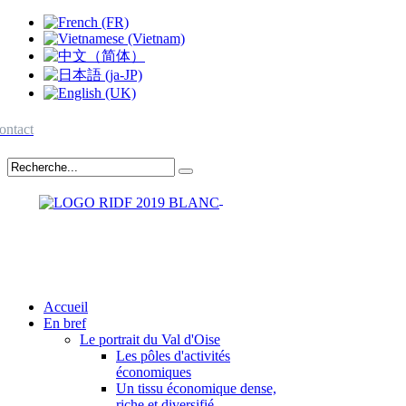
ontact
Accueil
En bref
Le portrait du Val d'Oise
Les pôles d'activités
économiques
Un tissu économique dense,
riche et diversifié