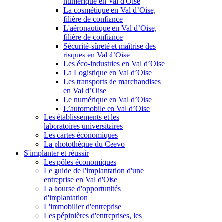
numérique en Val d'Oise
La cosmétique en Val d’Oise,
filière de confiance
L'aéronautique en Val d’Oise,
filière de confiance
Sécurité-sûreté et maîtrise des
risques en Val d’Oise
Les éco-industries en Val d’Oise
La Logistique en Val d’Oise
Les transports de marchandises
en Val d’Oise
Le numérique en Val d’Oise
L’automobile en Val d’Oise
Les établissements et les
laboratoires universitaires
Les cartes économiques
La photothèque du Ceevo
S'implanter et réussir
Les pôles économiques
Le guide de l'implantation d'une
entreprise en Val d'Oise
La bourse d'opportunités
d'implantation
L'immobilier d'entreprise
Les pépinières d'entreprises, les