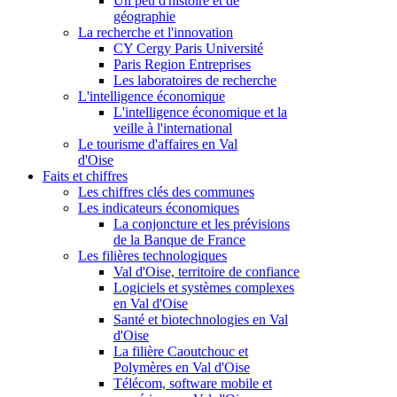
Un peu d'histoire et de
géographie
La recherche et l'innovation
CY Cergy Paris Université
Paris Region Entreprises
Les laboratoires de recherche
L'intelligence économique
L'intelligence économique et la
veille à l'international
Le tourisme d'affaires en Val
d'Oise
Faits et chiffres
Les chiffres clés des communes
Les indicateurs économiques
La conjoncture et les prévisions
de la Banque de France
Les filières technologiques
Val d'Oise, territoire de confiance
Logiciels et systèmes complexes
en Val d'Oise
Santé et biotechnologies en Val
d'Oise
La filière Caoutchouc et
Polymères en Val d'Oise
Télécom, software mobile et