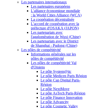
Les partenaires internationaux
Les partenaires européens
L'alliance économique mondiale
: la World Cities Alliance (WCA)
La coopération décentralisée
L'accord de coopération avec la
préfecture d'OSAKA (JAPON)
Les partenariats avec
l'agglomération de Wuxi (Chine)
Les partenariats avec le District
de Shanghai - Pudong (Chine)
Les pôles de compétitivité
Informations générales sur les
pôles de compétitivité
Les pôles de compétitivité Val
d'Oisiens
Le pôle System@tic
Le pôle Medicen Paris Région
Le pôle Cap Digital Paris-
Région
Le pôle NextMove
Le pôle AsTech Paris-Région
Le pôle Finance Innovation
Le pôle Advancity
Le pôle Cosmetic Valley