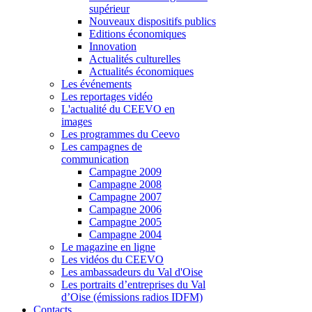
supérieur
Nouveaux dispositifs publics
Editions économiques
Innovation
Actualités culturelles
Actualités économiques
Les événements
Les reportages vidéo
L'actualité du CEEVO en
images
Les programmes du Ceevo
Les campagnes de
communication
Campagne 2009
Campagne 2008
Campagne 2007
Campagne 2006
Campagne 2005
Campagne 2004
Le magazine en ligne
Les vidéos du CEEVO
Les ambassadeurs du Val d'Oise
Les portraits d’entreprises du Val
d’Oise (émissions radios IDFM)
Contacts