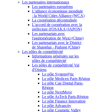
Les partenaires internationaux
Les partenaires européens
L'alliance économique mondiale
: la World Cities Alliance (WCA)
La coopération décentralisée
L'accord de coopération avec la
préfecture d'OSAKA (JAPON)
Les partenariats avec
l'agglomération de Wuxi (Chine)
Les partenariats avec le District
de Shanghai - Pudong (Chine)
Les pôles de compétitivité
Informations générales sur les
pôles de compétitivité
Les pôles de compétitivité Val
d'Oisiens
Le pôle System@tic
Le pôle Medicen Paris Région
Le pôle Cap Digital Paris-
Région
Le pôle NextMove
Le pôle AsTech Paris-Région
Le pôle Finance Innovation
Le pôle Advancity
Le pôle Cosmetic Valley