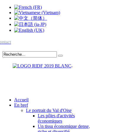
ontact
Accueil
En bref
Le portrait du Val d'Oise
Les pôles d'activités
économiques
Un tissu économique dense,
riche et diversifié