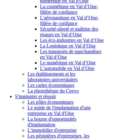
numérique en Val d'Oise
La cosmétique en Val d’Oise,
filière de confiance
L'aéronautique en Val d’Oise,
filière de confiance
Sécurité-sûreté et maîtrise des
risques en Val d’Oise
Les éco-industries en Val d’Oise
La Logistique en Val d’Oise
Les transports de marchandises
en Val d’Oise
Le numérique en Val d’Oise
L’automobile en Val d’Oise
Les établissements et les
laboratoires universitaires
Les cartes économiques
La photothèque du Ceevo
S'implanter et réussir
Les pôles économiques
Le guide de l'implantation d'une
entreprise en Val d'Oise
La bourse d'opportunités
d'implantation
L'immobilier d'entreprise
Les pépinières d'entreprises, les