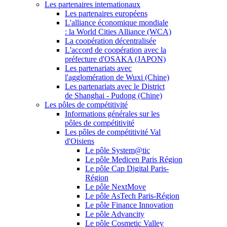
Les partenaires internationaux
Les partenaires européens
L'alliance économique mondiale
: la World Cities Alliance (WCA)
La coopération décentralisée
L'accord de coopération avec la
préfecture d'OSAKA (JAPON)
Les partenariats avec
l'agglomération de Wuxi (Chine)
Les partenariats avec le District
de Shanghai - Pudong (Chine)
Les pôles de compétitivité
Informations générales sur les
pôles de compétitivité
Les pôles de compétitivité Val
d'Oisiens
Le pôle System@tic
Le pôle Medicen Paris Région
Le pôle Cap Digital Paris-
Région
Le pôle NextMove
Le pôle AsTech Paris-Région
Le pôle Finance Innovation
Le pôle Advancity
Le pôle Cosmetic Valley