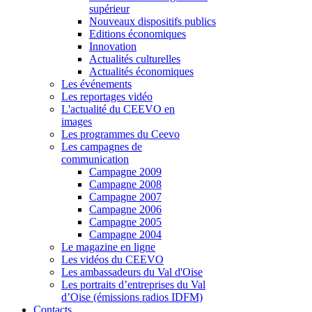
supérieur
Nouveaux dispositifs publics
Editions économiques
Innovation
Actualités culturelles
Actualités économiques
Les événements
Les reportages vidéo
L'actualité du CEEVO en
images
Les programmes du Ceevo
Les campagnes de
communication
Campagne 2009
Campagne 2008
Campagne 2007
Campagne 2006
Campagne 2005
Campagne 2004
Le magazine en ligne
Les vidéos du CEEVO
Les ambassadeurs du Val d'Oise
Les portraits d’entreprises du Val
d’Oise (émissions radios IDFM)
Contacts