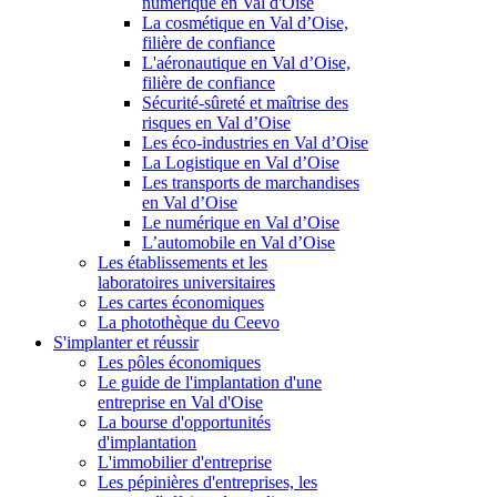
numérique en Val d'Oise
La cosmétique en Val d’Oise,
filière de confiance
L'aéronautique en Val d’Oise,
filière de confiance
Sécurité-sûreté et maîtrise des
risques en Val d’Oise
Les éco-industries en Val d’Oise
La Logistique en Val d’Oise
Les transports de marchandises
en Val d’Oise
Le numérique en Val d’Oise
L’automobile en Val d’Oise
Les établissements et les
laboratoires universitaires
Les cartes économiques
La photothèque du Ceevo
S'implanter et réussir
Les pôles économiques
Le guide de l'implantation d'une
entreprise en Val d'Oise
La bourse d'opportunités
d'implantation
L'immobilier d'entreprise
Les pépinières d'entreprises, les