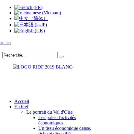
ontact
Accueil
En bref
Le portrait du Val d'Oise
Les pôles d'activités
économiques
Un tissu économique dense,
riche et diversifié