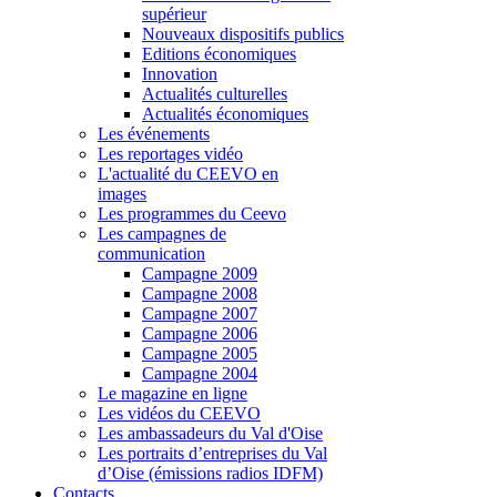
supérieur
Nouveaux dispositifs publics
Editions économiques
Innovation
Actualités culturelles
Actualités économiques
Les événements
Les reportages vidéo
L'actualité du CEEVO en
images
Les programmes du Ceevo
Les campagnes de
communication
Campagne 2009
Campagne 2008
Campagne 2007
Campagne 2006
Campagne 2005
Campagne 2004
Le magazine en ligne
Les vidéos du CEEVO
Les ambassadeurs du Val d'Oise
Les portraits d’entreprises du Val
d’Oise (émissions radios IDFM)
Contacts