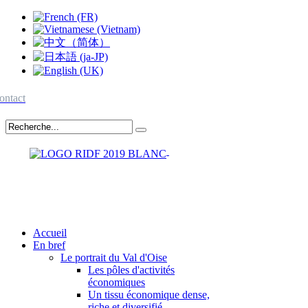
ontact
Accueil
En bref
Le portrait du Val d'Oise
Les pôles d'activités
économiques
Un tissu économique dense,
riche et diversifié