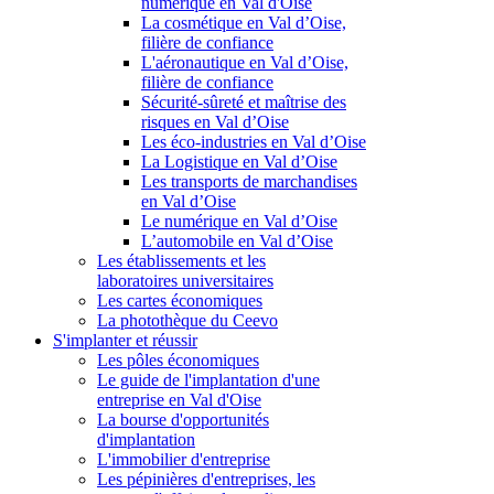
numérique en Val d'Oise
La cosmétique en Val d’Oise,
filière de confiance
L'aéronautique en Val d’Oise,
filière de confiance
Sécurité-sûreté et maîtrise des
risques en Val d’Oise
Les éco-industries en Val d’Oise
La Logistique en Val d’Oise
Les transports de marchandises
en Val d’Oise
Le numérique en Val d’Oise
L’automobile en Val d’Oise
Les établissements et les
laboratoires universitaires
Les cartes économiques
La photothèque du Ceevo
S'implanter et réussir
Les pôles économiques
Le guide de l'implantation d'une
entreprise en Val d'Oise
La bourse d'opportunités
d'implantation
L'immobilier d'entreprise
Les pépinières d'entreprises, les