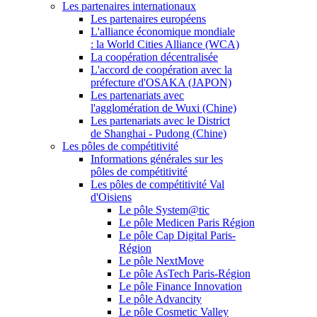
Les partenaires internationaux
Les partenaires européens
L'alliance économique mondiale
: la World Cities Alliance (WCA)
La coopération décentralisée
L'accord de coopération avec la
préfecture d'OSAKA (JAPON)
Les partenariats avec
l'agglomération de Wuxi (Chine)
Les partenariats avec le District
de Shanghai - Pudong (Chine)
Les pôles de compétitivité
Informations générales sur les
pôles de compétitivité
Les pôles de compétitivité Val
d'Oisiens
Le pôle System@tic
Le pôle Medicen Paris Région
Le pôle Cap Digital Paris-
Région
Le pôle NextMove
Le pôle AsTech Paris-Région
Le pôle Finance Innovation
Le pôle Advancity
Le pôle Cosmetic Valley