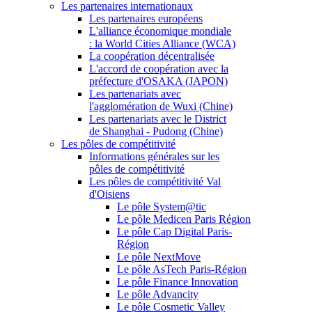
Les partenaires internationaux
Les partenaires européens
L'alliance économique mondiale
: la World Cities Alliance (WCA)
La coopération décentralisée
L'accord de coopération avec la
préfecture d'OSAKA (JAPON)
Les partenariats avec
l'agglomération de Wuxi (Chine)
Les partenariats avec le District
de Shanghai - Pudong (Chine)
Les pôles de compétitivité
Informations générales sur les
pôles de compétitivité
Les pôles de compétitivité Val
d'Oisiens
Le pôle System@tic
Le pôle Medicen Paris Région
Le pôle Cap Digital Paris-
Région
Le pôle NextMove
Le pôle AsTech Paris-Région
Le pôle Finance Innovation
Le pôle Advancity
Le pôle Cosmetic Valley