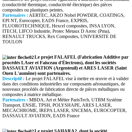
(conductivité thermique, conductivité électrique) des pièces
composites ou plastiques peintes.
Partenaires :
AERTEC, AKZO Nobel POWDER, COATINGS,
EPI NT, Eurocopter, EADS France, EXPRIS,
FLUOROTECHNIQUE, Hexcel composites, INSA LYON,
ITECH, LIFCO Industrie, Protec Metaux D Arenc (Pma),
RENAULT TRUCKS, Rex Composites, UNIVERSITE DE
TOULON
Le projet FALAFEL (Fabrication Additive par
procédés LAser et Faisceau d'Électrons), dont les sociétés
DASSAULT AVIATION (Argenteuil) et ARES LASER (Saint
Ouen L'aumône) sont partenaires.
Descriptif :
Le projet FALAFEL vise à mettre en œuvre et à valider
dans des conditions industrielles sur composants aéronautiques, de
nouveaux procédés de fabrication directe de pièces métalliques ou
composites à matrice métallique.
Partenaires :
MBDA, Art et Métier ParisTech, UTBM Système
Transport, ENSIE, TPSH, POLYSHAPE, ARES LASER,
MECACHROME, IREPA LASER, SNCEMA, EUROCOPTER,
DASSAULT AVIATION, EADS France
Le projet SAHARA2, dont la société