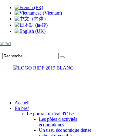
ontact
Accueil
En bref
Le portrait du Val d'Oise
Les pôles d'activités
économiques
Un tissu économique dense,
riche et diversifié