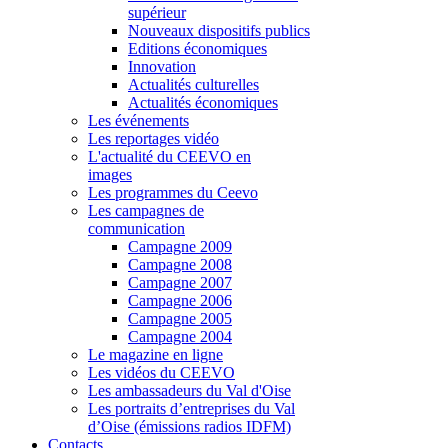
supérieur
Nouveaux dispositifs publics
Editions économiques
Innovation
Actualités culturelles
Actualités économiques
Les événements
Les reportages vidéo
L'actualité du CEEVO en
images
Les programmes du Ceevo
Les campagnes de
communication
Campagne 2009
Campagne 2008
Campagne 2007
Campagne 2006
Campagne 2005
Campagne 2004
Le magazine en ligne
Les vidéos du CEEVO
Les ambassadeurs du Val d'Oise
Les portraits d’entreprises du Val
d’Oise (émissions radios IDFM)
Contacts