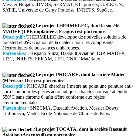
Messier-Bugatti, IDMOS, SERMAT, ETI process, G.R.E.E.N.,
SATIE, Université de Cergy Pontoise, INRETS, Supèlec.
Le projet THERMELEC, dont la société
MADEP (TPE implantée à Eragny) est partenaire.
Descriptif :
THERMELEC développe de nouvelles solutions de
transfert et d'évacuation de la chaleur pour les composants
électroniques de puissances embarquées.
Partenaires :
Hispano-Suiza, Dassault Aviation, DJP, MADEP,
LI2C, INRETS, SERAM, LEG, CNRT Matériaux.
Le projet PHICARE, dont la société Mäder
(Méry-sur Oise) est partenaire.
Descriptif :
PHICARE chercher à mettre au point une peinture anti-
corrosion pour les pièces aéronautiques chaudes pouvant atteindre
550°C sans chrome 6, afin d'être conforme aux règles
environnementales.
Partenaires :
SNECMA, Dassault Aviation, Messier Dowty,
Turbomeca, Mäder, Ecole Nationale de Chimie de Paris.
Le projet TOCATA, dont la société Dassault
Aviation (Argenteuil) est partenaire.