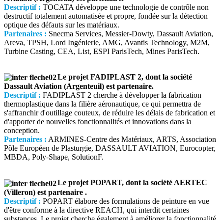
Descriptif :
TOCATA développe une technologie de contrôle non
destructif totalement automatisée et propre, fondée sur la détection
optique des défauts sur les matériaux.
Partenaires :
Snecma Services, Messier-Dowty, Dassault Aviation,
Areva, TPSH, Lord Ingénierie, AMG, Avantis Technology, M2M,
Turbine Casting, CEA, List, ESPI ParisTech, Mines ParisTech.
Le projet FADIPLAST 2, dont la société
Dassault Aviation (Argenteuil) est partenaire.
Descriptif :
FADIPLAST 2 cherche à développer la fabrication
thermoplastique dans la filière aéronautique, ce qui permettra de
s'affranchir d'outillage couteux, de réduire les délais de fabrication et
d'apporter de nouvelles fonctionnalités et innovations dans la
conception.
Partenaires :
ARMINES-Centre des Matériaux, ARTS, Association
Pôle Européen de Plasturgie, DASSAULT AVIATION, Eurocopter,
MBDA, Poly-Shape, SolutionF.
Le projet POPART, dont la société AERTEC
(Villeron) est partenaire .
Descriptif :
POPART élabore des formulations de peinture en vue
d'être conforme à la directive REACH, qui interdit certaines
substances. Le projet cherche également à améliorer la fonctionnalité