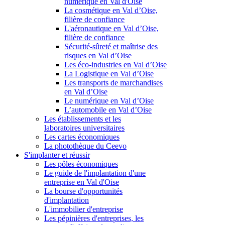
numérique en Val d'Oise
La cosmétique en Val d’Oise,
filière de confiance
L'aéronautique en Val d’Oise,
filière de confiance
Sécurité-sûreté et maîtrise des
risques en Val d’Oise
Les éco-industries en Val d’Oise
La Logistique en Val d’Oise
Les transports de marchandises
en Val d’Oise
Le numérique en Val d’Oise
L’automobile en Val d’Oise
Les établissements et les
laboratoires universitaires
Les cartes économiques
La photothèque du Ceevo
S'implanter et réussir
Les pôles économiques
Le guide de l'implantation d'une
entreprise en Val d'Oise
La bourse d'opportunités
d'implantation
L'immobilier d'entreprise
Les pépinières d'entreprises, les