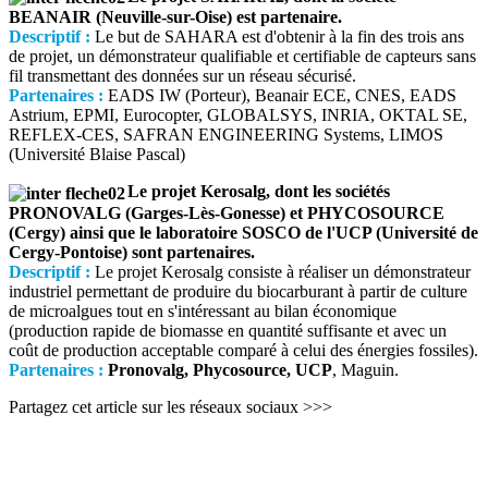
BEANAIR (Neuville-sur-Oise) est partenaire.
Descriptif :
Le but de SAHARA est d'obtenir à la fin des trois ans
de projet, un démonstrateur qualifiable et certifiable de capteurs sans
fil transmettant des données sur un réseau sécurisé.
Partenaires :
EADS IW (Porteur), Beanair ECE, CNES, EADS
Astrium, EPMI, Eurocopter, GLOBALSYS, INRIA, OKTAL SE,
REFLEX-CES, SAFRAN ENGINEERING Systems, LIMOS
(Université Blaise Pascal)
Le projet Kerosalg, dont les sociétés
PRONOVALG (Garges-Lès-Gonesse) et PHYCOSOURCE
(Cergy) ainsi que le laboratoire SOSCO de l'UCP (Université de
Cergy-Pontoise) sont partenaires.
Descriptif :
Le projet Kerosalg consiste à réaliser un démonstrateur
industriel permettant de produire du biocarburant à partir de culture
de microalgues tout en s'intéressant au bilan économique
(production rapide de biomasse en quantité suffisante et avec un
coût de production acceptable comparé à celui des énergies fossiles).
Partenaires :
Pronovalg, Phycosource, UCP
, Maguin.
Partagez cet article sur les réseaux sociaux >>>