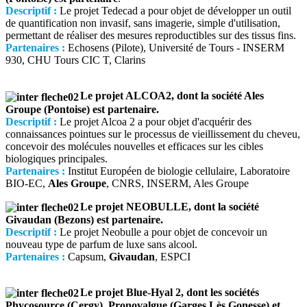
Descriptif :
Le projet Tedecad a pour objet de développer un outil
de quantification non invasif, sans imagerie, simple d'utilisation,
permettant de réaliser des mesures reproductibles sur des tissus fins.
Partenaires :
Echosens (Pilote), Université de Tours - INSERM
930, CHU Tours CIC T, Clarins
Le projet ALCOA2, dont la société Ales
Groupe (Pontoise) est partenaire.
Descriptif :
Le projet Alcoa 2 a pour objet d'acquérir des
connaissances pointues sur le processus de vieillissement du cheveu,
concevoir des molécules nouvelles et efficaces sur les cibles
biologiques principales.
Partenaires :
Institut Européen de biologie cellulaire, Laboratoire
BIO-EC,
Ales Groupe
, CNRS, INSERM, Ales Groupe
Le projet NEOBULLE, dont la société
Givaudan (Bezons) est partenaire.
Descriptif :
Le projet Neobulle a pour objet de concevoir un
nouveau type de parfum de luxe sans alcool.
Partenaires :
Capsum,
Givaudan
, ESPCI
Le projet Blue-Hyal 2, dont les sociétés
Phycosource (Cergy), Pronovalgue (Garges Lès Gonesse) et