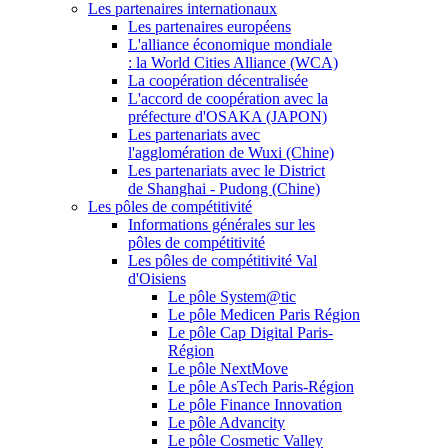
Les partenaires internationaux
Les partenaires européens
L'alliance économique mondiale
: la World Cities Alliance (WCA)
La coopération décentralisée
L'accord de coopération avec la
préfecture d'OSAKA (JAPON)
Les partenariats avec
l'agglomération de Wuxi (Chine)
Les partenariats avec le District
de Shanghai - Pudong (Chine)
Les pôles de compétitivité
Informations générales sur les
pôles de compétitivité
Les pôles de compétitivité Val
d'Oisiens
Le pôle System@tic
Le pôle Medicen Paris Région
Le pôle Cap Digital Paris-
Région
Le pôle NextMove
Le pôle AsTech Paris-Région
Le pôle Finance Innovation
Le pôle Advancity
Le pôle Cosmetic Valley