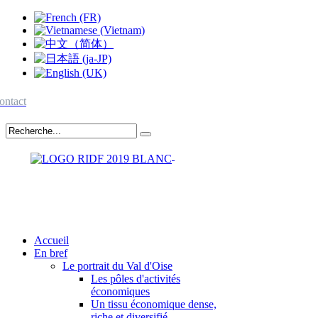
ontact
Accueil
En bref
Le portrait du Val d'Oise
Les pôles d'activités
économiques
Un tissu économique dense,
riche et diversifié