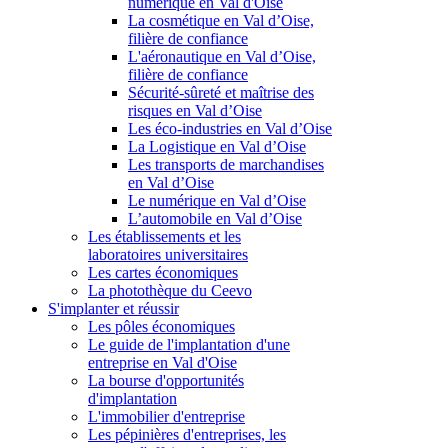
numérique en Val d'Oise
La cosmétique en Val d’Oise,
filière de confiance
L'aéronautique en Val d’Oise,
filière de confiance
Sécurité-sûreté et maîtrise des
risques en Val d’Oise
Les éco-industries en Val d’Oise
La Logistique en Val d’Oise
Les transports de marchandises
en Val d’Oise
Le numérique en Val d’Oise
L’automobile en Val d’Oise
Les établissements et les
laboratoires universitaires
Les cartes économiques
La photothèque du Ceevo
S'implanter et réussir
Les pôles économiques
Le guide de l'implantation d'une
entreprise en Val d'Oise
La bourse d'opportunités
d'implantation
L'immobilier d'entreprise
Les pépinières d'entreprises, les