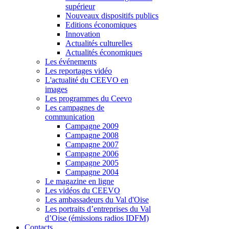
supérieur
Nouveaux dispositifs publics
Editions économiques
Innovation
Actualités culturelles
Actualités économiques
Les événements
Les reportages vidéo
L'actualité du CEEVO en
images
Les programmes du Ceevo
Les campagnes de
communication
Campagne 2009
Campagne 2008
Campagne 2007
Campagne 2006
Campagne 2005
Campagne 2004
Le magazine en ligne
Les vidéos du CEEVO
Les ambassadeurs du Val d'Oise
Les portraits d’entreprises du Val
d’Oise (émissions radios IDFM)
Contacts