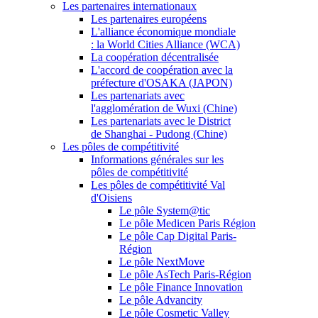
Les partenaires internationaux
Les partenaires européens
L'alliance économique mondiale
: la World Cities Alliance (WCA)
La coopération décentralisée
L'accord de coopération avec la
préfecture d'OSAKA (JAPON)
Les partenariats avec
l'agglomération de Wuxi (Chine)
Les partenariats avec le District
de Shanghai - Pudong (Chine)
Les pôles de compétitivité
Informations générales sur les
pôles de compétitivité
Les pôles de compétitivité Val
d'Oisiens
Le pôle System@tic
Le pôle Medicen Paris Région
Le pôle Cap Digital Paris-
Région
Le pôle NextMove
Le pôle AsTech Paris-Région
Le pôle Finance Innovation
Le pôle Advancity
Le pôle Cosmetic Valley