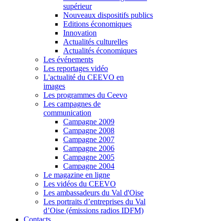
supérieur
Nouveaux dispositifs publics
Editions économiques
Innovation
Actualités culturelles
Actualités économiques
Les événements
Les reportages vidéo
L'actualité du CEEVO en
images
Les programmes du Ceevo
Les campagnes de
communication
Campagne 2009
Campagne 2008
Campagne 2007
Campagne 2006
Campagne 2005
Campagne 2004
Le magazine en ligne
Les vidéos du CEEVO
Les ambassadeurs du Val d'Oise
Les portraits d’entreprises du Val
d’Oise (émissions radios IDFM)
Contacts