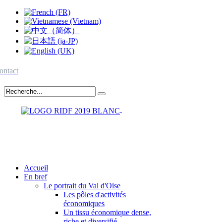
ontact
Accueil
En bref
Le portrait du Val d'Oise
Les pôles d'activités
économiques
Un tissu économique dense,
riche et diversifié