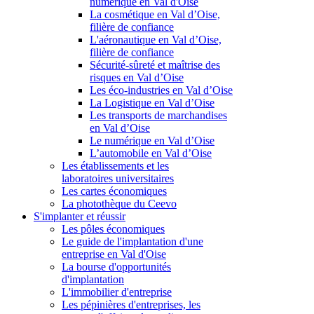
numérique en Val d'Oise
La cosmétique en Val d’Oise,
filière de confiance
L'aéronautique en Val d’Oise,
filière de confiance
Sécurité-sûreté et maîtrise des
risques en Val d’Oise
Les éco-industries en Val d’Oise
La Logistique en Val d’Oise
Les transports de marchandises
en Val d’Oise
Le numérique en Val d’Oise
L’automobile en Val d’Oise
Les établissements et les
laboratoires universitaires
Les cartes économiques
La photothèque du Ceevo
S'implanter et réussir
Les pôles économiques
Le guide de l'implantation d'une
entreprise en Val d'Oise
La bourse d'opportunités
d'implantation
L'immobilier d'entreprise
Les pépinières d'entreprises, les