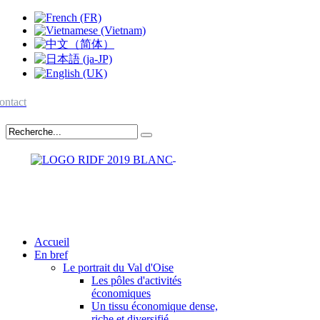
ontact
Accueil
En bref
Le portrait du Val d'Oise
Les pôles d'activités
économiques
Un tissu économique dense,
riche et diversifié