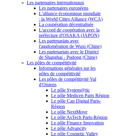
Les partenaires internationaux
Les partenaires européens
L'alliance économique mondiale
: la World Cities Alliance (WCA)
La coopération décentralisée
L'accord de coopération avec la
préfecture d'OSAKA (JAPON)
Les partenariats avec
l'agglomération de Wuxi (Chine)
Les partenariats avec le District
de Shanghai - Pudong (Chine)
Les pôles de compétitivité
Informations générales sur les
pôles de compétitivité
Les pôles de compétitivité Val
d'Oisiens
Le pôle System@tic
Le pôle Medicen Paris Région
Le pôle Cap Digital Paris-
Région
Le pôle NextMove
Le pôle AsTech Paris-Région
Le pôle Finance Innovation
Le pôle Advancity
Le pôle Cosmetic Valley