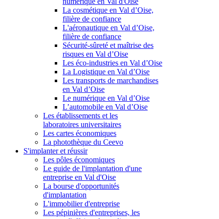
numérique en Val d'Oise
La cosmétique en Val d’Oise,
filière de confiance
L'aéronautique en Val d’Oise,
filière de confiance
Sécurité-sûreté et maîtrise des
risques en Val d’Oise
Les éco-industries en Val d’Oise
La Logistique en Val d’Oise
Les transports de marchandises
en Val d’Oise
Le numérique en Val d’Oise
L’automobile en Val d’Oise
Les établissements et les
laboratoires universitaires
Les cartes économiques
La photothèque du Ceevo
S'implanter et réussir
Les pôles économiques
Le guide de l'implantation d'une
entreprise en Val d'Oise
La bourse d'opportunités
d'implantation
L'immobilier d'entreprise
Les pépinières d'entreprises, les