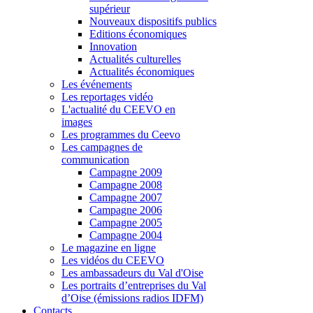
supérieur
Nouveaux dispositifs publics
Editions économiques
Innovation
Actualités culturelles
Actualités économiques
Les événements
Les reportages vidéo
L'actualité du CEEVO en
images
Les programmes du Ceevo
Les campagnes de
communication
Campagne 2009
Campagne 2008
Campagne 2007
Campagne 2006
Campagne 2005
Campagne 2004
Le magazine en ligne
Les vidéos du CEEVO
Les ambassadeurs du Val d'Oise
Les portraits d’entreprises du Val
d’Oise (émissions radios IDFM)
Contacts