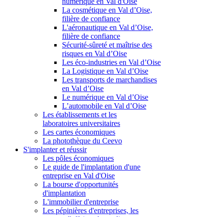
numérique en Val d'Oise
La cosmétique en Val d’Oise,
filière de confiance
L'aéronautique en Val d’Oise,
filière de confiance
Sécurité-sûreté et maîtrise des
risques en Val d’Oise
Les éco-industries en Val d’Oise
La Logistique en Val d’Oise
Les transports de marchandises
en Val d’Oise
Le numérique en Val d’Oise
L’automobile en Val d’Oise
Les établissements et les
laboratoires universitaires
Les cartes économiques
La photothèque du Ceevo
S'implanter et réussir
Les pôles économiques
Le guide de l'implantation d'une
entreprise en Val d'Oise
La bourse d'opportunités
d'implantation
L'immobilier d'entreprise
Les pépinières d'entreprises, les