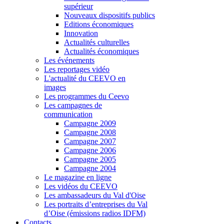
supérieur
Nouveaux dispositifs publics
Editions économiques
Innovation
Actualités culturelles
Actualités économiques
Les événements
Les reportages vidéo
L'actualité du CEEVO en
images
Les programmes du Ceevo
Les campagnes de
communication
Campagne 2009
Campagne 2008
Campagne 2007
Campagne 2006
Campagne 2005
Campagne 2004
Le magazine en ligne
Les vidéos du CEEVO
Les ambassadeurs du Val d'Oise
Les portraits d’entreprises du Val
d’Oise (émissions radios IDFM)
Contacts