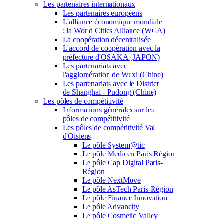
Les partenaires internationaux
Les partenaires européens
L'alliance économique mondiale
: la World Cities Alliance (WCA)
La coopération décentralisée
L'accord de coopération avec la
préfecture d'OSAKA (JAPON)
Les partenariats avec
l'agglomération de Wuxi (Chine)
Les partenariats avec le District
de Shanghai - Pudong (Chine)
Les pôles de compétitivité
Informations générales sur les
pôles de compétitivité
Les pôles de compétitivité Val
d'Oisiens
Le pôle System@tic
Le pôle Medicen Paris Région
Le pôle Cap Digital Paris-
Région
Le pôle NextMove
Le pôle AsTech Paris-Région
Le pôle Finance Innovation
Le pôle Advancity
Le pôle Cosmetic Valley