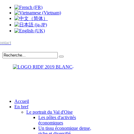
ontact
Accueil
En bref
Le portrait du Val d'Oise
Les pôles d'activités
économiques
Un tissu économique dense,
riche et diversifié