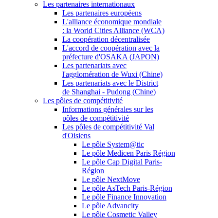
Les partenaires internationaux
Les partenaires européens
L'alliance économique mondiale
: la World Cities Alliance (WCA)
La coopération décentralisée
L'accord de coopération avec la
préfecture d'OSAKA (JAPON)
Les partenariats avec
l'agglomération de Wuxi (Chine)
Les partenariats avec le District
de Shanghai - Pudong (Chine)
Les pôles de compétitivité
Informations générales sur les
pôles de compétitivité
Les pôles de compétitivité Val
d'Oisiens
Le pôle System@tic
Le pôle Medicen Paris Région
Le pôle Cap Digital Paris-
Région
Le pôle NextMove
Le pôle AsTech Paris-Région
Le pôle Finance Innovation
Le pôle Advancity
Le pôle Cosmetic Valley