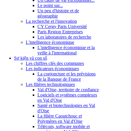
Un cadre de vie exceptionnel...
Le point sur...
Un peu d'histoire et de
géographie
La recherche et l'innovation
CY Cergy Paris Université
Paris Region Entreprises
Les laboratoires de recherche
L'intelligence économique
L'intelligence économique et la
veille à l'international
Sự kiện và con số
Les chiffres clés des communes
Les indicateurs économiques
La conjoncture et les prévisions
de la Banque de France
Les filières technologiques
Val d'Oise, territoire de confiance
Logiciels et systèmes complexes
en Val d'Oise
Santé et biotechnologies en Val
d'Oise
La filière Caoutchouc et
Polymères en Val d'Oise
Télécom, software mobile et