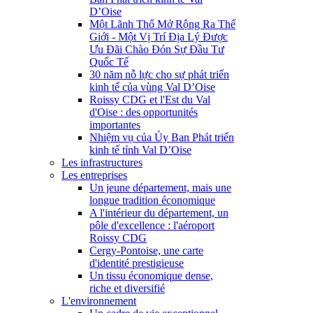
D’Oise
Một Lãnh Thổ Mở Rộng Ra Thế
Giới - Một Vị Trí Địa Lý Được
Ưu Đãi Chào Đón Sự Đầu Tư
Quốc Tế
30 năm nỗ lực cho sự phát triển
kinh tế của vùng Val D’Oise
Roissy CDG et l'Est du Val
d'Oise : des opportunités
importantes
Nhiệm vụ của Ủy Ban Phát triển
kinh tế tỉnh Val D’Oise
Les infrastructures
Les entreprises
Un jeune département, mais une
longue tradition économique
A l'intérieur du département, un
pôle d'excellence : l'aéroport
Roissy CDG
Cergy-Pontoise, une carte
d'identité prestigieuse
Un tissu économique dense,
riche et diversifié
L'environnement